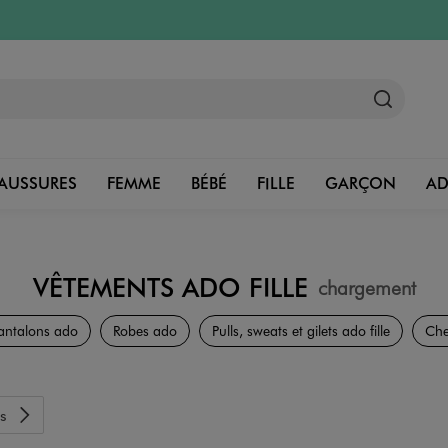
AUSSURES
FEMME
BÉBÉ
FILLE
GARÇON
A
VÊTEMENTS ADO FILLE
chargement
Collection Ado Fille
antalons ado
Robes ado
Pulls, sweats et gilets ado fille
Che
s