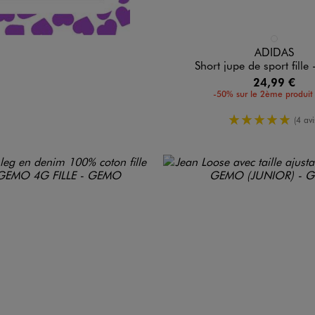
Disponible en 1 coloris
NOIR STAND
ADIDAS
Short jupe de sport fille
24,99 €
-50% sur le 2ème produit 
5/5 de mo
(4 avi