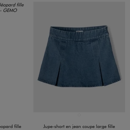
Disponible en 1 coloris
BLEU STANDARD
éopard fille
Jupe-short en jean coupe large fille