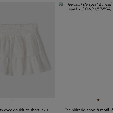
n 2 coloris
Disponible en 1 coloris
BLANC STANDARD
NOIR STANDARD
MARRON
avec doublure short invisible fille
Tee-shirt de sport à motif l