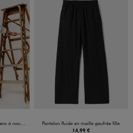
Disponible en 2 coloris
DARD
MARRON FONCE
NOIR STANDARD
 nouer fille
Pantalon fluide en maille gaufrée fille
14,99 €