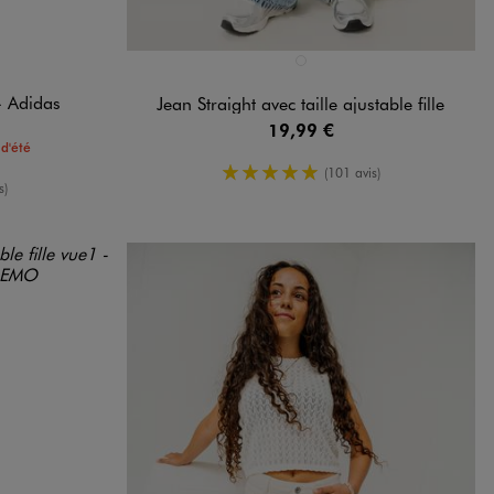
Disponible en 1 coloris
ARD
BLEU CLAIR
 - Adidas
Jean Straight avec taille ajustable fille
19,99 €
d'été
5/5 de moyenne
(101 avis)
yenne
s)