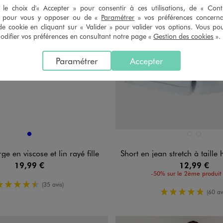
le choix d'« Accepter » pour consentir à ces utilisations, de « Con
» pour vous y opposer ou de «
Paramétrer
» vos préférences concern
de cookie en cliquant sur « Valider » pour valider vos options. Vous po
ifier vos préférences en consultant notre page «
Gestion des cookies
».
Paramétrer
Accepter
n 1 coloris
Disponible en 2 coloris
BLEU
BLEU CLAIR
BLEU STA
ge en viscose et lin rayé fille
Short en jean stretch à taille haute et
19,99 €
12,99 €
-50% sur le 2ème produit 
4.5/5 de moyenne
(35 avis)
5/5 de moy
(60 av