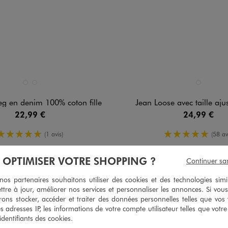
n 2 coloris
Disponible en 1 coloris
BLEU CLAIR
BLEU FONCE
BLEU CLAIR
eg en denim 100% coton fille
Jean Loose avec taille ajus
22,99 €
24,99 €
5/5 de moyenne
5/5 de moy
(1 avis)
(58 av
À OPTIMISER VOTRE SHOPPING ?
Continuer sa
s partenaires souhaitons utiliser des cookies et des technologies simi
ttre à jour, améliorer nos services et personnaliser les annonces. Si vous
ons stocker, accéder et traiter des données personnelles telles que vos v
es adresses IP, les informations de votre compte utilisateur telles que votr
 identifiants des cookies.