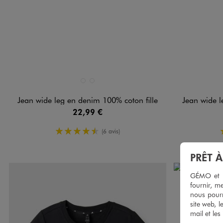
Disponible en 2 coloris
Disponible e
BLEU CLAIR
BLEU FONCE
Jean wide leg en denim 100% coton fille
Jean wide l
22,99 €
4.5/5 de moyenne
(6 avis)
PRÊT 
GÉMO et no
fournir, me
nous pourr
site web, l
mail et les