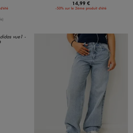
14,99 €
d'été
-50% sur le 2ème produit d'été
enne
is)