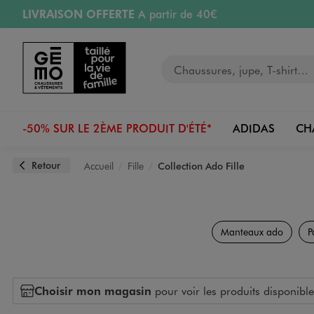
LIVRAISON OFFERTE
A partir de 40€
Aller au contenu principal
Aller à la navigation
RETRAIT ET LIVRAISON OFFERTE
en magasin
Votre recherche
PAYEZ EN 3x SANS FRAIS
dès 50€
Retours OFFERTS
pendant 30 jours
-50% SUR LE 2ÈME PRODUIT D'ÉTÉ*
ADIDAS
CH
Retour
Accueil
Fille
Collection Ado Fille
Manteaux ado
P
Choisir mon magasin
pour voir les produits disponible