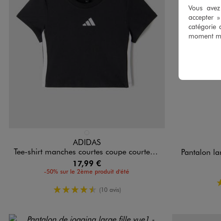
Vous avez 
accepter 
catégorie 
moment mod
Disponible en 1 coloris
Disponible e
NOIR STANDARD
ADIDAS
Tee-shirt manches courtes coupe courte fille - Adidas
Pantalon lar
17,99 €
-50% sur le 2ème produit d'été
4.5/5 de moyenne
(10 avis)