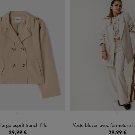
n 1 coloris
Disponible en 1 coloris
BEIGE
BEIGE STAN
large esprit trench fille
Veste blazer avec fermeture liens à
29,99 €
29,99 €