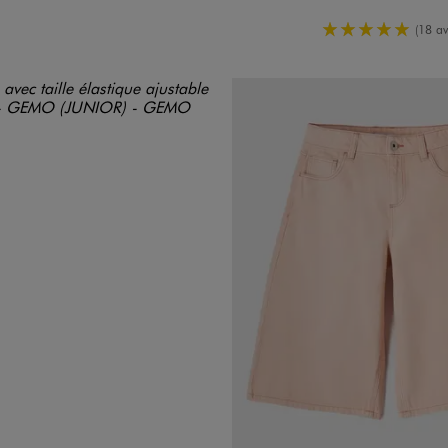
5/5 de moy
(18 av