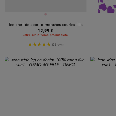
Disponible en 1 coloris
ROSE
Tee-shirt de sport à manches courtes fille
12,99 €
-50% sur le 2ème produit d'été
5/5 de moyenne
(33 avis)