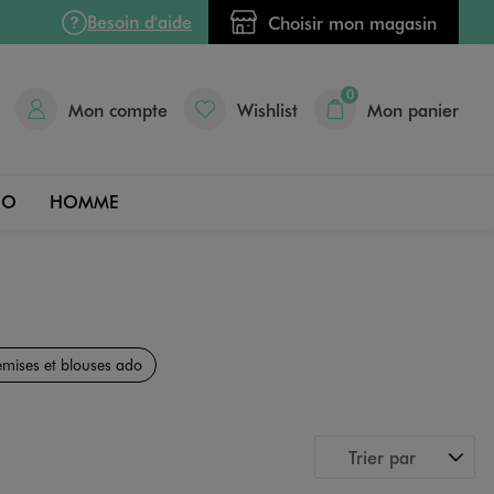
Besoin d'aide
Choisir mon magasin
0
Mon compte
Wishlist
Mon panier
DO
HOMME
mises et blouses ado
Trier par