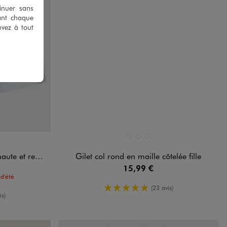
tinuer sans
ant chaque
uvez à tout
Disponible en 3 coloris
NDARD
BLANC STANDARD
BLEU STANDARD
NOIR STANDARD
 revers fille
Gilet col rond en maille côtelée fille
15,99 €
d'été
5/5 de moyenne
(23 avis)
enne
is)