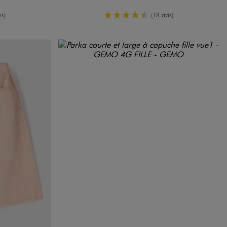
enne
4.5/5 de moyenne
is)
(18 avis)