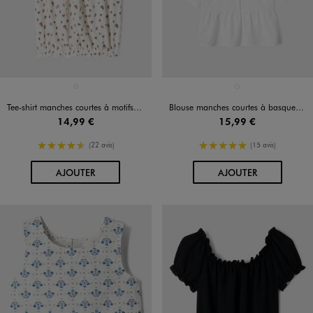
Disponible en 1 coloris
Disponible en 1 coloris
ECRU
BLANC STANDARD
Tee-shirt manches courtes à motifs fleuris finitions froncées fille
Blouse manches courtes à basque en coton fille
14,99 €
15,99 €
4.5/5 de moyenne
5/5 de moyenne
(22 avis)
(15 avis)
AU PANIER
AU PANIER
AJOUTER
AJOUTER