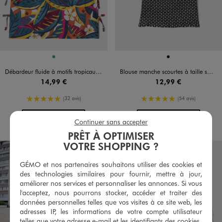
Disponible en 1 coloris
Disponible en 1 coloris
VERT
NOIR
Débardeur fluide à motifs tropicaux fille
Blouse manche scourtes à taille smockée imprimé fleuri fille
14,99 €
12,99 €
5/5 de moyenne
5/5 de moyenne
(32 avis)
(54 avis)
AU PANIER
AU PANIER
AJOUTER
AJOUTER
Continuer sans accepter
PRÊT À OPTIMISER
VOTRE SHOPPING ?
GÉMO et nos partenaires souhaitons utiliser des cookies et
des technologies similaires pour fournir, mettre à jour,
améliorer nos services et personnaliser les annonces. Si vous
l'acceptez, nous pourrons stocker, accéder et traiter des
données personnelles telles que vos visites à ce site web, les
adresses IP, les informations de votre compte utilisateur
telles que votre adresse e-mail et les identifiants des cookies.