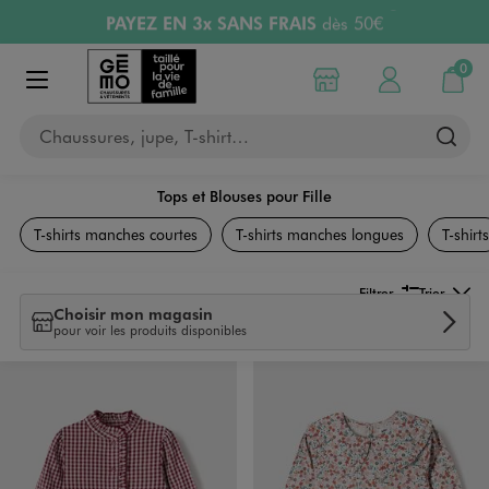
PAYEZ EN 3x SANS FRAIS
dès 50€
Aller au contenu principal
Aller à la navigation
Retours OFFERTS
pendant 30 jours
LIVRAISON OFFERTE
A partir de 40€
0
Choisir mon magasin
Mon compte
Mon pa
Afficher le menu
Chaussures, jupe, T-shirt…
Tops et Blouses pour Fille
Vêtements
T-shirts manches courtes
T-shirts manches longues
T-shirts
Filtrer
Trier
Choisir mon magasin
pour voir les produits disponibles