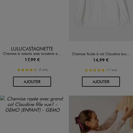
Disponible en 1 coloris
Disponible en 1 coloris
ECRU
BLANC STANDARD
LULUCASTAGNETTE
Chemise à volants avec broderie anglaise fille - LuluCastagnette
Chemise fluide à col Claudine brodé fille
17,99 €
14,99 €
4.5/5 de moyenne
5/5 de moyenne
(2 avis)
(17 avis)
AU PANIER
AU PANIER
AJOUTER
AJOUTER