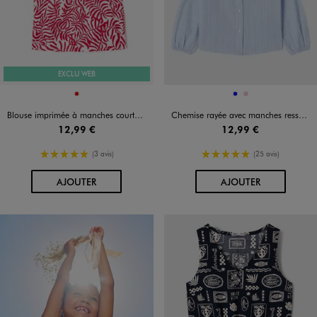
EXCLU WEB
Disponible en 1 coloris
Disponible en 2 coloris
ROUGE
BLEU
ROSE
Blouse imprimée à manches courtes avec col modulable fille
Chemise rayée avec manches resserrées aux poignets fille
12,99 €
12,99 €
5/5 de moyenne
5/5 de moyenne
(3 avis)
(25 avis)
AU PANIER
AU PANIER
AJOUTER
AJOUTER