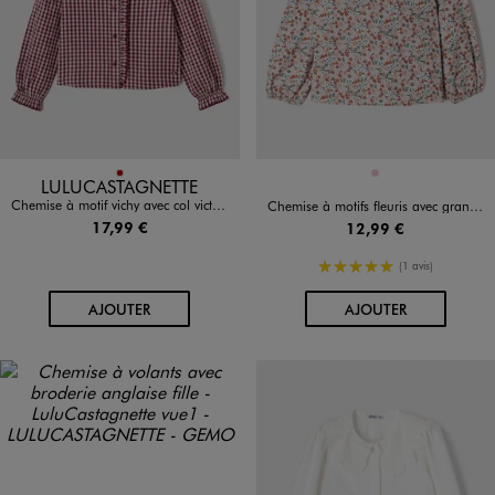
Disponible en 1 coloris
Disponible en 1 coloris
ROUGE FONCE
ROSE
LULUCASTAGNETTE
Chemise à motif vichy avec col victorien fille - LuluCastagnette
Chemise à motifs fleuris avec grand col Claudine fille
17,99 €
12,99 €
5/5 de moyenne
(1 avis)
AU PANIER
AU PANIER
AJOUTER
AJOUTER