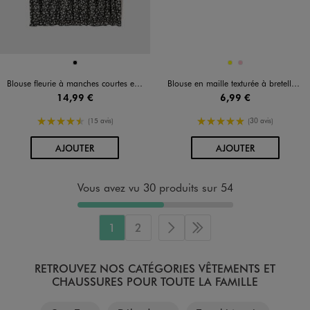
Disponible en 1 coloris
Disponible en 2 coloris
NOIR
JAUNE
ROSE
Blouse fleurie à manches courtes et col Bardot fille
Blouse en maille texturée à bretelles et coupe courte fille
14,99 €
6,99 €
4.5/5 de moyenne
5/5 de moyenne
(15 avis)
(30 avis)
AU PANIER
AU PANIER
AJOUTER
AJOUTER
Vous avez vu 30 produits sur 54
1
2
Page suivante
Dernière page
RETROUVEZ NOS CATÉGORIES VÊTEMENTS ET
CHAUSSURES POUR TOUTE LA FAMILLE