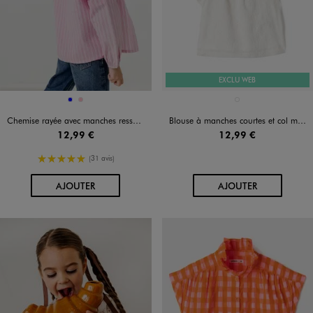
EXCLU WEB
Disponible en 2 coloris
Disponible en 1 coloris
BLEU
ROSE
BLANC STANDARD
Chemise rayée avec manches resserrées aux poignets fille
Blouse à manches courtes et col modulable en dentelle fille
12,99 €
12,99 €
5/5 de moyenne
(31 avis)
AU PANIER
AU PANIER
AJOUTER
AJOUTER