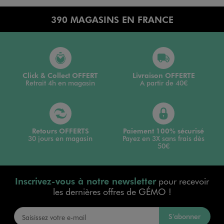
390 MAGASINS EN FRANCE
Click & Collect OFFERT
Livraison OFFERTE
Retrait 4h en magasin
A partir de 40€
Retours OFFERTS
Paiement 100% sécurisé
30 jours en magasin
Payez en 3X sans frais dès
50€
Inscrivez-vous à notre newsletter
pour recevoir
les dernières offres de GÉMO !
S’abonner