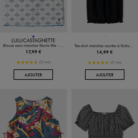
Disponible en 1 coloris
Disponible en 1 coloris
BLEU
NOIR STANDARD
LULUCASTAGNETTE
Blouse sans manches fleurie fille - LuluCastagnette
Tee-shirt manches courtes à finitions froncées fille
17,99 €
14,99 €
5/5 de moyenne
5/5 de moyenne
(22 avis)
(27 avis)
AU PANIER
AU PANIER
AJOUTER
AJOUTER