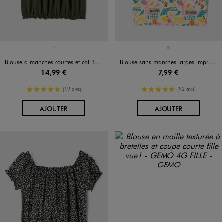
Disponible en 1 coloris
Disponible en 1 coloris
KAKI FONCE
ROSE
Blouse à manches courtes et col Bardot fille
Blouse sans manches larges imprimée à col V au dos fille
14,99 €
7,99 €
5/5 de moyenne
5/5 de moyenne
(19 avis)
(92 avis)
AU PANIER
AU PANIER
AJOUTER
AJOUTER