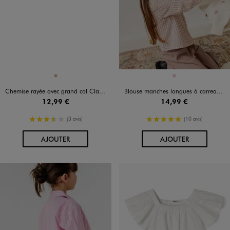
Disponible en 1 coloris
Disponible en 1 coloris
OCRE
ROSE
Chemise rayée avec grand col Claudine fille
Blouse manches longues à carreaux et boutons fille
12,99 €
14,99 €
3.5/5 de moyenne
5/5 de moyenne
(3 avis)
(10 avis)
AU PANIER
AU PANIER
AJOUTER
AJOUTER