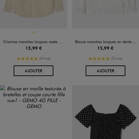
Disponible en 1 coloris
Disponible en 1 coloris
JAUNE
BLANC STANDARD
Chemise manches longues rayée en coton fille
Blouse manches longues en dentelle fille
15,99 €
15,99 €
5/5 de moyenne
5/5 de moyenne
(24 avis)
(22 avis)
AU PANIER
AU PANIER
AJOUTER
AJOUTER