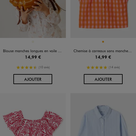
Disponible en 1 coloris
Disponible en 1 coloris
ECRU
ORANGE
Blouse manches longues en voile ajouré et fleuri fille
Chemise à carreaux sans manches avec col à volants fille
14,99 €
14,99 €
4.5/5 de moyenne
5/5 de moyenne
(10 avis)
(14 avis)
AU PANIER
AU PANIER
AJOUTER
AJOUTER