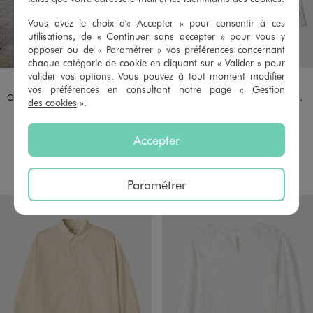
Vous avez le choix d'« Accepter » pour consentir à ces
utilisations, de « Continuer sans accepter » pour vous y
opposer ou de «
Paramétrer
» vos préférences concernant
chaque catégorie de cookie en cliquant sur « Valider » pour
valider vos options. Vous pouvez à tout moment modifier
Disponible en 1 coloris
Disponible en 1 coloris
BLEU
BLANC STANDARD
vos préférences en consultant notre page «
Gestion
Chemise rayée en coton stretch fille - Camps United
Chemise à fines rayures coupe oversize fille
des cookies
».
17,99 €
17,99 €
4.5/5 de moyenne
(75 avis)
Accepter
AU PANIER
AU PANIER
AJOUTER
AJOUTER
Paramétrer