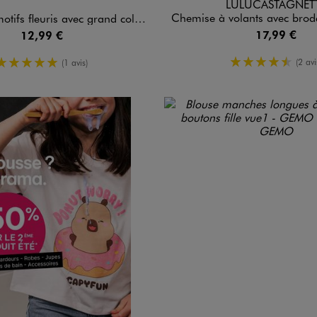
LULUCASTAGNET
Chemise à volants avec broderie anglaise fille 
fleuris avec grand col Claudine fille
17,99 €
12,99 €
4.5/5 de 
5/5 de moyenne
(2 avi
(1 avis)