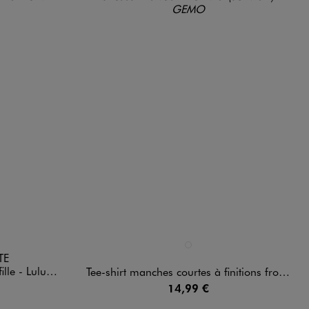
Disponible en 1 coloris
NOIR STANDARD
TE
luCastagnette
Tee-shirt manches courtes à finitions froncées fille
14,99 €