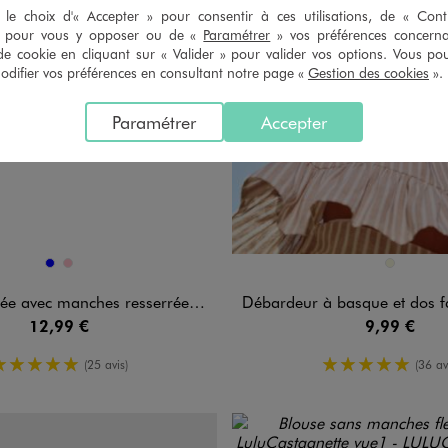
le choix d'« Accepter » pour consentir à ces utilisations, de « Con
» pour vous y opposer ou de «
Paramétrer
» vos préférences concern
de cookie en cliquant sur « Valider » pour valider vos options. Vous po
ifier vos préférences en consultant notre page «
Gestion des cookies
».
Paramétrer
Accepter
n 2 coloris
Disponible en 1 coloris
BLEU
ROSE
BEIGE
 manches resserrées aux poignets fille
Débardeur à basque et dos fantaisie
12,99 €
9,99 €
5/5 de moyenne
5/5 de moy
(25 avis)
(36 av