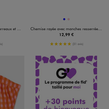
Disponible en 2 coloris
BLEU
ROSE
boutons fille
Chemise rayée avec manches resserrées aux poignets fille
12,99 €
enne
5/5 de moyenne
is)
(31 avis)