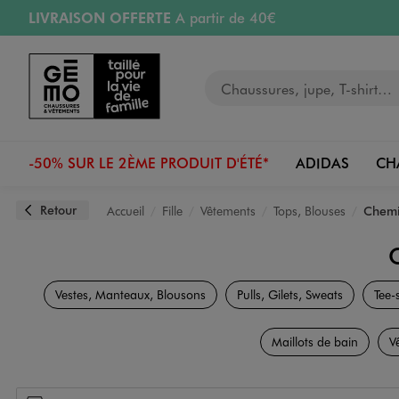
LIVRAISON OFFERTE
A partir de 40€
Aller au contenu principal
Aller à la navigation
RETRAIT ET LIVRAISON OFFERTE
en magasin
Votre recherche
PAYEZ EN 3x SANS FRAIS
dès 50€
Retours OFFERTS
pendant 30 jours
-50% SUR LE 2ÈME PRODUIT D'ÉTÉ*
ADIDAS
CH
Retour
Accueil
Fille
Vêtements
Tops, Blouses
Chemis
Vestes, Manteaux, Blousons
Pulls, Gilets, Sweats
Tee-
Maillots de bain
V