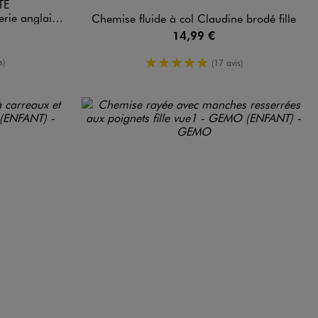
TE
- LuluCastagnette
Chemise fluide à col Claudine brodé fille
14,99 €
moyenne
5/5 de moyenne
s)
(17 avis)