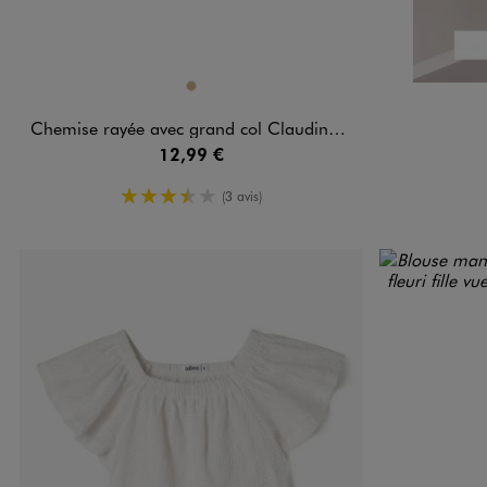
Disponible en 1 coloris
OCRE
Chemise rayée avec grand col Claudine fille
12,99 €
3.5/5 de moyenne
(3 avis)