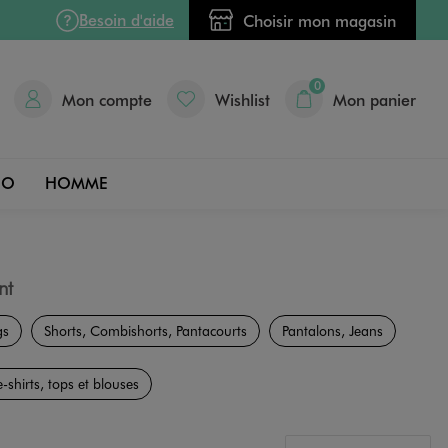
Besoin d'aide
Choisir mon magasin
0
Mon compte
Wishlist
Mon panier
DO
HOMME
nt
gs
Shorts, Combishorts, Pantacourts
Pantalons, Jeans
e-shirts, tops et blouses