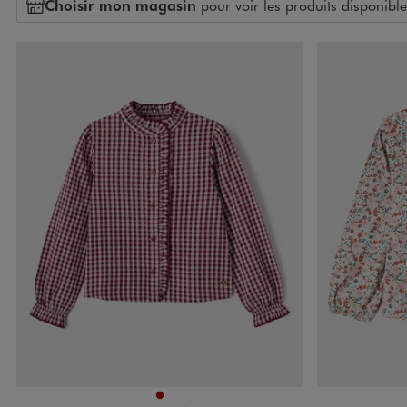
Choisir mon magasin
pour voir les produits disponible
Disponible en 1 coloris
Disponible e
ROUGE FONCE