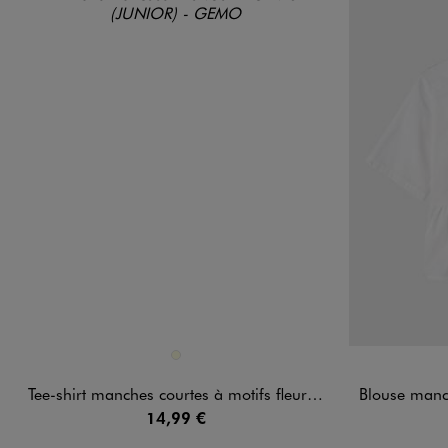
Disponible en 1 coloris
Disponible e
ECRU
Tee-shirt manches courtes à motifs fleuris finitions froncées fille
Blouse manches 
14,99 €