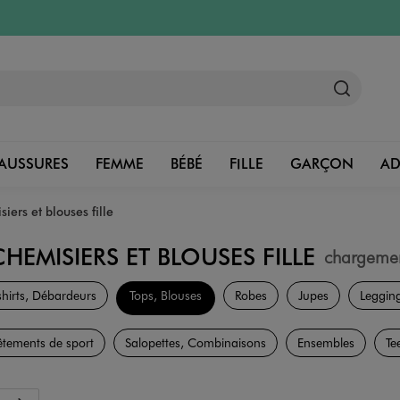
AUSSURES
FEMME
BÉBÉ
FILLE
GARÇON
A
iers et blouses fille
CHEMISIERS ET BLOUSES FILLE
chargeme
Vêtements
shirts, Débardeurs
Tops, Blouses
Robes
Jupes
Leggin
êtements de sport
Salopettes, Combinaisons
Ensembles
Te