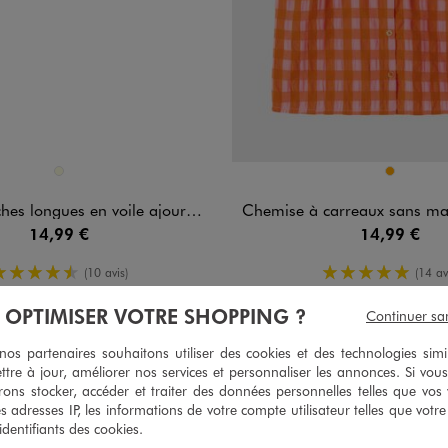
n 1 coloris
Disponible en 1 coloris
ECRU
ORANGE
ngues en voile ajouré et fleuri fille
Chemise à carreaux sans manches avec col 
14,99 €
14,99 €
4.5/5 de moyenne
5/5 de moy
(10 avis)
(14 av
À OPTIMISER VOTRE SHOPPING ?
Continuer sa
s partenaires souhaitons utiliser des cookies et des technologies simi
ttre à jour, améliorer nos services et personnaliser les annonces. Si vous
ons stocker, accéder et traiter des données personnelles telles que vos v
es adresses IP, les informations de votre compte utilisateur telles que votr
 identifiants des cookies.