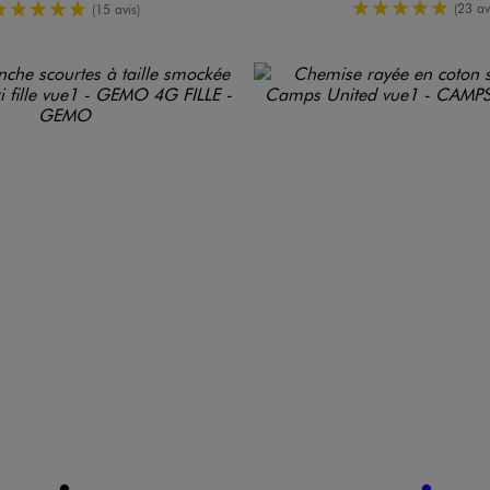
5/5 de moy
5/5 de moyenne
(23 av
(15 avis)