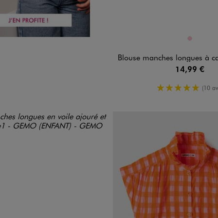
Disponible en 1 coloris
ROSE
Blouse manches longues à carreaux et 
14,99 €
5/5 de moy
(10 av