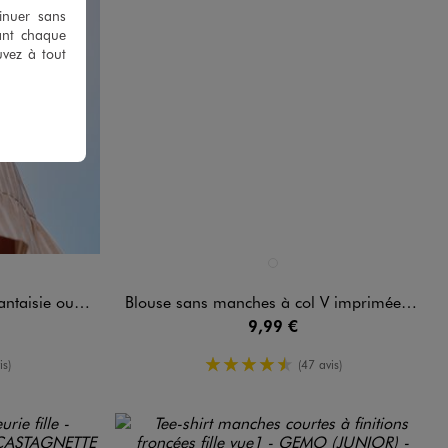
tinuer sans
ant chaque
uvez à tout
Disponible en 1 coloris
BLEU MARINE
 ouvert fille
Blouse sans manches à col V imprimée fille
9,99 €
enne
4.5/5 de moyenne
is)
(47 avis)