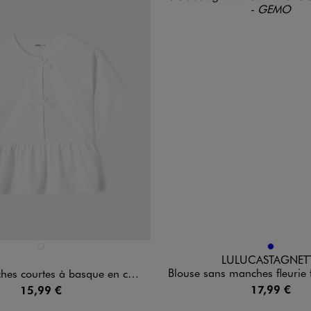
n 1 coloris
Disponible en 1 coloris
BLANC STANDARD
BLEU
LULUCASTAGNET
Blouse sans manches fleurie fille - Lu
courtes à basque en coton fille
17,99 €
15,99 €