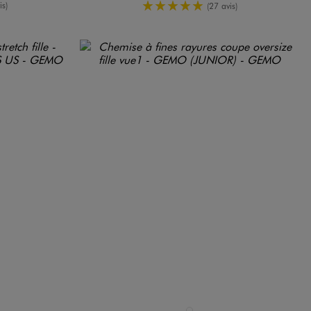
enne
5/5 de moyenne
is)
(27 avis)