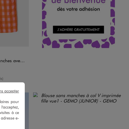
à volants fille
enne
is)
ns accepter
laires pour
 l'acceptez,
isites à ce
e adresse e-