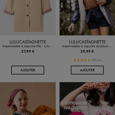
Disponible en 1 coloris
Disponible en 1 coloris
BEIGE STANDARD
BLEU FONCE
LULUCASTAGNETTE
LULUCASTAGNETTE
Imperméable à capuche fille - LuluCastagnette
Imperméable à capuche doublure chaude fille - LuluCastagnette
27,99 €
39,99 €
5/5 de moyenne
(46 avis)
AU PANIER
AU PANIER
AJOUTER
AJOUTER