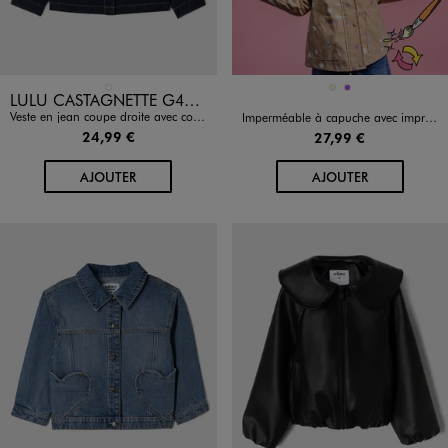
Disponible en 1 coloris
Disponible en 2 coloris
BLEU FONCE
BEIGE
VIOLET
LULU CASTAGNETTE G4G D
Veste en jean coupe droite avec col froncé fille - LuluCastagnette
Imperméable à capuche avec imprimé animé fille qui change de couleur sous la pluie
24,99 €
27,99 €
AU PANIER
AU PANIER
AJOUTER
AJOUTER