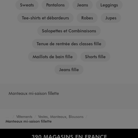
Sweats
Pantalons
Jeans
Leggings
Tee-shirts et débardeurs
Robes
Jupes
Salopettes et Combinaisons
Tenue de rentrée des classes fille
Maillots de bain fille
Shorts fille
Jeans fille
Manteaux mi-saison fillette
Vêtements
Vestes, Manteaux, Blousons
Accueil
Fille
Manteaux mi-saison fillette
390 MAGASINS EN FRANCE