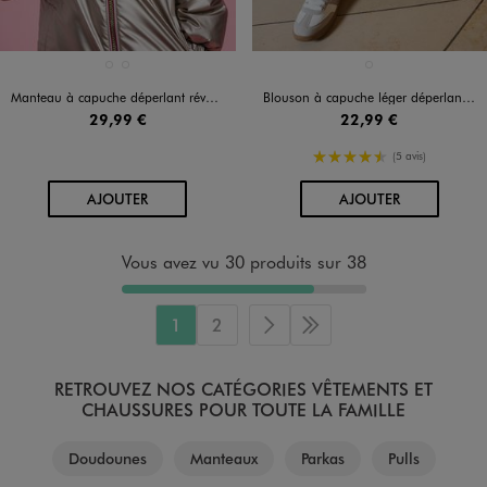
Disponible en 2 coloris
Disponible en 1 coloris
BLEU FONCE
KAKI STANDARD
ROSE FONCE
Manteau à capuche déperlant réversible fille
Blouson à capuche léger déperlant fille
29,99 €
22,99 €
4.5/5 de moyenne
(5 avis)
AU PANIER
AU PANIER
AJOUTER
AJOUTER
Vous avez vu 30 produits sur 38
1
2
Page suivante
Dernière page
RETROUVEZ NOS CATÉGORIES VÊTEMENTS ET
CHAUSSURES POUR TOUTE LA FAMILLE
Doudounes
Manteaux
Parkas
Pulls