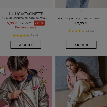
Disponible en 1 coloris
Disponible en 1 coloris
BLANC CHINE
BLEU STANDARD
LULUCASTAGNETTE
Gilet de costume en gaze de coton brodé fille - LuluCastagnette
Veste en jean légère coupe droite fille
19,99 €
17,99 €
-70%
5,39 €
Dernière chance
5/5 de moyenne
(31 avis)
5/5 de moyenne
(25 avis)
AU PANIER
AU PANIER
AJOUTER
AJOUTER