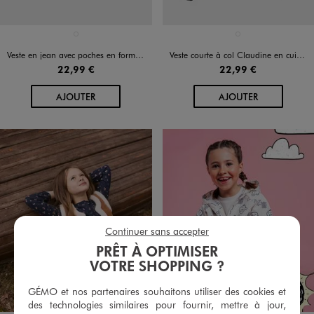
Disponible en 1 coloris
Disponible en 1 coloris
BLEU STANDARD
NOIR STANDARD
Veste en jean avec poches en forme de coeurs fille
Veste courte à col Claudine en cuir imitation fille
22,99 €
22,99 €
AU PANIER
AU PANIER
AJOUTER
AJOUTER
Continuer sans accepter
PRÊT À OPTIMISER
VOTRE SHOPPING ?
GÉMO et nos partenaires souhaitons utiliser des cookies et
des technologies similaires pour fournir, mettre à jour,