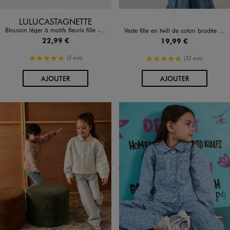
Disponible en 1 coloris
Disponible en 1 coloris
ECRU
BLANC STANDARD
LULUCASTAGNETTE
Blouson léger à motifs fleuris fille - LuluCastagnette
Veste fille en twill de coton brodée fille
22,99 €
19,99 €
5/5 de moyenne
5/5 de moyenne
(3 avis)
(32 avis)
AU PANIER
AU PANIER
AJOUTER
AJOUTER