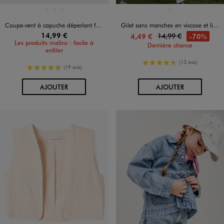
Disponible en 3 coloris
Disponible en 1 coloris
ECRU
ORANGE STANDARD
VERT STANDARD
BLANC CHINE
Coupe-vent à capuche déperlant facile à ranger fille
Gilet sans manches en viscose et lin pailleté fille
14,99 €
14,99 €
-70%
4,49 €
Les produits malins : facile à
Dernière chance
enfiler
4.5/5 de moyenne
(13 avis)
5/5 de moyenne
(19 avis)
AU PANIER
AU PANIER
AJOUTER
AJOUTER