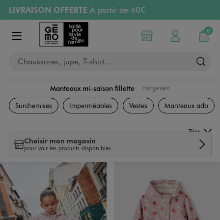
LIVRAISON OFFERTE
A partir de 40€
Aller au contenu principal
Aller à la navigation
RETRAIT ET LIVRAISON OFFERTE
en magasin
0
Choisir mon magasin
Mon compte
Mon pa
Afficher le menu
PAYEZ EN 3x SANS FRAIS
dès 50€
Chaussures, jupe, T-shirt…
Retours OFFERTS
pendant 30 jours
Manteaux mi-saison fillette
chargement
Vêtements
Surchemises
Imperméables
Vestes
Manteaux ado
Trier
Choisir mon magasin
pour voir les produits disponibles