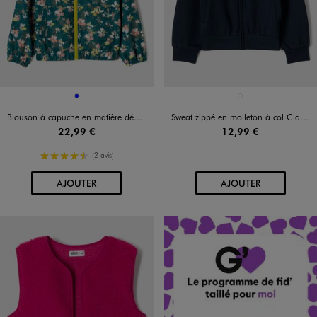
Disponible en 1 coloris
Disponible en 1 coloris
BLEU
BLEU FONCE
Blouson à capuche en matière déperlante fille
Sweat zippé en molleton à col Claudine fille
22,99 €
12,99 €
4.5/5 de moyenne
(2 avis)
AU PANIER
AU PANIER
AJOUTER
AJOUTER