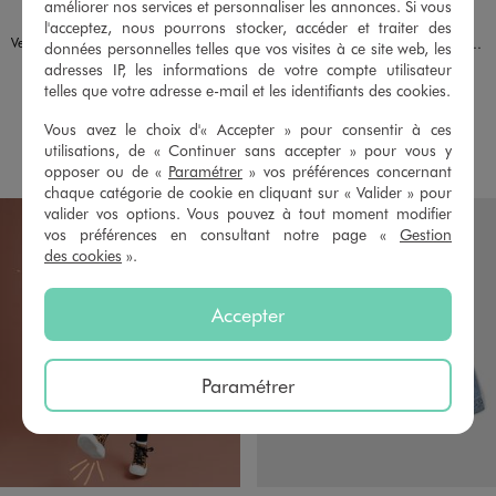
améliorer nos services et personnaliser les annonces. Si vous
Disponible en 1 coloris
Disponible en 3 coloris
MARRON STANDARD
ECRU
ORANGE STANDARD
VERT STANDARD
LULUCASTAGNETTE
l'acceptez, nous pourrons stocker, accéder et traiter des
Veste sans manches réversible fille - LuluCastagnette
Coupe-vent à capuche déperlant facile à ranger fille
données personnelles telles que vos visites à ce site web, les
17,99 €
14,99 €
adresses IP, les informations de votre compte utilisateur
telles que votre adresse e-mail et les identifiants des cookies.
4.5/5 de moyenne
(42 avis)
Vous avez le choix d'« Accepter » pour consentir à ces
AU PANIER
AU PANIER
AJOUTER
AJOUTER
utilisations, de « Continuer sans accepter » pour vous y
opposer ou de «
Paramétrer
» vos préférences concernant
chaque catégorie de cookie en cliquant sur « Valider » pour
valider vos options. Vous pouvez à tout moment modifier
vos préférences en consultant notre page «
Gestion
des cookies
».
Accepter
Paramétrer