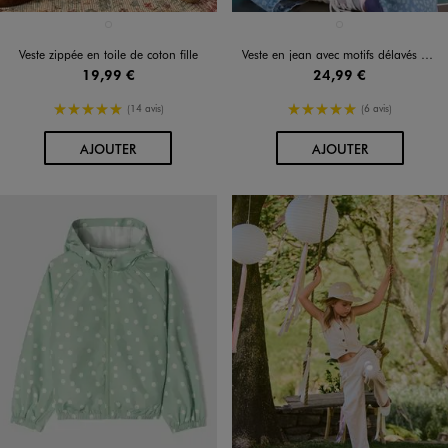
Disponible en 1 coloris
Disponible en 1 coloris
BLANC STANDARD
BLEU STANDARD
Veste zippée en toile de coton fille
Veste en jean avec motifs délavés fille
19,99 €
24,99 €
5/5 de moyenne
5/5 de moyenne
(14 avis)
(6 avis)
AU PANIER
AU PANIER
AJOUTER
AJOUTER