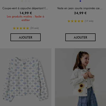
Disponible en 3 coloris
Disponible en 1 coloris
ECRU
ORANGE STANDARD
VERT STANDARD
BLEU
Coupe-vent à capuche déperlant facile à ranger fille
Veste en jean courte imprimée cœurs fille
14,99 €
24,99 €
Les produits malins : facile à
enfiler
5/5 de moyenne
(17 avis)
5/5 de moyenne
(24 avis)
AU PANIER
AU PANIER
AJOUTER
AJOUTER