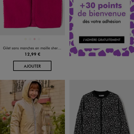
Disponible en 4 coloris
ECRU
MARRON FONCE
ROSE
VERT FONCE
Gilet sans manches en maille sherpa fille
12,99 €
AU PANIER
AJOUTER