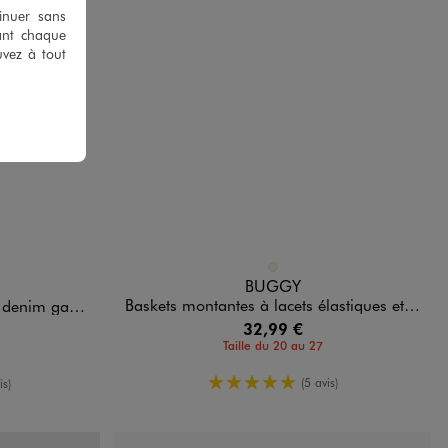
tinuer sans
ant chaque
uvez à tout
Disponible en 1 coloris
BEIGE
BUGGY
Baskets montantes à lacets élastiques et scratch garçon - BUGGY SHOES
garçon - Gepy
32,99 €
Taille du 20 au 27
5/5 de moyenne
oyenne
(5 avis)
is)