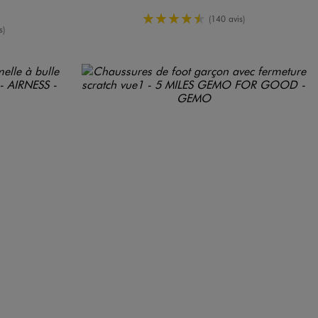
4.5/5 de moyenne
(140 avis)
moyenne
s)