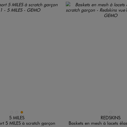
n 3 coloris
Disponible en 1 coloris
BLEU STANDARD
NOIR STANDARD
ORANGE
MARRON ST
5 MILES
REDSKINS
ort 5 MILES à scratch garçon
Baskets en mesh à lacets élastiques et scratch 