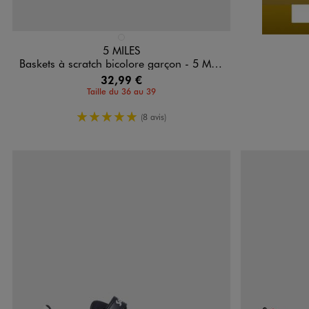
Disponible en 1 coloris
BLANC STANDARD
5 MILES
Baskets à scratch bicolore garçon - 5 Miles
32,99 €
Taille du 36 au 39
5/5 de moyenne
(8 avis)