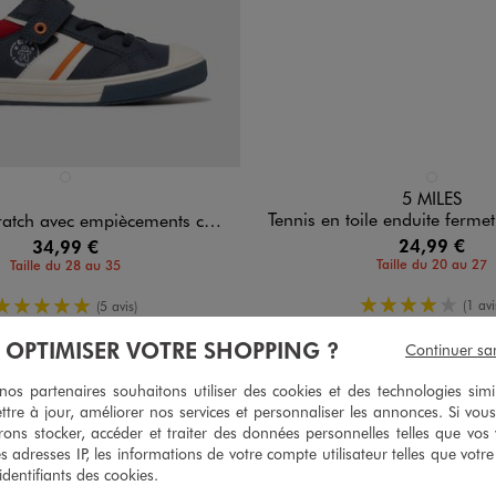
n 1 coloris
Disponible en 1 coloris
BLEU FONCE
BLEU FONCE
5 MILES
Tennis en toile enduite fermeture scratch g
ec empiècements contrastants garçon - Gepy
24,99 €
34,99 €
Taille du 20 au 27
Taille du 28 au 35
4/5 de mo
5/5 de moyenne
(1 avi
(5 avis)
À OPTIMISER VOTRE SHOPPING ?
Continuer sa
s partenaires souhaitons utiliser des cookies et des technologies simi
ttre à jour, améliorer nos services et personnaliser les annonces. Si vous
ons stocker, accéder et traiter des données personnelles telles que vos v
es adresses IP, les informations de votre compte utilisateur telles que votr
 identifiants des cookies.