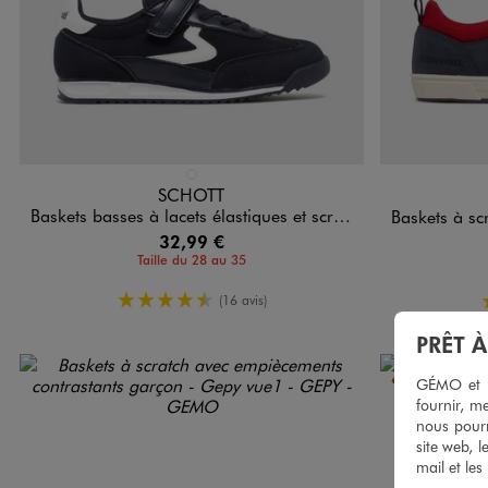
Disponible en 1 coloris
Disponible e
BLEU FONCE
SCHOTT
Baskets basses à lacets élastiques et scratch garçon - Schott
Baskets à scratch av
32,99 €
Taille du 28 au 35
4.5/5 de moyenne
(16 avis)
PRÊT 
GÉMO et no
fournir, me
nous pourr
site web, l
mail et les