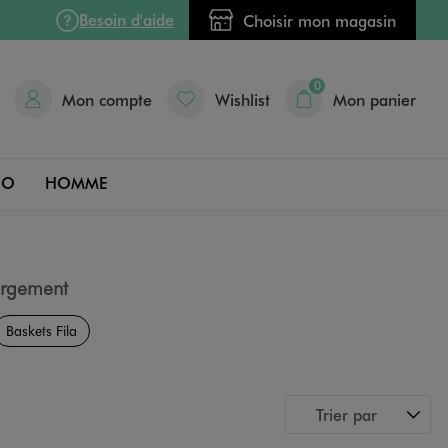
Besoin d'aide
Choisir mon magasin
0
Mon compte
Wishlist
Mon panier
DO
HOMME
rgement
Baskets Fila
Trier par