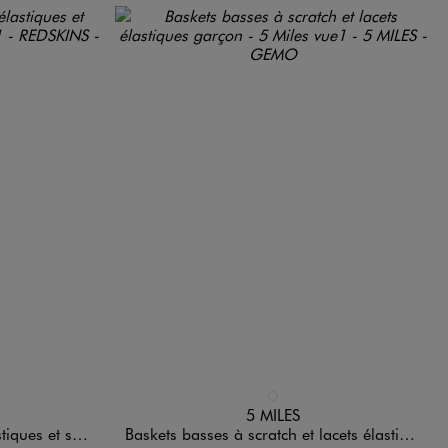
Disponible en 1 coloris
ANDARD
BLANC STANDARD
5 MILES
garçon - Redskins
Baskets basses à scratch et lacets élastiques garçon - 5 Miles