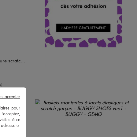
arçon - 5 Miles
yenne
s)
ns accepter
laires pour
 l'acceptez,
isites à ce
e adresse e-