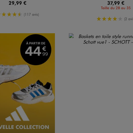
29,99 €
37,99 €
Taille du 28 au 35
4.5/5 de moyenne
(117 avis)
4/5 de mo
(2 avi