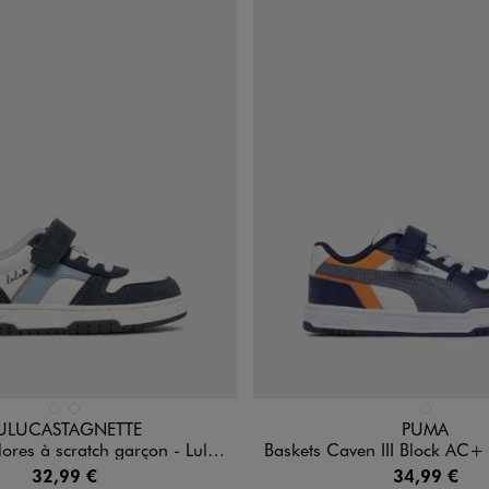
n 2 coloris
Disponible en 1 coloris
BEIGE STANDARD
BLEU FONCE
BLEU FONCE
ULUCASTAGNETTE
PUMA
s à scratch garçon - LuluCastagnette
Baskets Caven III Block AC+ fermeture scrat
32,99 €
34,99 €