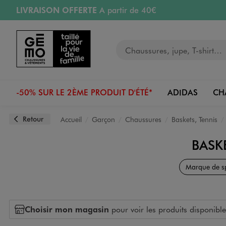
LIVRAISON OFFERTE
A partir de 40€
Aller au contenu principal
Aller à la navigation
RETRAIT ET LIVRAISON OFFERTE
en magasin
Votre recherche
PAYEZ EN 3x SANS FRAIS
dès 50€
Retours OFFERTS
pendant 30 jours
-50% SUR LE 2ÈME PRODUIT D'ÉTÉ*
ADIDAS
CH
Retour
Accueil
Garçon
Chaussures
Baskets, Tennis
BASK
Marque de s
Choisir mon magasin
pour voir les produits disponible