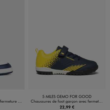
Disponible en 4 coloris
BLEU FONCE
GRIS STANDARD
NOIR STANDARD
ROUGE STANDARD
5 MILES GEMO FOR GOOD
ch garçon - Puma
Chaussures de foot garçon avec fermeture scratch
22,99 €