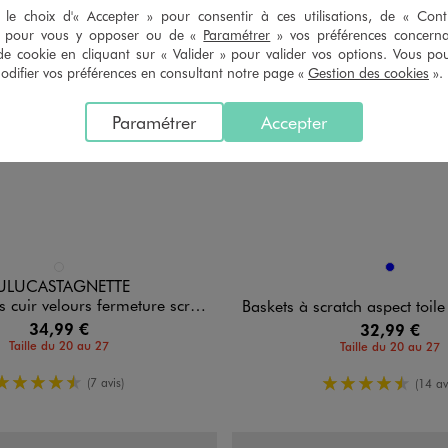
le choix d'« Accepter » pour consentir à ces utilisations, de « Con
» pour vous y opposer ou de «
Paramétrer
» vos préférences concern
de cookie en cliquant sur « Valider » pour valider vos options. Vous po
ifier vos préférences en consultant notre page «
Gestion des cookies
».
Paramétrer
Accepter
n 1 coloris
Disponible en 1 coloris
BLEU FONCE
BLEU
ULUCASTAGNETTE
ours fermeture scratch garçon - LuluCastagnette
Baskets à scratch aspect toile denim 
34,99 €
32,99 €
Taille du 20 au 27
Taille du 20 au 27
4.5/5 de moyenne
4.5/5 de m
(7 avis)
(14 av