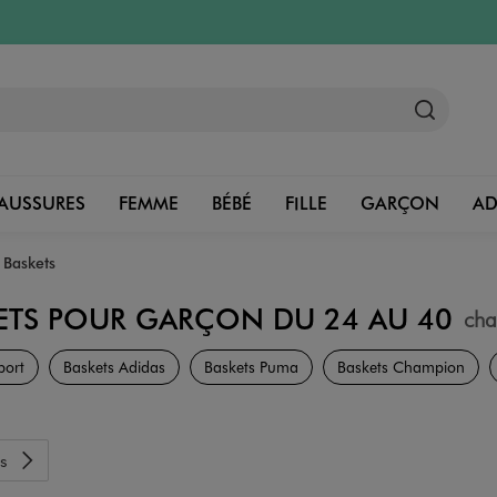
AUSSURES
FEMME
BÉBÉ
FILLE
GARÇON
A
Baskets
ETS POUR GARÇON DU 24 AU 40
cha
Chaussures
port
Baskets Adidas
Baskets Puma
Baskets Champion
s