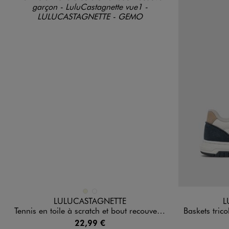
Disponible en 2 coloris
Disponible e
BEIGE
BLEU STANDARD
LULUCASTAGNETTE
L
Tennis en toile à scratch et bout recouvert garçon - LuluCastagnette
Baskets tricolore
22,99 €