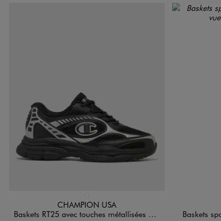
Disponible en 1 coloris
Disponible e
NOIR STANDARD
CHAMPION USA
Baskets RT25 avec touches métallisées garçon - Champion
Baskets sp