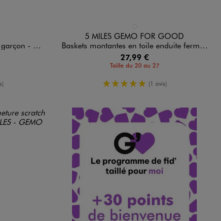
Disponible en 1 coloris
BLEU FONCE
5 MILES GEMO FOR GOOD
çon - Schott
Baskets montantes en toile enduite fermeture scratch garçon - 5 Miles
27,99 €
Taille du 20 au 27
moyenne
5/5 de moyenne
s)
(1 avis)