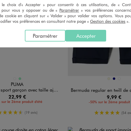
le choix d'« Accepter » pour consentir à ces utilisations, de « Con
» pour vous y opposer ou de «
Paramétrer
» vos préférences concern
de cookie en cliquant sur « Valider » pour valider vos options. Vous po
ifier vos préférences en consultant notre page «
Gestion des cookies
».
Paramétrer
Accepter
n 2 coloris
Disponible en 3 coloris
BLEU FONCE
VERT CLAIR
BEIGE
MARINE
VERT CLA
PUMA
garçon avec taille ajustable - Puma
Bermuda regular en twill de coton à 
22,99 €
9,99 €
 sur le 2ème produit d'été
-50% sur le 2ème produit 
4.5/5 de moyenne
5/5 de moy
(19 avis)
(54 av