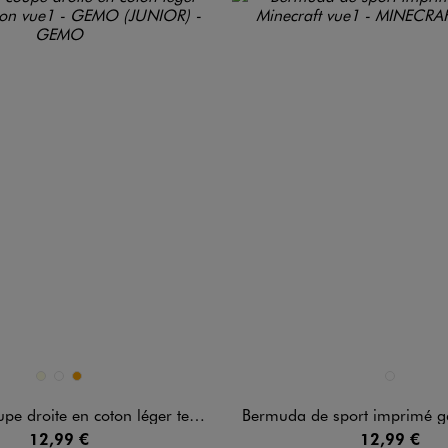
n 3 coloris
Disponible en 1 coloris
ECRU
MARRON FONCE
ORANGE
BLEU CLAIR
oite en coton léger texturé garçon
Bermuda de sport imprimé garçon 
12,99 €
12,99 €