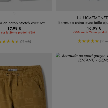
n 1 coloris
Disponible en 1 coloris
BLEU CLAIR
BLEU FONCE
LULUCASTAGNET
Bermuda chino avec taille ajustable et ceinture garço
oton stretch avec revers cousus garçon
16,99 €
17,99 €
-50% sur le 2ème produit 
 sur le 2ème produit d'été
5/5 de moy
4.5/5 de moyenne
(30 av
(32 avis)