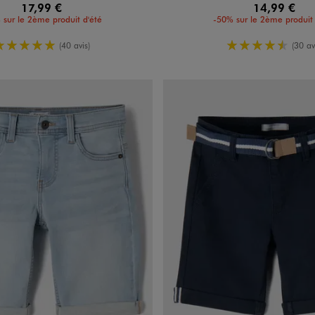
17,99 €
14,99 €
 sur le 2ème produit d'été
-50% sur le 2ème produit 
5/5 de moyenne
4.5/5 de m
(40 avis)
(30 av