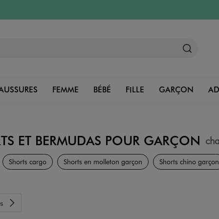
AUSSURES
FEMME
BÉBÉ
FILLE
GARÇON
A
TS ET BERMUDAS POUR GARÇON
ch
Vêtements
Shorts cargo
Shorts en molleton garçon
Shorts chino garçon
s