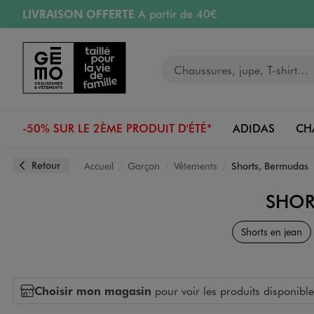
LIVRAISON OFFERTE
A partir de 40€
Aller au contenu principal
Aller à la navigation
RETRAIT ET LIVRAISON OFFERTE
en magasin
Votre recherche
PAYEZ EN 3x SANS FRAIS
dès 50€
Retours OFFERTS
pendant 30 jours
-50% SUR LE 2ÈME PRODUIT D'ÉTÉ*
ADIDAS
CH
Retour
Accueil
Garçon
Vêtements
Shorts, Bermudas
SHOR
Shorts en jean
Choisir mon magasin
pour voir les produits disponible