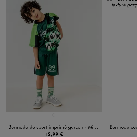
Disponible en 1 coloris
Disponible e
VERT FONCE
Bermuda de sport imprimé garçon - Minecraft
Bermuda coupe dr
12,99 €