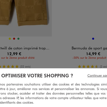
n 3 coloris
Disponible en 1 coloris
JAUNE
ROUGE
VERT
BLEU
l de coton imprimé tropical garçon
Bermuda de sport g
12,99 €
14,99 €
 sur le 2ème produit d'été
-50% sur le 2ème produit 
5/5 de moyenne
4.5/5 de 
(32 avis)
(2 avi
À OPTIMISER VOTRE SHOPPING ?
Continuer sa
s partenaires souhaitons utiliser des cookies et des technologies simi
ttre à jour, améliorer nos services et personnaliser les annonces. Si vous
ons stocker, accéder et traiter des données personnelles telles que vos v
es adresses IP, les informations de votre compte utilisateur telles que votr
 identifiants des cookies.