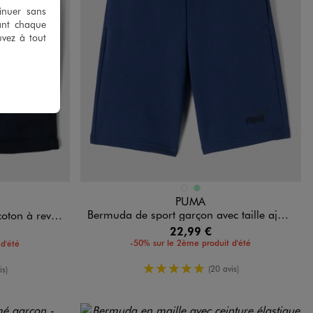
tinuer sans
ant chaque
uvez à tout
Disponible en 2 coloris
IR
BLEU FONCE
VERT CLAIR
PUMA
Bermuda de sport garçon avec taille ajustable - Puma
revers garçon
22,99 €
-50% sur le 2ème produit d'été
d'été
5/5 de moyenne
enne
(20 avis)
is)