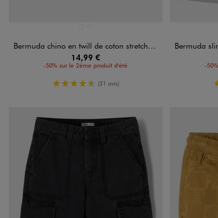
Disponible en 2 coloris
Disponible e
BEIGE FONCE
BLEU STANDARD
Bermuda chino en twill de coton stretch avec revers et ceinture garçon
Bermuda slim en c
14,99 €
-50% sur le 2ème produit d'été
-50%
4.5/5 de moyenne
(31 avis)