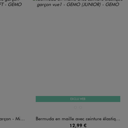
EXCLU WEB
Disponible en 2 coloris
GRIS STANDARD
VERT STANDARD
- Minecraft
Bermuda en maille avec ceinture élastique garçon
12,99 €