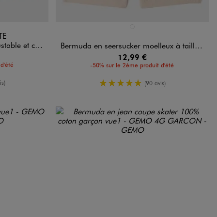
Disponible en 1 coloris
BEIGE CLAIR
TE
n - LuluCastagnette
Bermuda en seersucker moelleux à taille élastiquée garçon
12,99 €
d'été
-50% sur le 2ème produit d'été
enne
5/5 de moyenne
is)
(90 avis)