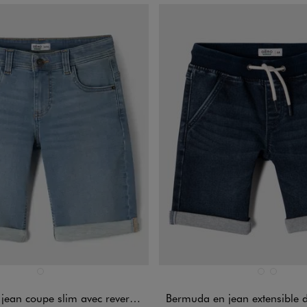
n 1 coloris
Disponible en 2 coloris
BLEU STANDARD
BLEU CLAIR
BLEU STA
n coupe slim avec revers garçon
Bermuda en jean extensible délavé avec taille e