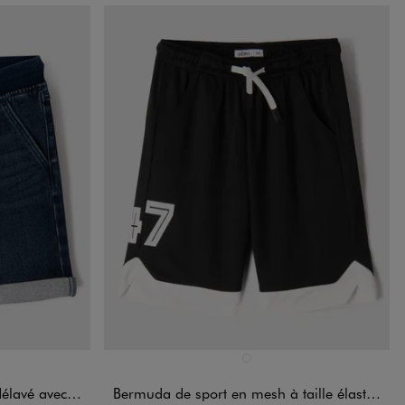
Disponible en 1 coloris
NDARD
NOIR STANDARD
n bord-côte garçon
Bermuda de sport en mesh à taille élastiquée garçon