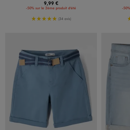
9,99 €
-50% sur le 2ème produit d'été
-50%
5/5 de moyenne
(34 avis)