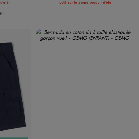
d'été
-50% sur le 2ème produit d'été
enne
is)