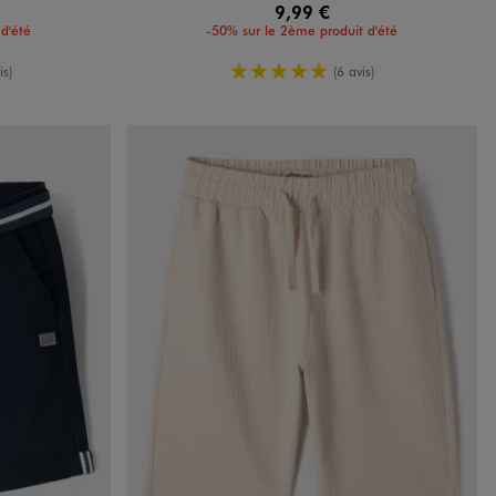
9,99 €
d'été
-50% sur le 2ème produit d'été
oyenne
5/5 de moyenne
is)
(6 avis)