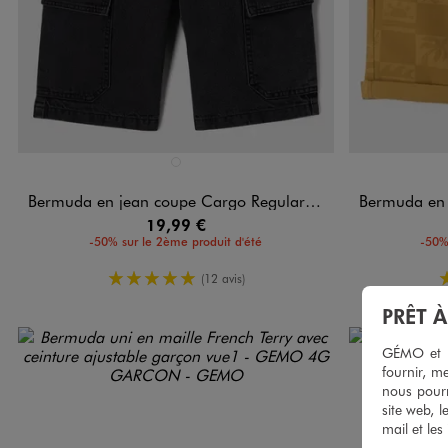
Disponible en 1 coloris
Disponible e
NOIR STANDARD
Bermuda en jean coupe Cargo Regular avec ceinture ajustable garçon
Bermuda en twil
19,99 €
-50% sur le 2ème produit d'été
-50%
5/5 de moyenne
(12 avis)
PRÊT 
GÉMO et no
fournir, me
nous pourr
site web, l
mail et les