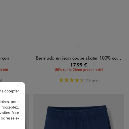
Disponible en 1 coloris
BLANC STANDARD
arçon
Bermuda en jean coupe skater 100% coton garçon
17,99 €
d'été
-50% sur le 2ème produit d'été
moyenne
4.5/5 de moyenne
s)
(46 avis)
ns accepter
laires pour
 l'acceptez,
isites à ce
e adresse e-