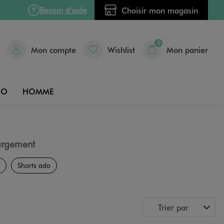
Besoin d'aide
Choisir mon magasin
0
Mon compte
Wishlist
Mon panier
DO
HOMME
argement
Shorts ado
Trier par