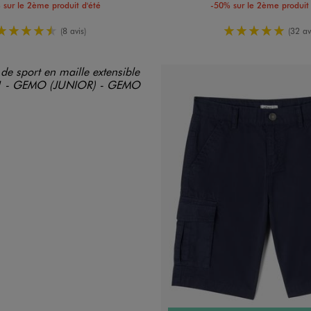
 sur le 2ème produit d'été
-50% sur le 2ème produit 
4.5/5 de moyenne
5/5 de moy
(8 avis)
(32 av