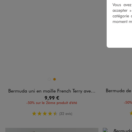
Vous avez 
accepter 
catégorie 
moment mod
Disponible en 2 coloris
Disponible e
BEIGE STANDARD
ORANGE
Bermuda de sport 
Bermuda uni en maille French Terry avec ceinture ajustable garçon
9,99 €
-50%
-50% sur le 2ème produit d'été
4.5/5 de moyenne
(32 avis)