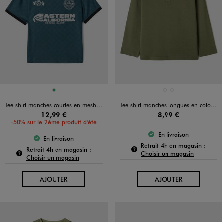
Disponible en 1 coloris
Disponible en 2 coloris
VERT
KAKI STANDARD
VERT FONCE
Tee-shirt manches courtes en mesh façon maillot de foot à col polo V garçon
Tee-shirt manches longues en coton résistant garçon
12,99 €
8,99 €
-50% sur le 2ème produit d'été
En livraison
Le produit est dispo
En livraison
Le produit est disponible :
Pour c
Retrait 4h en magasin :
Pour connaître la disponibilité de ce produit :
Retrait 4h en magasin :
Choisir un magasin
Choisir un magasin
AU PANIER
AU PANIER
AJOUTER
AJOUTER