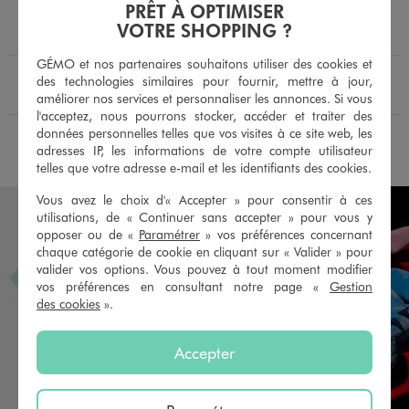
PRÊT À OPTIMISER
-50% sur le 2ème produit d'été
-50% sur le 2ème produit d'été
VOTRE SHOPPING ?
4.5/5 de moyenne
5/5 de moyenne
(11 avis)
(61 avis)
GÉMO et nos partenaires souhaitons utiliser des cookies et
En livraison
En livraison
Le produit est disponible :
Le produit est dispo
des technologies similaires pour fournir, mettre à jour,
Pour connaître la disponibilité de ce produit :
Pour c
Retrait 4h en magasin :
Retrait 4h en magasin :
améliorer nos services et personnaliser les annonces. Si vous
Choisir un magasin
Choisir un magasin
l'acceptez, nous pourrons stocker, accéder et traiter des
données personnelles telles que vos visites à ce site web, les
AU PANIER
AU PANIER
AJOUTER
AJOUTER
adresses IP, les informations de votre compte utilisateur
telles que votre adresse e-mail et les identifiants des cookies.
Vous avez le choix d'« Accepter » pour consentir à ces
utilisations, de « Continuer sans accepter » pour vous y
opposer ou de «
Paramétrer
» vos préférences concernant
chaque catégorie de cookie en cliquant sur « Valider » pour
valider vos options. Vous pouvez à tout moment modifier
vos préférences en consultant notre page «
Gestion
des cookies
».
Accepter