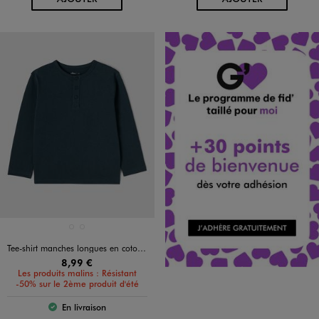
Disponible en 2 coloris
KAKI STANDARD
VERT FONCE
Tee-shirt manches longues en coton résistant garçon
8,99 €
Les produits malins : Résistant
-50% sur le 2ème produit d'été
En livraison
Le produit est disponible :