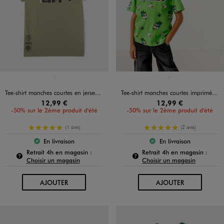
Disponible en 1 coloris
Disponible en 1 coloris
VERT STANDARD
VERT STANDARD
Tee-shirt manches courtes en jersey de coton imprimé devant et dos garçon - Minecraft
Tee-shirt manches courtes imprimé garçon - Minecraft
12,99 €
12,99 €
-50% sur le 2ème produit d'été
-50% sur le 2ème produit d'été
5/5 de moyenne
5/5 de moyenne
(1 avis)
(2 avis)
En livraison
En livraison
Le produit est disponible :
Le produit est dispo
Pour connaître la disponibilité de ce produit :
Pour c
Retrait 4h en magasin :
Retrait 4h en magasin :
Choisir un magasin
Choisir un magasin
AU PANIER
AU PANIER
AJOUTER
AJOUTER