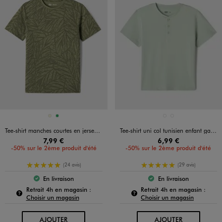
Disponible en 2 coloris
Disponible en 2 coloris
BEIGE
VERT
BLANC STANDARD
VERT CLAIR
Tee-shirt manches courtes en jersey de coton imprimé feuillage garçon
Tee-shirt uni col tunisien enfant garçon
7,99 €
6,99 €
-50% sur le 2ème produit d'été
-50% sur le 2ème produit d'été
5/5 de moyenne
5/5 de moyenne
(24 avis)
(29 avis)
En livraison
En livraison
Le produit est disponible :
Le produit est dispo
Pour connaître la disponibilité de ce produit :
Pour c
Retrait 4h en magasin :
Retrait 4h en magasin :
Choisir un magasin
Choisir un magasin
AU PANIER
AU PANIER
AJOUTER
AJOUTER