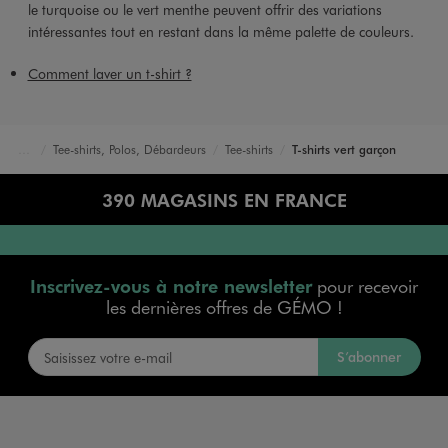
le turquoise ou le vert menthe peuvent offrir des variations
intéressantes tout en restant dans la même palette de couleurs.
Comment laver un t-shirt ?
Tee-shirts, Polos, Débardeurs
Tee-shirts
T-shirts vert garçon
Accueil
Garçon
Vêtements
390 MAGASINS EN FRANCE
Inscrivez-vous à notre newsletter
pour recevoir
les dernières offres de GÉMO !
S’abonner