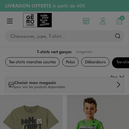
LIVRAISON OFFERTE
A partir de 40€
Aller au contenu principal
Aller à la navigation
RETRAIT ET LIVRAISON OFFERTE
en magasin
0
Choisir mon magasin
Mon compte
Mon pa
Afficher le menu
PAYEZ EN 3x SANS FRAIS
dès 50€
Chaussures, jupe, T-shirt…
Retours OFFERTS
pendant 30 jours
T-shirts vert garçon
chargement
Vêtements
Tee-shirts manches courtes
Polos
Débardeurs
Tee-shi
Trier
Choisir mon magasin
pour voir les produits disponibles