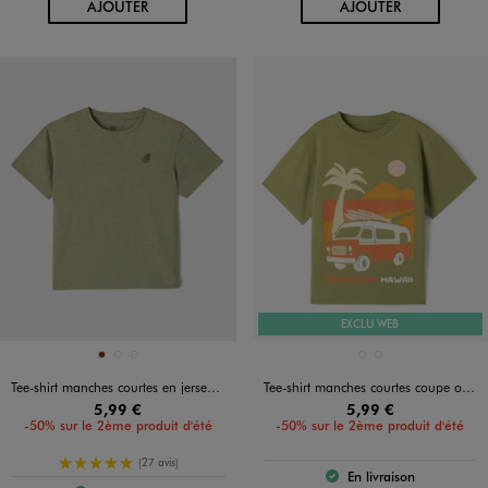
AU PANIER
AU PANIER
AJOUTER
AJOUTER
EXCLU WEB
Disponible en 3 coloris
Disponible en 2 coloris
BRIQUE
JAUNE FONCE
VERT STANDARD
ORANGE STANDARD
VERT STANDARD
Tee-shirt manches courtes en jersey de coton flammé avec petite broderie garçon
Tee-shirt manches courtes coupe oversize à motif plage garçon
5,99 €
5,99 €
-50% sur le 2ème produit d'été
-50% sur le 2ème produit d'été
5/5 de moyenne
(27 avis)
En livraison
Le produit est dispo