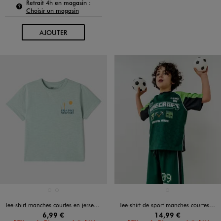
Pour connaître la disponibilité de ce produit :
Retrait 4h en magasin :
Choisir un magasin
AU PANIER
AJOUTER
Disponible en 2 coloris
Disponible en 1 coloris
BLANC STANDARD
VERT STANDARD
VERT FONCE
Tee-shirt manches courtes en jersey de coton avec col côtelé garçon
Tee-shirt de sport manches courtes imprimé garçon - Minecraft
6,99 €
14,99 €