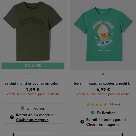
EXCLU WEB
Disponible en 4 coloris
Disponible en 1 coloris
BLANC STANDARD
BLEU STANDARD
GRIS CHINE
KAKI STANDARD
VERT
Tee-shirt manches courtes en coton imprimé garçon
Tee-shirt manches courtes à motif fun et sequins garçon
2,99 €
6,99 €
-50% sur le 2ème produit d'été
-50% sur le 2ème produit d'été
5/5 de moyenne
(14 avis)
En livraison
Le produit est disponible :
En livraison
Pour connaître la disponibilité de ce produit :
Le produit est dispo
Retrait 4h en magasin :
Pour c
Retrait 4h en magasin :
Choisir un magasin
Choisir un magasin