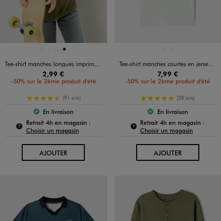
Disponible en 4 coloris
Disponible en 2 coloris
BLANC STANDARD
BLEU STANDARD
KAKI STANDARD
MARINE
BLANC VIF
VERT CLAIR
Tee-shirt manches longues imprimé garçon
Tee-shirt manches courtes en jersey de coton à poche poitrine garçon
2,99 €
7,99 €
-50% sur le 2ème produit d'été
-50% sur le 2ème produit d'été
4.5/5 de moyenne
5/5 de moyenne
(91 avis)
(28 avis)
En livraison
En livraison
Le produit est disponible :
Le produit est dispo
Pour connaître la disponibilité de ce produit :
Pour c
Retrait 4h en magasin :
Retrait 4h en magasin :
Choisir un magasin
Choisir un magasin
AU PANIER
AU PANIER
AJOUTER
AJOUTER