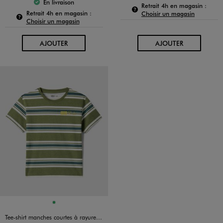
En livraison
Pour c
Le produit est disponible :
Retrait 4h en magasin :
Pour connaître la disponibilité de ce produit :
Retrait 4h en magasin :
Choisir un magasin
Choisir un magasin
AU PANIER
AU PANIER
AJOUTER
AJOUTER
Disponible en 1 coloris
VERT
Tee-shirt manches courtes à rayures garçon