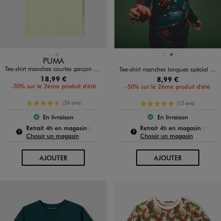
Disponible en 2 coloris
Disponible en 2 coloris
BLEU FONCE
VERT CLAIR
ROUGE STANDARD
VERT
PUMA
Tee-shirt manches courtes garçon avec logo brodé - Puma
Tee-shirt manches longues spécial Noël garçon
18,99 €
8,99 €
-50% sur le 2ème produit d'été
-50% sur le 2ème produit d'été
4.5/5 de moyenne
5/5 de moyenne
(26 avis)
(13 avis)
En livraison
En livraison
Le produit est disponible :
Le produit est dispo
Pour connaître la disponibilité de ce produit :
Pour c
Retrait 4h en magasin :
Retrait 4h en magasin :
Choisir un magasin
Choisir un magasin
AU PANIER
AU PANIER
AJOUTER
AJOUTER