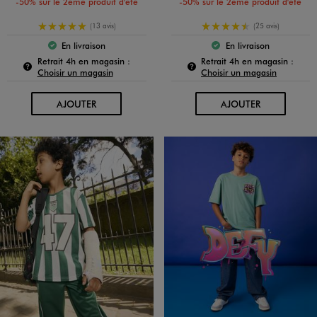
-50% sur le 2ème produit d'été
-50% sur le 2ème produit d'été
5/5 de moyenne
4.5/5 de moyenne
(13 avis)
(25 avis)
En livraison
En livraison
Le produit est disponible :
Le produit est dispo
Pour connaître la disponibilité de ce produit :
Pour c
Retrait 4h en magasin :
Retrait 4h en magasin :
Choisir un magasin
Choisir un magasin
AU PANIER
AU PANIER
AJOUTER
AJOUTER