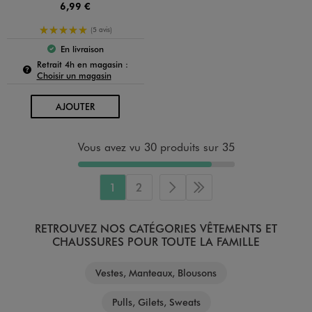
6,99 €
5/5 de moyenne
(5 avis)
En livraison
Le produit est disponible :
Pour connaître la disponibilité de ce produit :
Retrait 4h en magasin :
Choisir un magasin
AU PANIER
AJOUTER
Vous avez vu 30 produits sur 35
1
2
Page suivante
Dernière page
RETROUVEZ NOS CATÉGORIES VÊTEMENTS ET
CHAUSSURES POUR TOUTE LA FAMILLE
Vestes, Manteaux, Blousons
Pulls, Gilets, Sweats