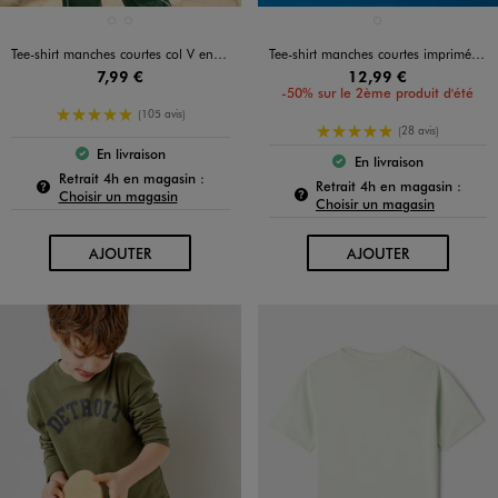
Disponible en 2 coloris
Disponible en 1 coloris
BLEU STANDARD
VERT STANDARD
VERT CLAIR
Tee-shirt manches courtes col V en maille sport garçon
Tee-shirt manches courtes imprimé devant et dos garçon - Fortnite
7,99 €
12,99 €
-50% sur le 2ème produit d'été
5/5 de moyenne
(105 avis)
5/5 de moyenne
(28 avis)
En livraison
Le produit est disponible :
En livraison
Le produit est dispo
Pour connaître la disponibilité de ce produit :
Retrait 4h en magasin :
Pour c
Retrait 4h en magasin :
Choisir un magasin
Choisir un magasin
AU PANIER
AU PANIER
AJOUTER
AJOUTER