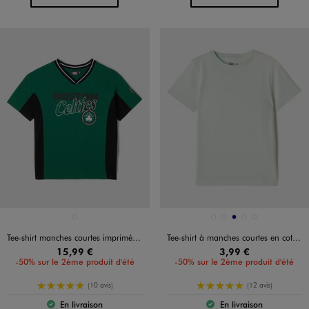
Disponible en 1 coloris
Disponible en 5 coloris
VERT STANDARD
BLEU STANDARD
JAUNE CLAIR
MARINE
NOIR STANDARD
VERT CLAIR
Tee-shirt manches courtes imprimé Celtics garçon - NBA
Tee-shirt à manches courtes en coton uni garçon
15,99 €
3,99 €
-50% sur le 2ème produit d'été
-50% sur le 2ème produit d'été
5/5 de moyenne
5/5 de moyenne
(10 avis)
(12 avis)
En livraison
En livraison
Le produit est disponible :
Le produit est dispo