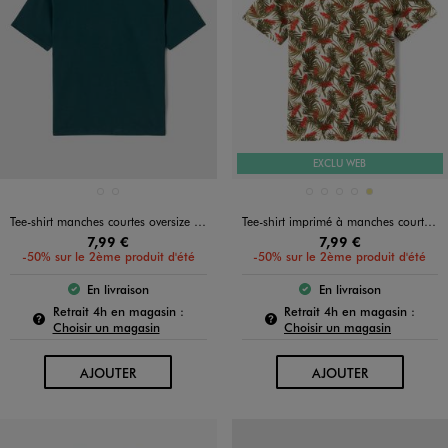
EXCLU WEB
Disponible en 2 coloris
Disponible en 5 coloris
ROUGE FONCE
VERT FONCE
BLANC STANDARD
BLEU STANDARD
GRIS CHINE MOYEN
JAUNE STANDARD
KAKI
Tee-shirt manches courtes oversize en coton épais garçon
Tee-shirt imprimé à manches courtes garçon
7,99 €
7,99 €
-50% sur le 2ème produit d'été
-50% sur le 2ème produit d'été
En livraison
En livraison
Le produit est disponible :
Le produit est dispo
Pour connaître la disponibilité de ce produit :
Pour c
Retrait 4h en magasin :
Retrait 4h en magasin :
Choisir un magasin
Choisir un magasin
AU PANIER
AU PANIER
AJOUTER
AJOUTER