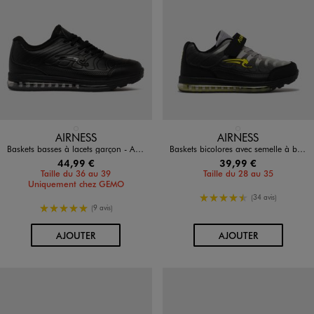
Disponible en 1 coloris
Disponible en 1 coloris
NOIR STANDARD
NOIR STANDARD
AIRNESS
AIRNESS
Baskets basses à lacets garçon - Airness
Baskets bicolores avec semelle à bulle d’air garçon - Airness
44,99 €
39,99 €
Taille du 36 au 39
Taille du 28 au 35
Uniquement chez GEMO
4.5/5 de moyenne
(34 avis)
5/5 de moyenne
(9 avis)
AU PANIER
AU PANIER
AJOUTER
AJOUTER