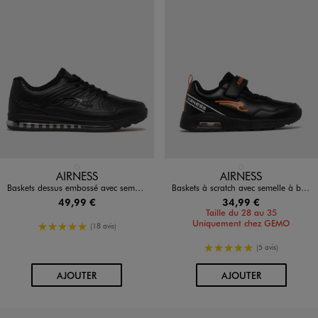
Disponible en 1 coloris
Disponible en 1 coloris
NOIR STANDARD
NOIR STANDARD
AIRNESS
AIRNESS
Baskets dessus embossé avec semelle bulle d’air homme - Airness
Baskets à scratch avec semelle à bulle d’air garçon - Airness
49,99 €
34,99 €
Taille du 28 au 35
Uniquement chez GEMO
5/5 de moyenne
(18 avis)
5/5 de moyenne
(5 avis)
AU PANIER
AU PANIER
AJOUTER
AJOUTER