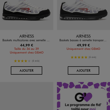
Disponible en 1 coloris
Disponible en 1 coloris
GRIS STANDARD
BLANC
AIRNESS
AIRNESS
Baskets multicolores avec semelle à bulle d’air garçon - Airness
Baskets basses à semelle transparente homme - Airness
44,99 €
49,99 €
Taille du 36 au 39
Uniquement chez GEMO
Uniquement chez GEMO
5/5 de moyenne
(6 avis)
4/5 de moyenne
(6 avis)
AU PANIER
AU PANIER
AJOUTER
AJOUTER