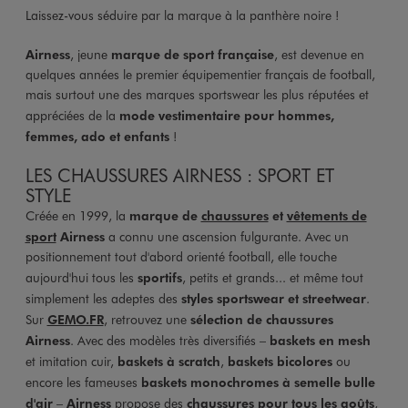
Laissez-vous séduire par la marque à la panthère noire !
Airness
, jeune
marque de sport française
, est devenue en
quelques années le premier équipementier français de football,
mais surtout une des marques sportswear les plus réputées et
appréciées de la
mode vestimentaire pour hommes,
femmes, ado et enfants
!
LES CHAUSSURES AIRNESS : SPORT ET
STYLE
Créée en 1999, la
marque de
chaussures
et
vêtements de
sport
Airness
a connu une ascension fulgurante. Avec un
positionnement tout d'abord orienté football, elle touche
aujourd'hui tous les
sportifs
, petits et grands... et même tout
simplement les adeptes des
styles sportswear et streetwear
.
Sur
GEMO.FR
, retrouvez une
sélection de chaussures
Airness
. Avec des modèles très diversifiés –
baskets en mesh
et imitation cuir,
baskets à scratch
,
baskets bicolores
ou
encore les fameuses
baskets monochromes à semelle bulle
d'air
–
Airness
propose des
chaussures pour tous les goûts
,