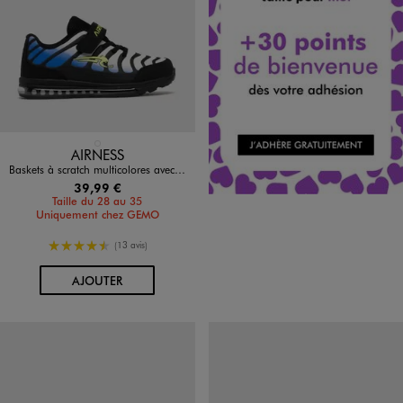
Disponible en 1 coloris
BLEU STANDARD
AIRNESS
Baskets à scratch multicolores avec semelle à bulle d’air garçon - Airness
39,99 €
Taille du 28 au 35
Uniquement chez GEMO
4.5/5 de moyenne
(13 avis)
AU PANIER
AJOUTER