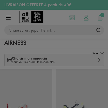
LIVRAISON OFFERTE
A partir de 40€
Aller au contenu principal
Aller à la navigation
RETRAIT ET LIVRAISON OFFERTE
en magasin
0
Choisir mon magasin
Mon compte
Mon pa
Afficher le menu
PAYEZ EN 3x SANS FRAIS
dès 50€
Chaussures, jupe, T-shirt…
Retours OFFERTS
pendant 30 jours
AIRNESS
Trier
Choisir mon magasin
pour voir les produits disponibles