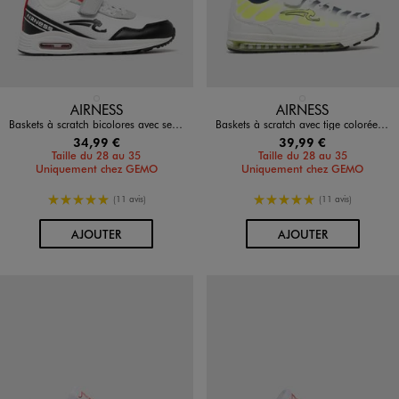
Disponible en 1 coloris
Disponible en 1 coloris
BLANC STANDARD
BLANC STANDARD
AIRNESS
AIRNESS
Baskets à scratch bicolores avec semelle à bulle d’air garçon - Airness
Baskets à scratch avec tige colorée garçon - Airness
34,99 €
39,99 €
Taille du 28 au 35
Taille du 28 au 35
Uniquement chez GEMO
Uniquement chez GEMO
5/5 de moyenne
5/5 de moyenne
(11 avis)
(11 avis)
AU PANIER
AU PANIER
AJOUTER
AJOUTER