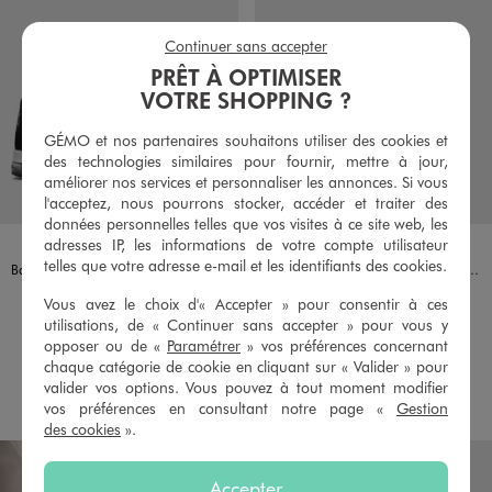
Continuer sans accepter
PRÊT À OPTIMISER
VOTRE SHOPPING ?
GÉMO et nos partenaires souhaitons utiliser des cookies et
des technologies similaires pour fournir, mettre à jour,
améliorer nos services et personnaliser les annonces. Si vous
l'acceptez, nous pourrons stocker, accéder et traiter des
données personnelles telles que vos visites à ce site web, les
Disponible en 1 coloris
Disponible en 1 coloris
adresses IP, les informations de votre compte utilisateur
GRIS
GRIS FONCE
AIRNESS
AIRNESS
telles que votre adresse e-mail et les identifiants des cookies.
Baskets tige textile embossé à semelle bulle d'air garçon - Airness
Baskets en toile avec semelle bulle d’air garçon - Airness
44,99 €
39,99 €
Vous avez le choix d'« Accepter » pour consentir à ces
Taille du 36 au 39
Taille du 28 au 35
utilisations, de « Continuer sans accepter » pour vous y
opposer ou de «
Paramétrer
» vos préférences concernant
4.5/5 de moyenne
4.5/5 de moyenne
(6 avis)
(7 avis)
chaque catégorie de cookie en cliquant sur « Valider » pour
valider vos options. Vous pouvez à tout moment modifier
AU PANIER
AU PANIER
AJOUTER
AJOUTER
vos préférences en consultant notre page «
Gestion
des cookies
».
Accepter