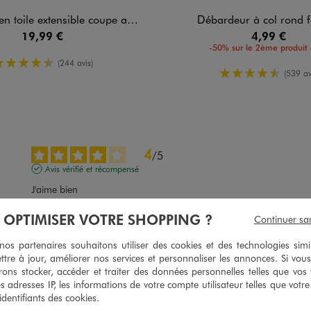
 extensible coupe ajustée femme grande taille
Débardeur à col rond
19,99 €
4,99 €
-50% sur le 2ème produit 
4.5/5 de moyenne
(244 avis)
4.5/5 de mo
(539 av
4
/
5
Avis vérifié et récompensé
J'aime bien
Avis du
20/07/2026
, suite à une expérience du
07/07/2026
par
Saliha H.
À OPTIMISER VOTRE SHOPPING ?
Continuer sa
Utile
(0)
Signaler
s partenaires souhaitons utiliser des cookies et des technologies simi
ttre à jour, améliorer nos services et personnaliser les annonces. Si vous
ons stocker, accéder et traiter des données personnelles telles que vos v
5
/
5
es adresses IP, les informations de votre compte utilisateur telles que votr
Avis vérifié et récompensé
 identifiants des cookies.