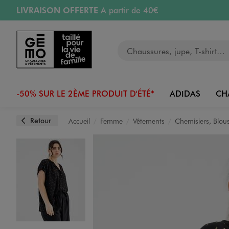
LIVRAISON OFFERTE
A partir de 40€
Aller au contenu principal
Aller à la navigation
RETRAIT ET LIVRAISON OFFERTE
en magasin
Votre recherche
RÉSERVATION GRATUITE
4h en magasin
Retours OFFERTS
pendant 30 jours
-50% SUR LE 2ÈME PRODUIT D'ÉTÉ*
ADIDAS
CH
Retour
Accueil
Femme
Vêtements
Chemisiers, Blou
Image 1 sur 3