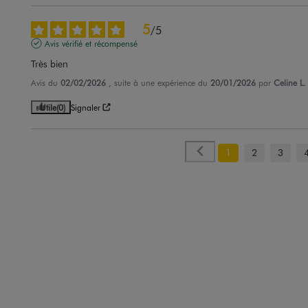
5
/
5
Avis vérifié et récompensé
Très bien
Avis du
02/02/2026
, suite à une expérience du
20/01/2026
par
Celine L.
Utile
(0)
Signaler
1
2
3