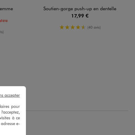
 femme
Soutien-gorge push-up en dentelle
17,99 €
d'été
4.5/5 de moyenne
(40 avis)
yenne
is)
ns accepter
laires pour
 l'acceptez,
isites à ce
e adresse e-