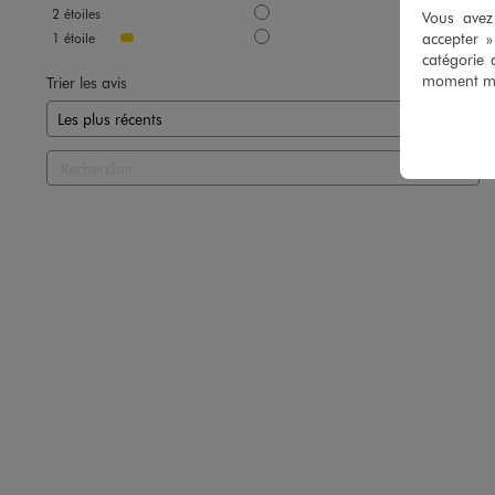
2
étoiles
0
Vous avez 
accepter 
1
étoile
2
catégorie 
moment mod
Trier les avis