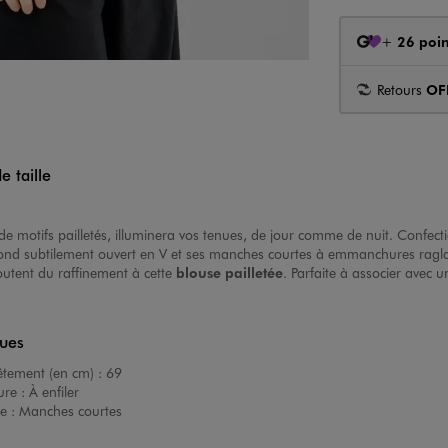
+
26 poin
Retours
OF
 taille
e motifs pailletés, illuminera vos tenues, de jour comme de nuit. Confect
nd subtilement ouvert en V et ses manches courtes à emmanchures raglan o
joutent du raffinement à cette
blouse pailletée
. Parfaite à associer avec 
ques
êtement (en cm) :
69
ure :
À enfiler
e :
Manches courtes