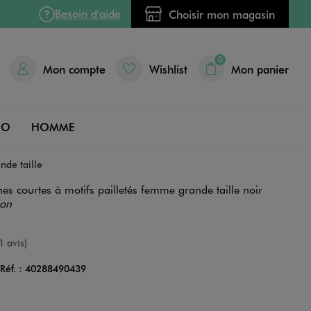
Besoin d'aide
Choisir mon magasin
0
Mon compte
Wishlist
Mon panier
DO
HOMME
nde taille
s courtes à motifs pailletés femme grande taille noir
ion
e
1 avis)
Réf. :
40288490439
Couleur