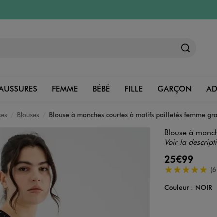
AUSSURES
FEMME
BÉBÉ
FILLE
GARÇON
A
ses
Blouses
Blouse à manches courtes à motifs pailletés femme gra
Blouse à manche
Voir la descript
25€99
5/5 de moyenn
(6
Couleur :
NOIR
Couleur
Choisissez votre 