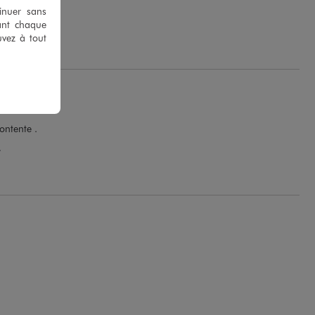
tinuer sans
P.
ant chaque
uvez à tout
ontente .
.