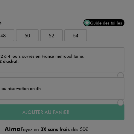
4
Guide des tailles
48
50
52
54
 2 à 4 jours ouvrés en France métropolitaine.
€ d'achat.
Sélectionner l’option de livraison Achat et li
t ou réservation en 4h
Sélectionner l’option de livraison Achat et r
AJOUTER AU PANIER
Payez en
3X sans frais
dès 50€