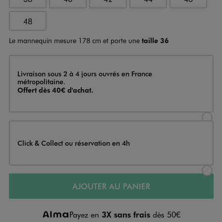
48
Le mannequin mesure 178 cm et porte une
taille 36
Livraison
Livraison sous 2 à 4 jours ouvrés en France
métropolitaine.
Offert dès 40€ d'achat.
Sélectionner l’option de livraison
Click & Collect ou réservation en 4h
Sélectionner l’option de livraiso
AJOUTER AU PANIER
Payez en
3X sans frais
dès 50€