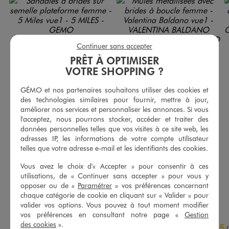
Continuer sans accepter
PRÊT À OPTIMISER
VOTRE SHOPPING ?
GÉMO et nos partenaires souhaitons utiliser des cookies et
des technologies similaires pour fournir, mettre à jour,
améliorer nos services et personnaliser les annonces. Si vous
l'acceptez, nous pourrons stocker, accéder et traiter des
données personnelles telles que vos visites à ce site web, les
adresses IP, les informations de votre compte utilisateur
Sandales à brides sur semelle plateforme femme - 5 Miles
Mules métallisées avec brides à boucle femme - Valentina Baldano
telles que votre adresse e-mail et les identifiants des cookies.
34,99 €
24,99 €
Vous avez le choix d'« Accepter » pour consentir à ces
4.5/5 de moyenne
5/5 de moyenne
(17 avis)
(171 avis)
utilisations, de « Continuer sans accepter » pour vous y
opposer ou de «
Paramétrer
» vos préférences concernant
AU PANIER
AU PANIER
AJOUTER
AJOUTER
chaque catégorie de cookie en cliquant sur « Valider » pour
valider vos options. Vous pouvez à tout moment modifier
vos préférences en consultant notre page «
Gestion
4.7
des cookies
».
5
/
5
/