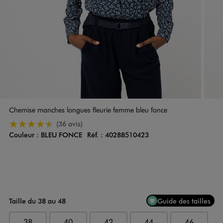
Chemise manches longues fleurie femme bleu fonce
4.5/5 de moyenne
(36 avis)
Couleur :
BLEU FONCE
Réf. :
40288510423
Couleur
Choisissez votre Couleur
Taille du 38 au 48
Guide des tailles
38
40
42
44
46