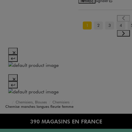
Utile
(0)
Signaler
1
2
3
4
Chemisiers, Blouses
Chemisiers
Accueil
Femme
Vêtements
Chemise manches longues fleurie femme
390 MAGASINS EN FRANCE