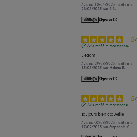
Avis du
10/04/2025
, suite à un
28/03/2025
par
E.B.
Utile
(0)
Signaler
5
/
Avis vérifié et récompensé
Elégant
Avis du
29/03/2025
, suite à un
15/03/2025
par
Helene B.
Utile
(0)
Signaler
5
/
Avis vérifié et récompensé
Toujours bien accueillie
Avis du
02/03/2025
, suite à un
17/02/2025
par
Stephanie V.