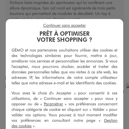
finitions biais inspirées du sportswear qui lui confèrent une
allure dynamique. Son col rond est agrémenté de trois petits
boutons qui permettent de moduler le décolleté. Un top à
porter seul ou sous une chemise ouverte.
Continuer sans accepter
Caractéristiques
PRÊT À OPTIMISER
VOTRE SHOPPING ?
Type de fermeture :
À enfiler
Type de manche :
À bretelles
GÉMO et nos partenaires souhaitons utiliser des cookies et
des technologies similaires pour fournir, mettre à jour,
améliorer nos services et personnaliser les annonces. Si vous
l'acceptez, nous pourrons stocker, accéder et traiter des
données personnelles telles que vos visites à ce site web, les
adresses IP, les informations de votre compte utilisateur
Produits achetés ensemble
telles que votre adresse e-mail et les identifiants des cookies.
Vous avez le choix d'« Accepter » pour consentir à ces
utilisations, de « Continuer sans accepter » pour vous y
opposer ou de «
Paramétrer
» vos préférences concernant
chaque catégorie de cookie en cliquant sur « Valider » pour
valider vos options. Vous pouvez à tout moment modifier
vos préférences en consultant notre page «
Gestion
des cookies
».