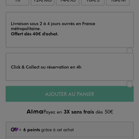
Livraison
Livraison sous 2 à 4 jours ouvrés en France
métropolitaine.
Offert dès 40€ d'achat.
Sélectionner l’option de livraison
Click & Collect ou réservation en 4h
Sélectionner l’option de livraiso
AJOUTER AU PANIER
Payez en
3X sans frais
dès 50€
+
6 points
grâce à cet achat