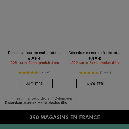
Débardeur court en maille côtelée fille
Débardeur en maille côtelée extensible à basque fille
6,99 €
9,99 €
-50% sur le 2ème produit d'été
-50% sur le 2ème produit d'été
5/5 de moyenne
4.5/5 de moyenne
(16 avis)
(10 avis)
AU PANIER
AU PANIER
AJOUTER
AJOUTER
Tee-shirts, Débardeurs
Débardeurs
Accueil
Fille
Vêtements
Débardeur court en maille côtelée fille
390 MAGASINS EN FRANCE