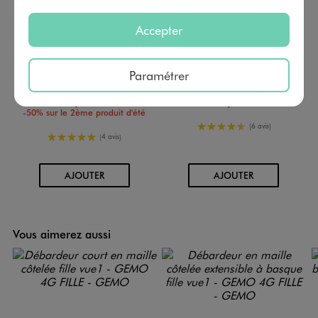
Accepter
Paramétrer
Tee-shirt manches longues à col Claudine fleuri fille
Sweat large resserré dans le bas fille
6,99 €
12,99 €
-50% sur le 2ème produit d'été
4.5/5 de moyenne
(6 avis)
5/5 de moyenne
(4 avis)
AU PANIER
AU PANIER
AJOUTER
AJOUTER
Vous aimerez aussi