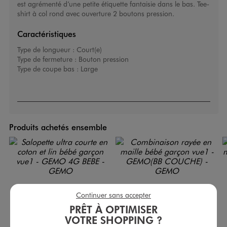
est agrémenté d’une petite étiquette fantaisie dans le bas. Tee-
shirt à col rond avec ouverture 2 boutons pression.
Caractéristiques
Type de longueur :
Court(e)
Type de fermeture :
Bouton pression
Type de coupe bas :
Large
Produits achetés ensemble
Continuer sans accepter
PRÊT À OPTIMISER
VOTRE SHOPPING ?