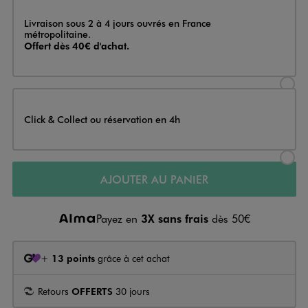
Livraison
Livraison sous 2 à 4 jours ouvrés en France
métropolitaine.
Offert dès 40€ d'achat.
Sélectionner l’option de livraison
Click & Collect ou réservation en 4h
Sélectionner l’option de livraiso
AJOUTER AU PANIER
Payez en
3X sans frais
dès 50€
+
13 points
grâce à cet achat
Retours
OFFERTS
30 jours