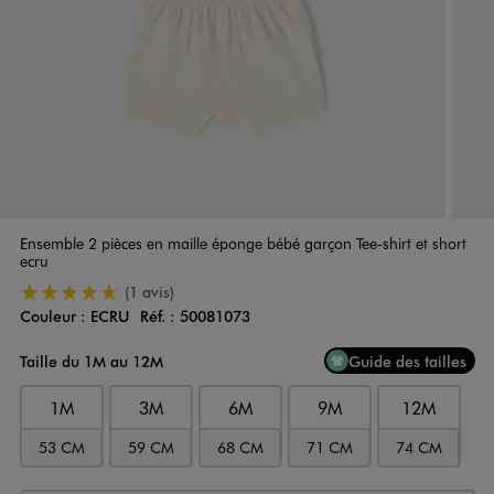
Ensemble 2 pièces en maille éponge bébé garçon Tee-shirt et short
ecru
5/5 de moyenne
(1 avis)
Couleur :
ECRU
Réf. :
50081073
Couleur
Choisissez votre Couleur
Taille du 1M au 12M
Guide des tailles
1M
3M
6M
9M
12M
53 CM
59 CM
68 CM
71 CM
74 CM