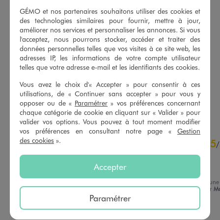
GÉMO et nos partenaires souhaitons utiliser des cookies et
des technologies similaires pour fournir, mettre à jour,
améliorer nos services et personnaliser les annonces. Si vous
l'acceptez, nous pourrons stocker, accéder et traiter des
données personnelles telles que vos visites à ce site web, les
Salopette ultra courte en coton et lin bébé garçon
Combinaison rayée en maille bébé garçon
adresses IP, les informations de votre compte utilisateur
12,99 €
12,99 €
telles que votre adresse e-mail et les identifiants des cookies.
-50% sur le 2ème produit d'été
-50% sur le 2ème produit d'été
Vous avez le choix d'« Accepter » pour consentir à ces
4.5/5 de moyenne
5/5 de moyenne
(5 avis)
(5 avis)
utilisations, de « Continuer sans accepter » pour vous y
opposer ou de «
Paramétrer
» vos préférences concernant
AU PANIER
AU PANIER
AJOUTER
AJOUTER
chaque catégorie de cookie en cliquant sur « Valider » pour
valider vos options. Vous pouvez à tout moment modifier
vos préférences en consultant notre page «
Gestion
5
des cookies
».
5
/
5
/
Avis vérifié et récompensé
Accepter
Parfait
Avis du
15/07/2026
, suite à une
expérience du
02/07/2026
par
Ma
Basé sur
1
avis soumis à un
M.
Paramétrer
contrôle
Voir tous les avis sur ce site
Utile
(0)
Signaler