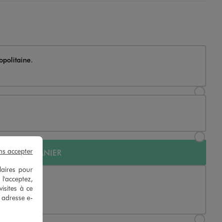
opolitaine.
Sélectionner l’option de livraison Achat et livraison
Sélectionner l’option de livraison Achat et retrait en magasin
ns accepter
UTER AU PANIER
laires pour
 l'acceptez,
opolitaine.
isites à ce
e adresse e-
Sélectionner l’option de livraison « Livraison »