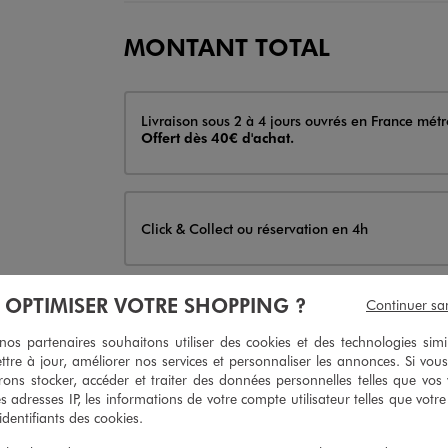
MONTANT TOTAL
Livraison
Livraison sous 2 à 4 jours ouvrés en France métr
Offert dès 40€ d'achat.
Click & Collect ou réservation en 4h
À OPTIMISER VOTRE SHOPPING ?
Continuer sa
AJO
s partenaires souhaitons utiliser des cookies et des technologies simi
Livraison
ttre à jour, améliorer nos services et personnaliser les annonces. Si vous
Livraison sous 2 à 4 jours ouvrés en France métr
Offert dès 40€ d'achat.
ons stocker, accéder et traiter des données personnelles telles que vos v
es adresses IP, les informations de votre compte utilisateur telles que votr
Indisponible
 identifiants des cookies.