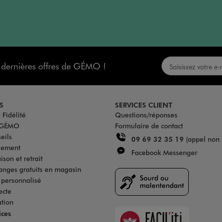
s dernières offres de GÉMO !
S
SERVICES CLIENT
Fidélité
Questions/réponses
u GÉMO
Formulaire de contact
eils
09 69 32 35 19
(appel non 
iement
Facebook Messenger
son et retrait
anges gratuits en magasin
s personnalisé
ecte
ation
Faciliti
ices