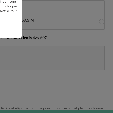
tinuer sans
ant chaque
uvez à tout
Sélectionner l’option de livraison « Retrait en magasin »
SIR UN MAGASIN
z en
3X sans frais
dès 50€
légère et élégante, parfaite pour un look estival et plein de charme.