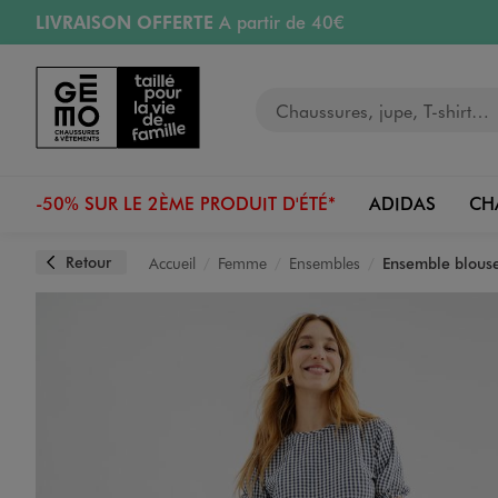
LIVRAISON OFFERTE
A partir de 40€
Aller au contenu principal
Aller à la navigation
RETRAIT ET LIVRAISON OFFERTE
en magasin
Votre recherche
RÉSERVATION GRATUITE
4h en magasin
Retours OFFERTS
pendant 30 jours
-50% SUR LE 2ÈME PRODUIT D'ÉTÉ*
ADIDAS
CH
Retour
Accueil
Femme
Ensembles
Ensemble blouse