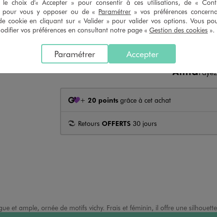
le choix d'« Accepter » pour consentir à ces utilisations, de « Con
» pour vous y opposer ou de «
Paramétrer
» vos préférences concern
Click & Collect ou réservation en 4h
de cookie en cliquant sur « Valider » pour valider vos options. Vous po
ifier vos préférences en consultant notre page «
Gestion des cookies
».
CHOI
Paramétrer
Accepter
Paye
+
20 points
grâce à cet achat
Retours
OFFERTS
30 jours
t ample, ornée de motifs vichy. Frais et féminin, il offre une silhouette 