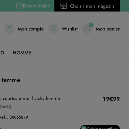
Besoin d'aide
Choisir mon magasin
0
Mon compte
Wishlist
Mon panier
DO
HOMME
ur femme
 courtes à motif vichy femme
19€99
nne
0 avis)
Réf. :
50065879
4
Guide des tailles