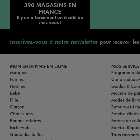
390 MAGASINS EN
FRANCE
Il y en a forcément un à côté de
chez vous !
Inscrivez-vous à notre newsletter
pour recevoir le
MON SHOPPING EN LIGNE
NOS SERVICE
Marques
Programme de 
Femme
Carte cadea
Homme
Guides & Cons
Bébé
Moyens de pa
Fille
Modes de livrai
Garçon
Retours et éch
Chaussures
Service client
Bonnes Affaires
Bornes de coll
Exclu web
Service Répar
Guide des tailles
Tous nos serv