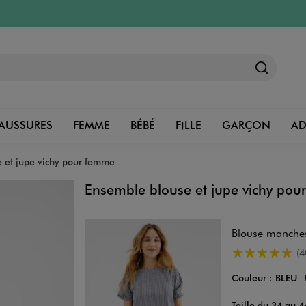
AUSSURES
FEMME
BÉBÉ
FILLE
GARÇON
A
 et jupe vichy pour femme
Ensemble blouse et jupe vichy po
Blouse manches
4.5/5 de moye
(4
Couleur :
BLEU
Taille du 34 au 4