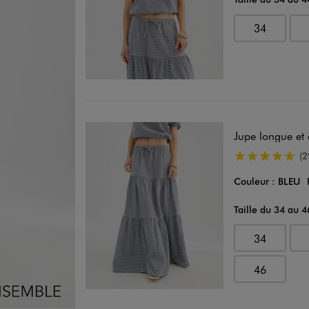
34
Jupe longue et
4.5/5 de moye
(2
Couleur :
BLEU
Taille du 34 au 4
34
46