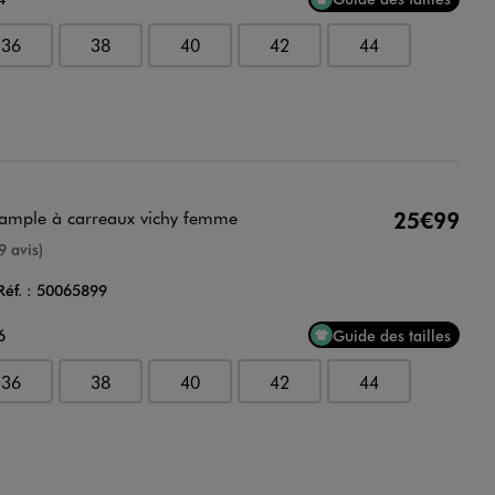
36
38
40
42
44
 ample à carreaux vichy femme
25€99
nne
9 avis)
Réf. :
50065899
6
Guide des tailles
36
38
40
42
44