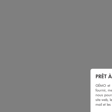
PRÊT 
GÉMO et no
fournir, me
nous pourr
site web, l
mail et les