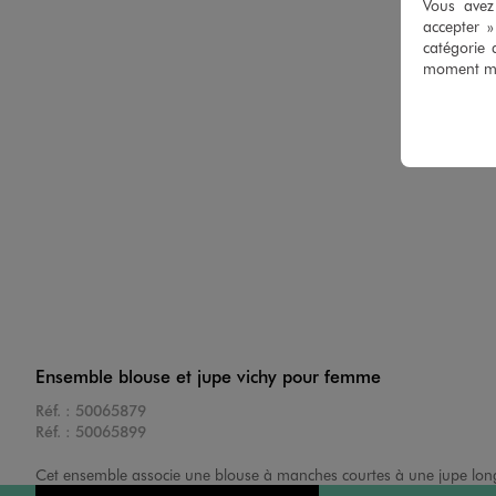
Vous avez 
accepter 
catégorie 
moment mod
Ensemble blouse et jupe vichy pour femme
Réf. :
50065879
Réf. :
50065899
Cet ensemble associe une blouse à manches courtes à une jupe longue e