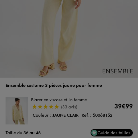
Ensemble costume 3 pièces jaune pour femme
Blazer en viscose et lin femme
39€99
4.5/5 de moyenne
(33 avis)
Couleur :
JAUNE CLAIR
Réf. :
50068152
Taille du 36 au 46
Guide des tailles