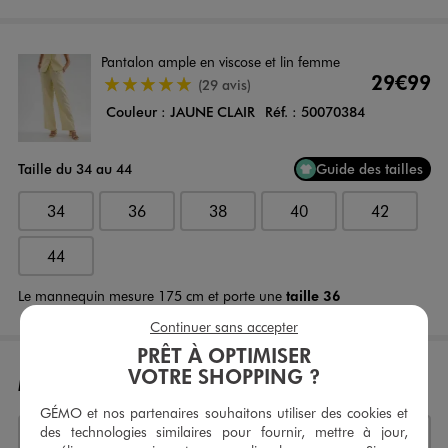
Pantalon ample en viscose et lin femme
29€99
4.5/5 de moyenne
(29 avis)
Couleur :
JAUNE CLAIR
Réf. :
50070384
Taille du 34 au 44
Guide des tailles
34
36
38
40
42
44
Le mannequin mesure 175 cm et porte une
taille 36
Continuer sans accepter
PRÊT À OPTIMISER
VOTRE SHOPPING ?
MONTANT TOTAL
GÉMO et nos partenaires souhaitons utiliser des cookies et
des technologies similaires pour fournir, mettre à jour,
Livraison