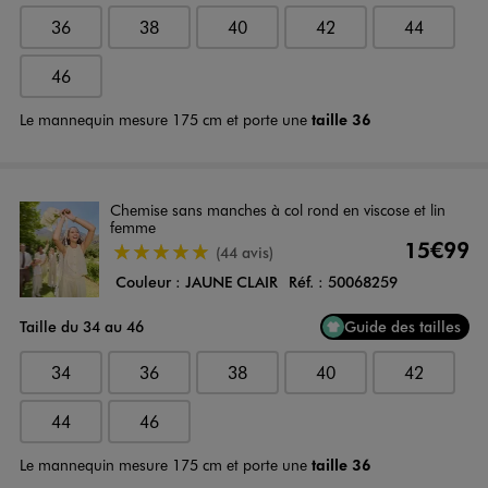
36
38
40
42
44
46
Le mannequin mesure 175 cm et porte une
taille 36
Chemise sans manches à col rond en viscose et lin
femme
15€99
4.5/5 de moyenne
(44 avis)
Couleur :
JAUNE CLAIR
Réf. :
50068259
Taille du 34 au 46
Guide des tailles
34
36
38
40
42
44
46
Le mannequin mesure 175 cm et porte une
taille 36