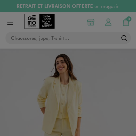
RETRAIT ET LIVRAISON OFFERTE
en magasin
Aller au contenu principal
Aller à la navigation
RÉSERVATION GRATUITE
4h en magasin
Retours OFFERTS
pendant 30 jours
0
Choisir mon magasin
Mon compte
Mon pa
LIVRAISON OFFERTE
A partir de 40€
Afficher le menu
Chaussures, jupe, T-shirt…