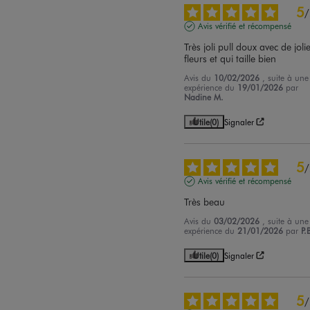
5
/
Avis vérifié et récompensé
Très joli pull doux avec de jolie
fleurs et qui taille bien
Avis du
10/02/2026
, suite à une
expérience du
19/01/2026
par
Nadine M.
Utile
(0)
Signaler
5
/
Avis vérifié et récompensé
Très beau
Avis du
03/02/2026
, suite à une
expérience du
21/01/2026
par
P.
Utile
(0)
Signaler
5
/