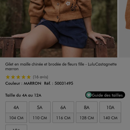
Gilet en maille chinée et brodée de fleurs fille - LuluCastagnette
marron
5/5 de moyenne
(16 avis)
Couleur :
MARRON
Réf. :
50031495
Couleur
Choisissez votre Couleur
Taille du 4A au 12A
Guide des tailles
4A
5A
6A
8A
10A
104 CM
110 CM
116 CM
128 CM
140 CM