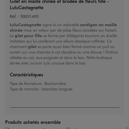
Gilet en maille chinée et brodée de fleurs fille -
LuluCastagnette
Réf. :
50031495
LuluCastagnette
signe ici un adorable
cardigan en maille
chinée
mise en valeur par de jolies fleurs brodées sur l'avant.
Le
gilet pour fille
se ferme par d'élégants boutons en écaille
imitation qui lui confèrent une allure classique raffinée. Ce
charmant
gilet
se porte aussi bien fermé comme un pull ou
ouvert sur une chemise à col claudine ou une blouse ! Finition
côtelée au col, aux poignets et dans le bas. Petite breloque
dorée avec ourson Lulu cousue dans le bas.
Caractéristiques
Type de fermeture :
Boutonnière
Type de manche :
Manches longues
Produits achetés ensemble