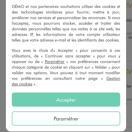
5
5
/
5
/
GÉMO et nos partenaires souhaitons utiliser des cookies et
Avis vérifié et récompensé
des technologies similaires pour fournir, mettre à jour,
améliorer nos services et personnaliser les annonces. Si vous
Très beau gilet, acheté remisé,
l'acceptez, nous pourrons stocker, accéder et traiter des
ma fille en est ravie !
données personnelles telles que vos visites à ce site web, les
Avis du
16/04/2026
, suite à une
adresses IP, les informations de votre compte utilisateur
Basé sur
16
avis soumis à un
expérience du
30/03/2026
par
Je
contrôle
telles que votre adresse e-mail et les identifiants des cookies.
D.
Voir tous les avis sur ce site
Vous avez le choix d'« Accepter » pour consentir à ces
Utile
(0)
Signaler
utilisations, de « Continuer sans accepter » pour vous y
5
étoiles
16
opposer ou de «
Paramétrer
» vos préférences concernant
4
étoiles
0
chaque catégorie de cookie en cliquant sur « Valider » pour
3
étoiles
0
5
/
valider vos options. Vous pouvez à tout moment modifier
2
étoiles
0
Avis vérifié et récompensé
vos préférences en consultant notre page «
Gestion
1
étoile
0
des cookies
».
Super affaire, surtout avec les 
soldes!
Trier les avis
Accepter
Avis du
10/02/2026
, suite à une
expérience du
28/01/2026
par
Lucette B.
Paramétrer
Utile
(0)
Signaler