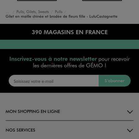
Pulls, Gilets, Sweats
Pulls
Accueil
Fille
Vêtements
Gilet en maille chinée et brodée de fleurs fille - LuluCastagnette
390 MAGASINS EN FRANCE
Inscrivez-vous à notre newsletter
pour recevoir
les dernières offres de GÉMO !
S’abonner
MON SHOPPING EN LIGNE
NOS SERVICES