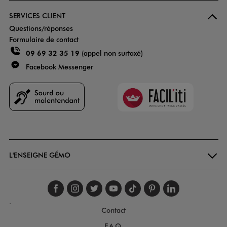
SERVICES CLIENT
Questions/réponses
Formulaire de contact
09 69 32 35 19
(appel non surtaxé)
Facebook Messenger
Faciliti
Goodays
L'ENSEIGNE GÉMO
Suivez-nous sur faceboo
Suivez-nous sur inst
Suivez-nous sur twi
Suivez-nous sur
Suivez-nous s
Suivez-nou
Suivez-
.
Contact
F.A.Q.