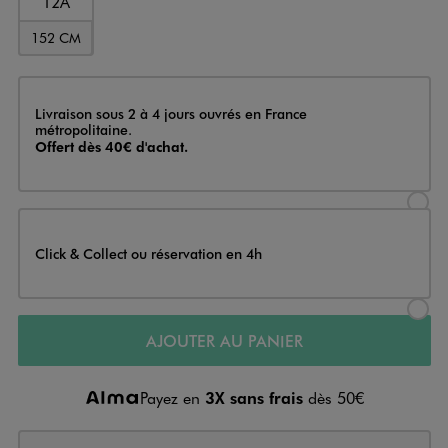
12A
152 CM
Livraison
Livraison sous 2 à 4 jours ouvrés en France
métropolitaine.
Offert dès 40€ d'achat.
Sélectionner l’option de livraison
Click & Collect ou réservation en 4h
Sélectionner l’option de livraiso
AJOUTER AU PANIER
Payez en
3X sans frais
dès 50€