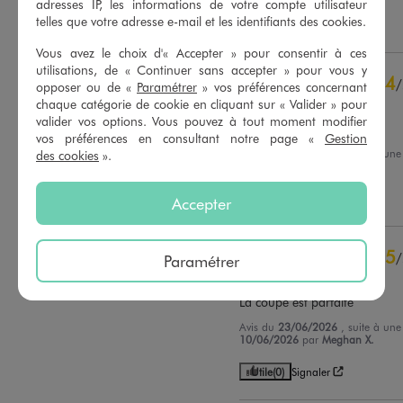
adresses IP, les informations de votre compte utilisateur
contrôle
telles que votre adresse e-mail et les identifiants des cookies.
Utile
(0)
Signaler
Voir tous les avis sur ce site
Vous avez le choix d'« Accepter » pour consentir à ces
5
étoiles
35
utilisations, de « Continuer sans accepter » pour vous y
4
/
4
étoiles
8
opposer ou de «
Paramétrer
» vos préférences concernant
Avis vérifié et récompensé
chaque catégorie de cookie en cliquant sur « Valider » pour
3
étoiles
1
valider vos options. Vous pouvez à tout moment modifier
2
étoiles
0
Très bien coupé
vos préférences en consultant notre page «
Gestion
1
étoile
0
Avis du
14/07/2026
, suite à un
des cookies
».
01/07/2026
par
Claudine D.
Trier les avis
Utile
(0)
Signaler
Accepter
5
/
Paramétrer
Avis vérifié et récompensé
La coupe est parfaite
Avis du
23/06/2026
, suite à un
10/06/2026
par
Meghan X.
Utile
(0)
Signaler