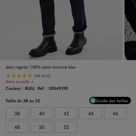
Jean regular 100% coton homme bleu
5/5 de moyenne
(44 avis)
Existe en taille +
Couleur :
BLEU
Réf. :
50049390
Couleur
Choisissez votre Couleur
Taille du 38 au 52
Guide des tailles
38
40
42
44
46
48
50
52