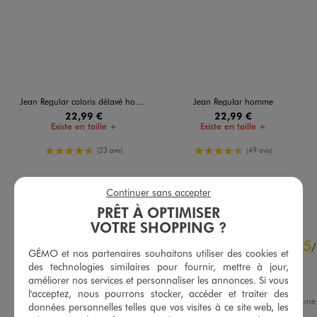
Jean Regular coloris délavé homme
Jean Regular homme
22,99 €
22,99 €
Existe en taille +
Existe en taille +
4.5/5 de moyenne
4.5/5 de moyenne
(23 avis)
(49 avis)
AU PANIER
AU PANIER
AJOUTER
AJOUTER
Continuer sans accepter
PRÊT À OPTIMISER
VOTRE SHOPPING ?
4.8
5
/
5
/
GÉMO et nos partenaires souhaitons utiliser des cookies et
Avis vérifié et récompensé
des technologies similaires pour fournir, mettre à jour,
améliorer nos services et personnaliser les annonces. Si vous
Très content de mon achat
l'acceptez, nous pourrons stocker, accéder et traiter des
Avis du
28/07/2026
, suite à un
données personnelles telles que vos visites à ce site web, les
07/07/2026
par
Anthony W.
Basé sur
44
avis soumis à un