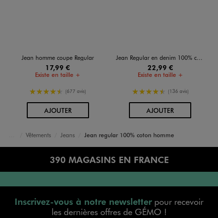
Jean homme coupe Regular
Jean Regular en denim 100% coton légèrement délavé homme
17,99 €
22,99 €
Existe en taille +
Existe en taille +
4.5/5 de moyenne
4.5/5 de moyenne
(677 avis)
(136 avis)
AU PANIER
AU PANIER
AJOUTER
AJOUTER
Vêtements
Jeans
Jean regular 100% coton homme
Accueil
Homme
390 MAGASINS EN FRANCE
Inscrivez-vous à notre newsletter
pour recevoir
les dernières offres de GÉMO !