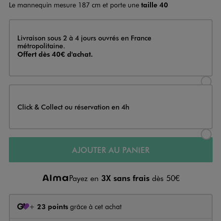
Le mannequin mesure 187 cm et porte une
taille 40
Livraison
Livraison sous 2 à 4 jours ouvrés en France
métropolitaine.
Offert dès 40€ d'achat.
Sélectionner l’option de livraison
Click & Collect ou réservation en 4h
Sélectionner l’option de livraiso
AJOUTER AU PANIER
Payez en
3X sans frais
dès 50€
+
23 points
grâce à cet achat