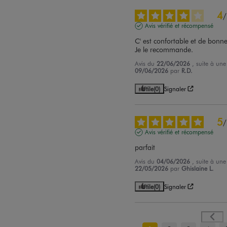
4
/
Avis vérifié et récompensé
C' est confortable et de bonne 
Je le recommande.
Avis du
22/06/2026
, suite à un
09/06/2026
par
R.D.
Utile
(0)
Signaler
5
/
Avis vérifié et récompensé
parfait
Avis du
04/06/2026
, suite à un
22/05/2026
par
Ghislaine L.
Utile
(0)
Signaler