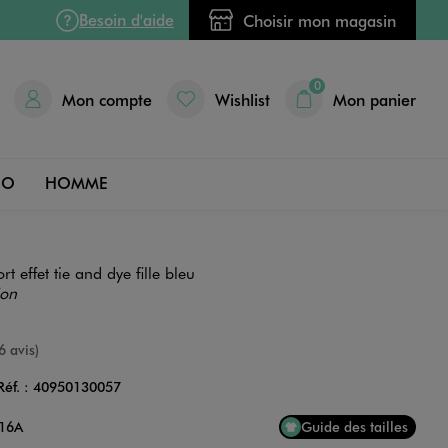
Besoin d'aide
Choisir mon magasin
0
Mon compte
Wishlist
Mon panier
DO
HOMME
t effet tie and dye fille bleu
ion
nne
6 avis)
Réf. :
40950130057
Couleur
 16A
Guide des tailles