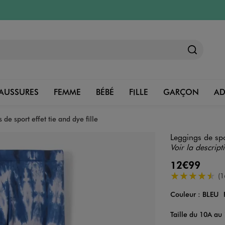
AUSSURES
FEMME
BÉBÉ
FILLE
GARÇON
A
 de sport effet tie and dye fille
Leggings de spor
Voir la descript
12€99
4.5/5 de moye
(1
Couleur :
BLEU
Couleur
Choisissez votre 
Taille du 10A au