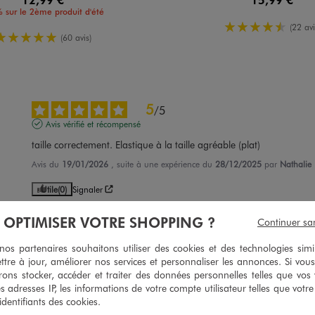
 sur le 2ème produit d'été
4.5/5 de m
(22 avi
5/5 de moyenne
(60 avis)
5
/
5
Avis vérifié et récompensé
taille correctement. Elastique à la taille agréable (plat)
Avis du
19/01/2026
, suite à une expérience du
28/12/2025
par
Nathalie 
Utile
(0)
Signaler
À OPTIMISER VOTRE SHOPPING ?
Continuer sa
5
/
5
s partenaires souhaitons utiliser des cookies et des technologies simi
Avis vérifié et récompensé
ttre à jour, améliorer nos services et personnaliser les annonces. Si vous
Bon produit
ons stocker, accéder et traiter des données personnelles telles que vos v
es adresses IP, les informations de votre compte utilisateur telles que votr
Avis du
27/09/2025
, suite à une expérience du
10/09/2025
par
Sylvie M.
 identifiants des cookies.