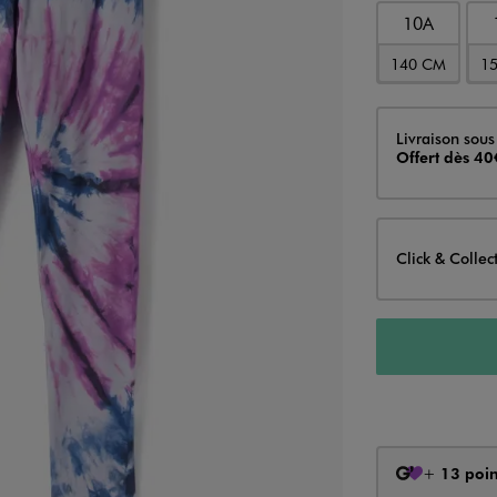
10A
140 CM
1
Livraison
Livraison sous
Offert dès 40
Click & Collec
+
13 poin