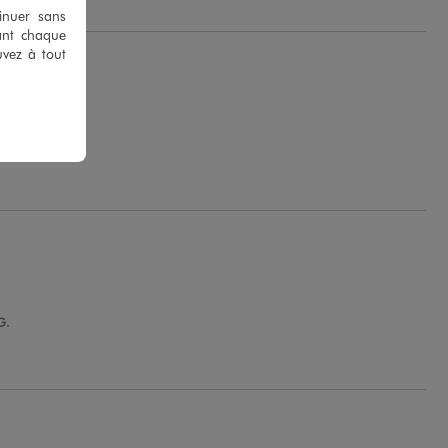
tinuer sans
ant chaque
uvez à tout
.
G.