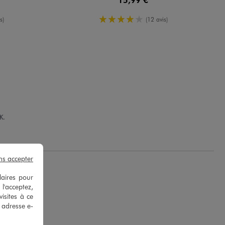
oyenne
4/5 de moyenne
s)
(12 avis)
K.
ns accepter
laires pour
 l'acceptez,
isites à ce
e adresse e-