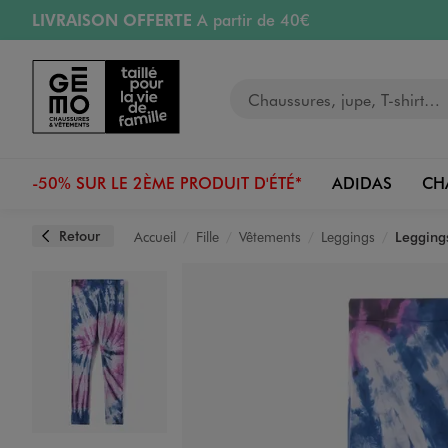
LIVRAISON OFFERTE
A partir de 40€
Aller au contenu principal
Aller à la navigation
RETRAIT ET LIVRAISON OFFERTE
en magasin
Votre recherche
RÉSERVATION GRATUITE
4h en magasin
Retours OFFERTS
pendant 30 jours
-50% SUR LE 2ÈME PRODUIT D'ÉTÉ*
ADIDAS
CH
Retour
Accueil
Fille
Vêtements
Leggings
Leggings
Image 1 sur 3