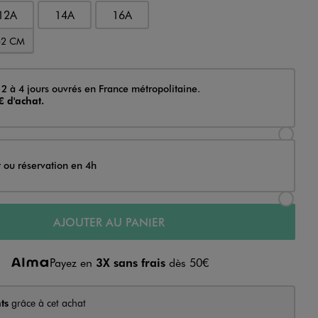
12A
14A
16A
52 CM
 2 à 4 jours ouvrés en France métropolitaine.
€ d'achat.
Sélectionner l’option de livraison Achat et li
t ou réservation en 4h
Sélectionner l’option de livraison Achat et r
AJOUTER AU PANIER
Payez en
3X sans frais
dès 50€
ts
grâce à cet achat