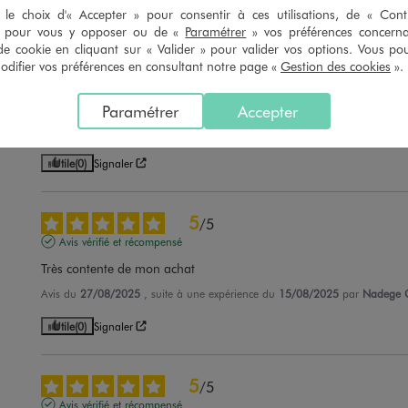
Utile
(0)
Signaler
le choix d'« Accepter » pour consentir à ces utilisations, de « Con
» pour vous y opposer ou de «
Paramétrer
» vos préférences concern
de cookie en cliquant sur « Valider » pour valider vos options. Vous po
5
/
5
ifier vos préférences en consultant notre page «
Gestion des cookies
».
Avis vérifié et récompensé
Ma fille l adore
Paramétrer
Accepter
Avis du
23/09/2025
, suite à une expérience du
30/08/2025
par
Oceane P
Utile
(0)
Signaler
5
/
5
Avis vérifié et récompensé
Très contente de mon achat
Avis du
27/08/2025
, suite à une expérience du
15/08/2025
par
Nadege 
Utile
(0)
Signaler
5
/
5
Avis vérifié et récompensé