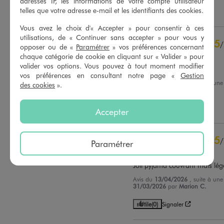
adresses IP, les informations de votre compte utilisateur
contrôle
telles que votre adresse e-mail et les identifiants des cookies.
Utile
(0)
Signaler
Voir tous les avis sur ce site
Vous avez le choix d'« Accepter » pour consentir à ces
5
étoiles
36
utilisations, de « Continuer sans accepter » pour vous y
5
/
4
étoiles
8
opposer ou de «
Paramétrer
» vos préférences concernant
Avis vérifié et récompensé
3
étoiles
0
chaque catégorie de cookie en cliquant sur « Valider » pour
valider vos options. Vous pouvez à tout moment modifier
2
étoiles
0
Top
vos préférences en consultant notre page «
Gestion
1
étoile
0
Avis du
21/04/2026
, suite à un
des cookies
».
08/04/2026
par
A.G.
Trier les avis
Utile
(0)
Signaler
Accepter
5
/
Paramétrer
Avis vérifié et récompensé
Joli pyjama couvrant mais lég
Avis du
13/04/2026
, suite à un
31/03/2026
par
Marion C.
Utile
(0)
Signaler