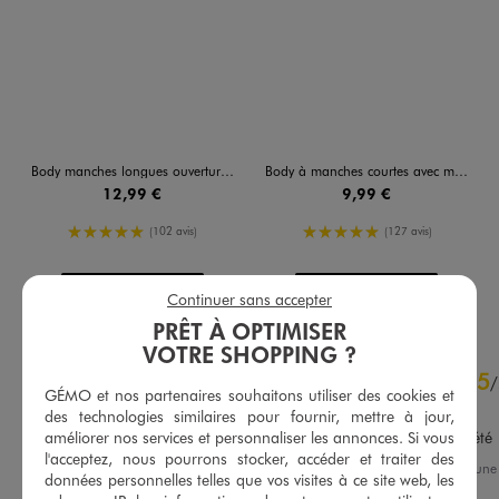
Body manches longues ouverture devant en coton bébé (lot de 3)
Body à manches courtes avec message pailleté bébé fille (lot de 3)
12,99 €
9,99 €
5/5 de moyenne
5/5 de moyenne
(102 avis)
(127 avis)
AU PANIER
AU PANIER
AJOUTER
AJOUTER
Continuer sans accepter
PRÊT À OPTIMISER
VOTRE SHOPPING ?
4.8
5
/
5
/
GÉMO et nos partenaires souhaitons utiliser des cookies et
Avis vérifié et récompensé
des technologies similaires pour fournir, mettre à jour,
améliorer nos services et personnaliser les annonces. Si vous
Parfait pour la saison de l’été
l'acceptez, nous pourrons stocker, accéder et traiter des
Avis du
30/06/2026
, suite à un
données personnelles telles que vos visites à ce site web, les
17/06/2026
par
Oceane P.
Basé sur
44
avis soumis à un