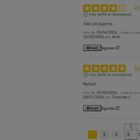
4
/
Avis vérifié et récompensé
Très joli pyjama
Avis du
09/04/2026
, suite à un
25/03/2026
par
M.M.
Utile
(0)
Signaler
5
/
Avis vérifié et récompensé
Parfait!
Avis du
09/04/2026
, suite à un
08/01/2026
par
Charlotte L.
Utile
(0)
Signaler
1
2
3
4