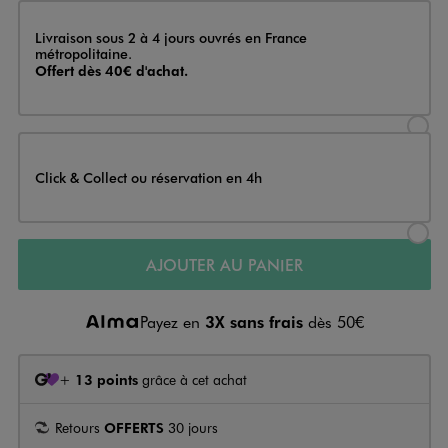
Livraison
Livraison sous 2 à 4 jours ouvrés en France
métropolitaine.
Offert dès 40€ d'achat.
Sélectionner l’option de livraison
Click & Collect ou réservation en 4h
Sélectionner l’option de livraiso
AJOUTER AU PANIER
Payez en
3X sans frais
dès 50€
+
13 points
grâce à cet achat
Retours
OFFERTS
30 jours