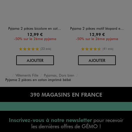
Pyjama 2 pièces bicolore en coton bébé fille
Pyjama 2 pièces motif léopard et pois pailletés bébé
12,99 €
12,99 €
-50% sur le 2ème pyjama
-50% sur le 2ème pyjama
5/5 de moyenne
4.5/5 de moyenne
(33 avis)
(41 avis)
AU PANIER
AU PANIER
AJOUTER
AJOUTER
Vêtements Fille
Pyjamas, Dors bien
Accueil
Bébé
Pyjama 2 pièces en coton imprimé bébé
390 MAGASINS EN FRANCE
Inscrivez-vous à notre newsletter
pour recevoir
les dernières offres de GÉMO !