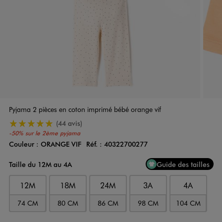
Pyjama 2 pièces en coton imprimé bébé orange vif
5/5 de moyenne
(44 avis)
-50% sur le 2ème pyjama
Couleur :
ORANGE VIF
Réf. :
40322700277
Couleur
Choisissez votre Couleur
Taille du 12M au 4A
Guide des tailles
12M
18M
24M
3A
4A
74 CM
80 CM
86 CM
98 CM
104 CM