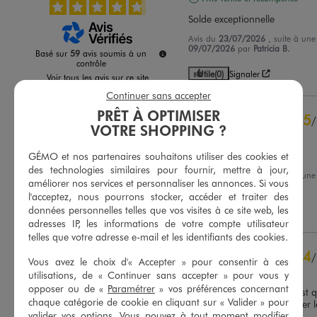
Solde exceptionnelle
Avis du
23/07/2026
, suite à un
09/07/2026
par
Patricia B.
Basé sur
59
avis soumis à un
contrôle
Utile
(0)
Signaler
Voir tous les avis sur ce site
Continuer sans accepter
5
étoiles
45
PRÊT À OPTIMISER
5
/
4
étoiles
13
VOTRE SHOPPING ?
Avis vérifié et récompensé
3
étoiles
1
2
étoiles
0
super pas chère
GÉMO et nos partenaires souhaitons utiliser des cookies et
1
étoile
0
des technologies similaires pour fournir, mettre à jour,
Avis du
29/01/2026
, suite à un
améliorer nos services et personnaliser les annonces. Si vous
14/01/2026
par
Nicole F.
Trier les avis
l'acceptez, nous pourrons stocker, accéder et traiter des
données personnelles telles que vos visites à ce site web, les
Utile
(0)
Signaler
adresses IP, les informations de votre compte utilisateur
telles que votre adresse e-mail et les identifiants des cookies.
4
/
Vous avez le choix d'« Accepter » pour consentir à ces
Avis vérifié et récompensé
utilisations, de « Continuer sans accepter » pour vous y
opposer ou de «
Paramétrer
» vos préférences concernant
Oui mais le seul bémol c’est qu
chaque catégorie de cookie en cliquant sur « Valider » pour
cintre à pince qui a marquer 
valider vos options. Vous pouvez à tout moment modifier
velours