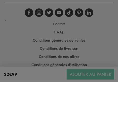
Suivez-nous sur faceboo
Suivez-nous sur inst
Suivez-nous sur twi
Suivez-nous sur
Suivez-nous s
Suivez-nou
Suivez-
.
Contact
F.A.Q.
Conditions générales de ventes
Conditions de livraison
Conditions de nos offres
Conditions générales d'utilisation
Politique de protection des données
22€99
AJOUTER AU PANIER
Gestion des cookies
Informations légales
Plan du site
Accessibilité : moyennement conforme