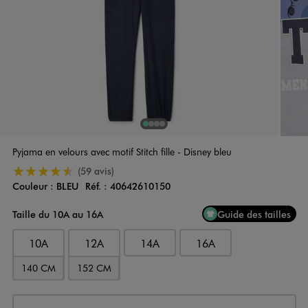
1
Sur 4
2
Sur 4
3
Sur 4
4
Sur 4
Pyjama en velours avec motif Stitch fille - Disney bleu
4.5/5 de moyenne
(59 avis)
Couleur :
BLEU
Réf. :
40642610150
Couleur
Choisissez votre Couleur
Taille du 10A au 16A
Guide des tailles
10A
12A
14A
16A
140 CM
152 CM