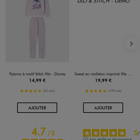
S
Pyjama à motif Stitch fille - Disney
Sweat en molleton imprimé fille - Stitch
14,99 €
19,99 €
5/5 de moyenne
5/5 de moyenne
(62 avis)
(100 avis)
AU PANIER
AU PANIER
AJOUTER
AJOUTER
4.7
5
/
5
/
Avis vérifié et récompensé