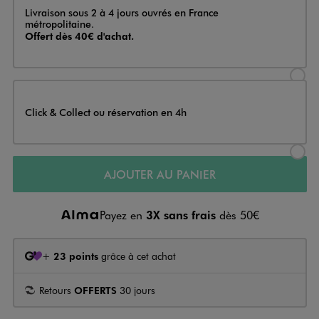
Livraison
Livraison sous 2 à 4 jours ouvrés en France
métropolitaine.
Offert dès 40€ d'achat.
Sélectionner l’option de livraison
Click & Collect ou réservation en 4h
Sélectionner l’option de livraiso
AJOUTER AU PANIER
Payez en
3X sans frais
dès 50€
+
23 points
grâce à cet achat
Retours
OFFERTS
30 jours