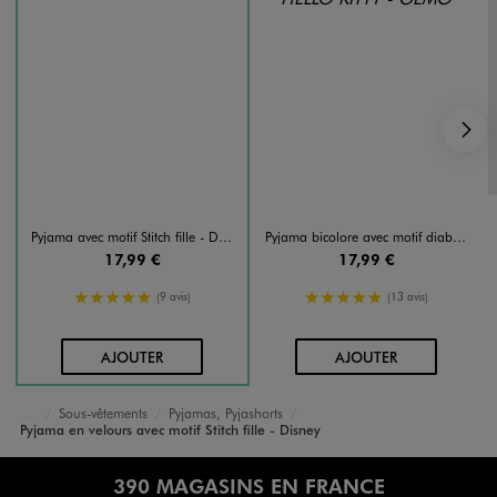
S
Pyjama avec motif Stitch fille - Disney
Pyjama bicolore avec motif diablotin fille - Hello Kitty and friends
17,99 €
17,99 €
5/5 de moyenne
5/5 de moyenne
(9 avis)
(13 avis)
AU PANIER
AU PANIER
AJOUTER
AJOUTER
Sous-vêtements
Pyjamas, Pyjashorts
Accueil
Fille
Pyjama en velours avec motif Stitch fille - Disney
390 MAGASINS EN FRANCE