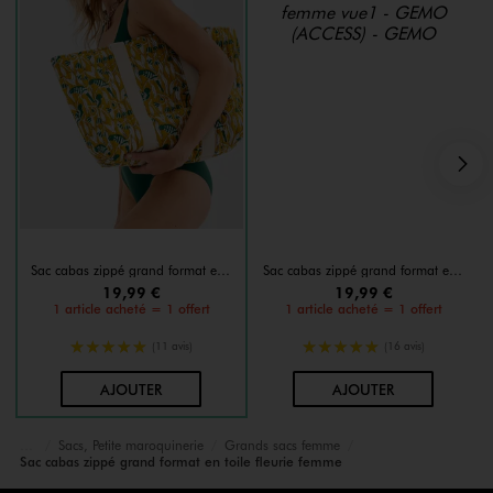
S
Sac cabas zippé grand format en toile fleurie femme
Sac cabas zippé grand format en toile fleurie femme
19,99 €
19,99 €
1 article acheté = 1 offert
1 article acheté = 1 offert
5/5 de moyenne
5/5 de moyenne
(11 avis)
(16 avis)
AU PANIER
AU PANIER
AJOUTER
AJOUTER
Sacs, Petite maroquinerie
Grands sacs femme
Accueil
Femme
Sacs et Accessoires
Sac cabas zippé grand format en toile fleurie femme