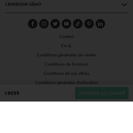
L'ENSEIGNE GÉMO
Suivez-nous sur faceboo
Suivez-nous sur inst
Suivez-nous sur twi
Suivez-nous sur
Suivez-nous s
Suivez-nou
Suivez-
.
Contact
F.A.Q.
Conditions générales de ventes
Conditions de livraison
Conditions de nos offres
Conditions générales d'utilisation
Politique de protection des données
19€99
AJOUTER AU PANIER
Gestion des cookies
Informations légales
Plan du site
Accessibilité : moyennement conforme