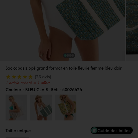
1
Sur 4
2
Sur 4
3
Sur 4
4
Sur 4
Sac cabas zippé grand format en toile fleurie femme bleu clair
5/5 de moyenne
(23 avis)
1 article acheté = 1 offert
Couleur :
BLEU CLAIR
Réf. :
50026626
Couleur
Choisissez votre Couleur
Taille unique
Guide des tailles