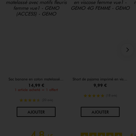
S
Sac banane en coton matelassé avec motifs fleuris femme
Short de pyjama imprimé en viscose femme
14,99 €
9,99 €
1 article acheté = 1 offert
5/5 de moyenne
(18 avis)
4.5/5 de moyenne
(20 avis)
AU PANIER
AU PANIER
AJOUTER
AJOUTER
4.8