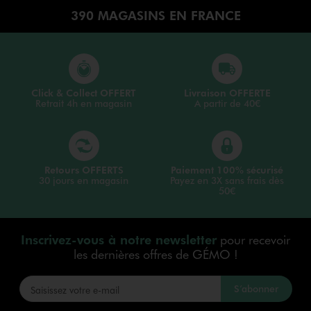
390 MAGASINS EN FRANCE
Click & Collect OFFERT
Livraison OFFERTE
Retrait 4h en magasin
A partir de 40€
Retours OFFERTS
Paiement 100% sécurisé
30 jours en magasin
Payez en 3X sans frais dès
50€
Inscrivez-vous à notre newsletter
pour recevoir
les dernières offres de GÉMO !
S’abonner