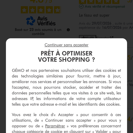
5
/
5
/
Avis vérifié et récompensé
Le tissu est super
Avis du
29/07/2026
, suite à une
expérience du
16/07/2026
par
An
Basé sur
23
avis soumis à un
contrôle
Utile
(0)
Signaler
Voir tous les avis sur ce site
Continuer sans accepter
5
étoiles
18
PRÊT À OPTIMISER
5
/
4
étoiles
5
VOTRE SHOPPING ?
Avis vérifié et récompensé
3
étoiles
0
GÉMO et nos partenaires souhaitons utiliser des cookies et
2
étoiles
0
Pratique et joli
des technologies similaires pour fournir, mettre à jour,
1
étoile
0
Avis du
21/07/2026
, suite à une
améliorer nos services et personnaliser les annonces. Si vous
expérience du
02/07/2026
par
Va
l'acceptez, nous pourrons stocker, accéder et traiter des
Trier les avis
F.
données personnelles telles que vos visites à ce site web, les
adresses IP, les informations de votre compte utilisateur
Utile
(0)
Signaler
telles que votre adresse e-mail et les identifiants des cookies.
Vous avez le choix d'« Accepter » pour consentir à ces
4
/
utilisations, de « Continuer sans accepter » pour vous y
Avis vérifié et récompensé
opposer ou de «
Paramétrer
» vos préférences concernant
chaque catégorie de cookie en cliquant sur « Valider » pour