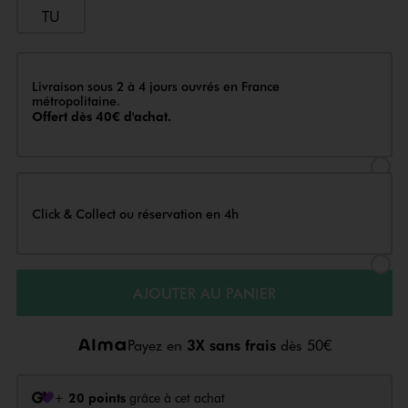
TU
Livraison
Livraison sous 2 à 4 jours ouvrés en France
métropolitaine.
Offert dès 40€ d'achat.
Sélectionner l’option de livraison
Click & Collect ou réservation en 4h
Sélectionner l’option de livraiso
AJOUTER AU PANIER
Payez en
3X sans frais
dès 50€
+
20 points
grâce à cet achat