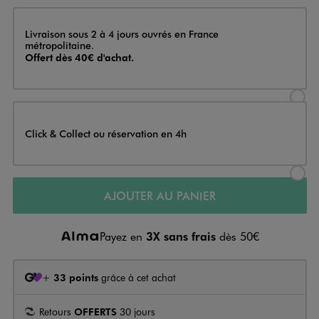
Livraison
Livraison sous 2 à 4 jours ouvrés en France
métropolitaine.
Offert dès 40€ d'achat.
Sélectionner l’option de livraison
Click & Collect ou réservation en 4h
Sélectionner l’option de livraiso
AJOUTER AU PANIER
Payez en
3X sans frais
dès 50€
+
33 points
grâce à cet achat
Retours
OFFERTS
30 jours