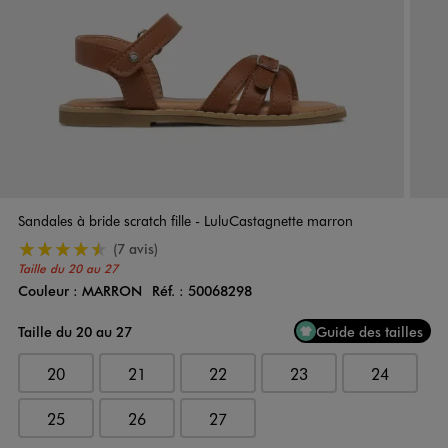
Sandales à bride scratch fille - LuluCastagnette marron
4.5/5 de moyenne
(7 avis)
Taille du 20 au 27
Couleur :
MARRON
Réf. :
50068298
Couleur
Choisissez votre Couleur
Taille du 20 au 27
Guide des tailles
20
21
22
23
24
25
26
27