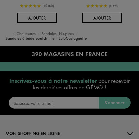
5/5 de moyenne
5/5 de moyenne
(10 avis)
(5 avis)
AU PANIER
AU PANIER
AJOUTER
AJOUTER
Chaussures
Sandales, Nu-pieds
Accueil
Fille
Sandales à bride scratch fille - LuluCastagnette
390 MAGASINS EN FRANCE
Inscrivez-vous à notre newsletter
pour recevoir
les dernières offres de GÉMO !
S’abonner
MON SHOPPING EN LIGNE