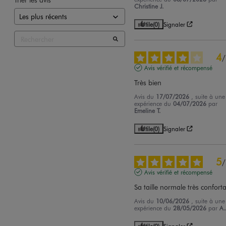
Christine J.
Utile
(0)
Signaler
4
/
Avis vérifié et récompensé
Très bien
Avis du
17/07/2026
, suite à une
expérience du
04/07/2026
par
Emeline T.
Utile
(0)
Signaler
5
/
Avis vérifié et récompensé
Sa taille normale très confort
Avis du
10/06/2026
, suite à une
expérience du
28/05/2026
par
A.