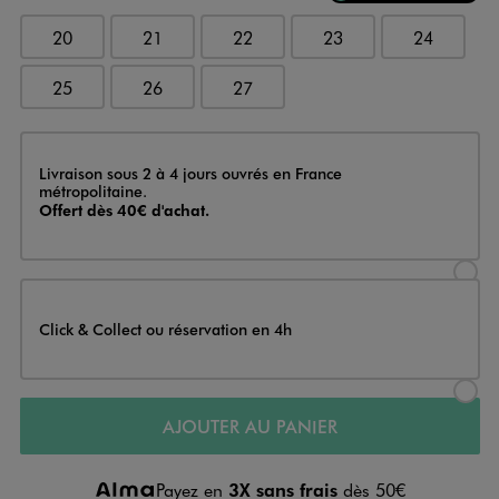
20
21
22
23
24
25
26
27
Livraison
Livraison sous 2 à 4 jours ouvrés en France
métropolitaine.
Offert dès 40€ d'achat.
Sélectionner l’option de livraison
Click & Collect ou réservation en 4h
Sélectionner l’option de livraiso
AJOUTER AU PANIER
Payez en
3X sans frais
dès 50€