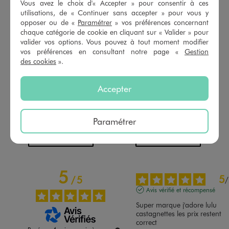
Vous avez le choix d'« Accepter » pour consentir à ces
utilisations, de « Continuer sans accepter » pour vous y
opposer ou de «
Paramétrer
» vos préférences concernant
chaque catégorie de cookie en cliquant sur « Valider » pour
valider vos options. Vous pouvez à tout moment modifier
vos préférences en consultant notre page «
Gestion
des cookies
».
Chouchous pour les cheveux cérémonie fille (lot de 2) - LuluCastagnette
Short en coton pinces avec taille ajustable fille
Accepter
3,99 €
9,99 €
-50% sur le 2ème produit d'été
5/5 de moyenne
(12 avis)
5/5 de moyenne
Paramétrer
(10 avis)
AU PANIER
AU PANIER
AJOUTER
AJOUTER
5
5
/
5
/
Avis vérifié et récompensé
Super marque j'adore lulu 
castagnettes les prix restent 
correct