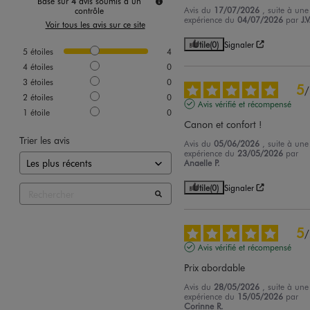
Basé sur
4
avis soumis à un
Avis du
17/07/2026
, suite à une
contrôle
expérience du
04/07/2026
par
J.V
Voir tous les avis sur ce site
Utile
(0)
Signaler
5
étoiles
4
4
étoiles
0
3
étoiles
0
5
/
2
étoiles
0
Avis vérifié et récompensé
1
étoile
0
Canon et confort !
Trier les avis
Avis du
05/06/2026
, suite à une
expérience du
23/05/2026
par
Anaelle P.
Utile
(0)
Signaler
5
/
Avis vérifié et récompensé
Prix abordable
Avis du
28/05/2026
, suite à une
expérience du
15/05/2026
par
Corinne R.