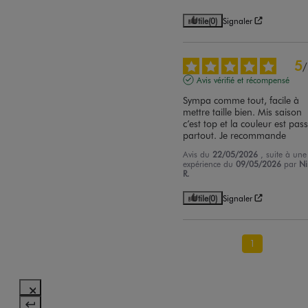
Utile
(0)
Signaler
5
/
Avis vérifié et récompensé
Sympa comme tout, facile à 
mettre taille bien. Mis saison 
c’est top et la couleur est pass
partout. Je recommande
Avis du
22/05/2026
, suite à une
expérience du
09/05/2026
par
N
R.
Utile
(0)
Signaler
1