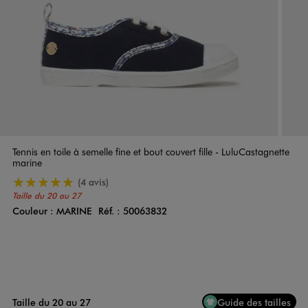
Tennis en toile à semelle fine et bout couvert fille - LuluCastagnette
marine
5/5 de moyenne
(4 avis)
Taille du 20 au 27
Couleur :
MARINE
Réf. :
50063832
Couleur
Choisissez votre Couleur
Taille du 20 au 27
Guide des tailles