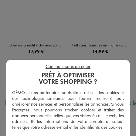
Chemise à motif vichy avec col victorien fille - LuluCastagnette
Pull sans manches en maille douillette extensible fille - LuluCastagnette
17,99 €
14,99 €
5/5 de moyenne
(3 avis)
Continuer sans accepter
PRÊT À OPTIMISER
AU PANIER
AU PANIER
AJOUTER
AJOUTER
VOTRE SHOPPING ?
GÉMO et nos partenaires souhaitons utiliser des cookies et
Produits achetés ensemble
des technologies similaires pour fournir, mettre à jour,
améliorer nos services et personnaliser les annonces. Si vous
l'acceptez, nous pourrons stocker, accéder et traiter des
données personnelles telles que vos visites à ce site web, les
adresses IP, les informations de votre compte utilisateur
telles que votre adresse e-mail et les identifiants des cookies.