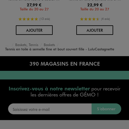
27,99 €
22,99 €
Taille du 20 au 27
Taille du 20 au 27
5/5 de moyenne
4.5/5 de moyenne
(13 avis)
(4 avis)
AU PANIER
AU PANIER
AJOUTER
AJOUTER
Baskets, Tennis
Baskets
Accueil
Fille
Chaussures
Tennis en toile à semelle fine et bout couvert fille - LuluCastagnette
390 MAGASINS EN FRANCE
Inscrivez-vous à notre newsletter
pour recevoir
les dernières offres de GÉMO !
S’abonner