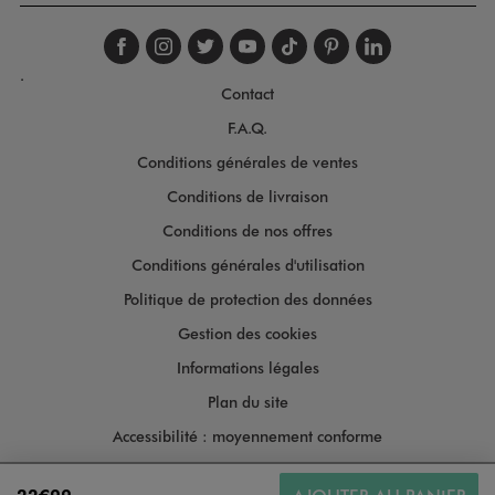
Suivez-nous sur faceboo
Suivez-nous sur inst
Suivez-nous sur twi
Suivez-nous sur
Suivez-nous s
Suivez-nou
Suivez-
.
Contact
F.A.Q.
Conditions générales de ventes
Conditions de livraison
Conditions de nos offres
Conditions générales d'utilisation
Politique de protection des données
Gestion des cookies
Informations légales
Plan du site
Accessibilité : moyennement conforme
Copyright © 2026