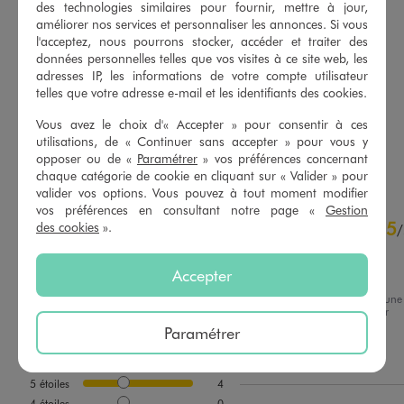
des technologies similaires pour fournir, mettre à jour,
améliorer nos services et personnaliser les annonces. Si vous
l'acceptez, nous pourrons stocker, accéder et traiter des
données personnelles telles que vos visites à ce site web, les
Robe chemise longue à manches courtes en maille fluide femme grande taille
Blouse à manches courtes avec volants sur le col femme
adresses IP, les informations de votre compte utilisateur
35,99 €
22,99 €
-50% sur le 2ème produit d'été
telles que votre adresse e-mail et les identifiants des cookies.
4.5/5 de moyenne
(14 avis)
5/5 de moyenne
(14 avis)
Vous avez le choix d'« Accepter » pour consentir à ces
utilisations, de « Continuer sans accepter » pour vous y
AU PANIER
AU PANIER
AJOUTER
AJOUTER
opposer ou de «
Paramétrer
» vos préférences concernant
chaque catégorie de cookie en cliquant sur « Valider » pour
valider vos options. Vous pouvez à tout moment modifier
vos préférences en consultant notre page «
Gestion
5
5
/
5
des cookies
».
/
Avis vérifié et récompensé
Accepter
Très agréable à porter
Avis du
06/08/2026
, suite à une
expérience du
24/07/2026
par
Basé sur
4
avis soumis à un
Isabelle B.
Paramétrer
contrôle
Voir tous les avis sur ce site
Utile
(0)
Signaler
5
étoiles
4
4
étoiles
0