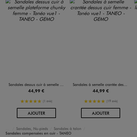
Sandales dessus cuir à semelle plateforme chunky femme - Tanéo
Sandales à semelle crantée dessus cuir femme - Tanéo
44,99 €
44,99 €
5/5 de moyenne
5/5 de moyenne
(1 avis)
(19 avis)
AU PANIER
AU PANIER
AJOUTER
AJOUTER
Sandales, Nu-pieds
Sandales à talon
Accueil
Femme
Chaussures
Sandales compensées en cuir - TANEO