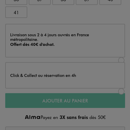
41
Livraison
Livraison sous 2 à 4 jours ouvrés en France
métropolitaine.
Offert dès 40€ d'achat.
Sélectionner l’option de livraison
Click & Collect ou réservation en 4h
Sélectionner l’option de livraiso
AJOUTER AU PANIER
Payez en
3X sans frais
dès 50€