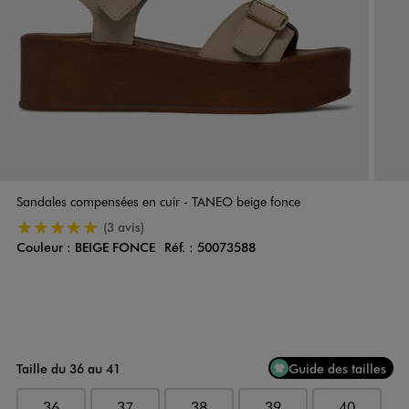
Sandales compensées en cuir - TANEO beige fonce
5/5 de moyenne
(3 avis)
Couleur :
BEIGE FONCE
Réf. :
50073588
Couleur
Choisissez votre Couleur
Taille du 36 au 41
Guide des tailles
36
37
38
39
40