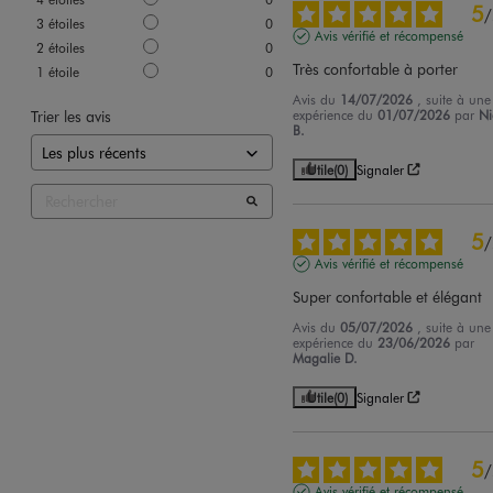
5
/
3
étoiles
0
Avis vérifié et récompensé
2
étoiles
0
Très confortable à porter
1
étoile
0
Avis du
14/07/2026
, suite à une
Trier les avis
expérience du
01/07/2026
par
Ni
B.
Utile
(0)
Signaler
5
/
Avis vérifié et récompensé
Super confortable et élégant
Avis du
05/07/2026
, suite à une
expérience du
23/06/2026
par
Magalie D.
Utile
(0)
Signaler
5
/
Avis vérifié et récompensé