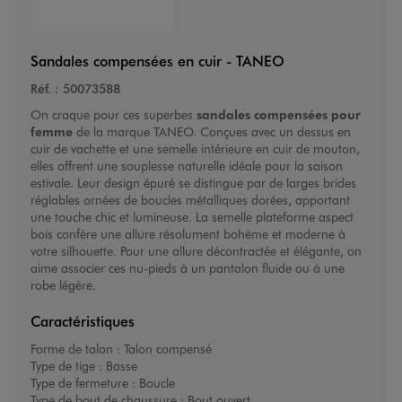
Sandales compensées en cuir - TANEO
Réf. :
50073588
On craque pour ces superbes
sandales compensées pour
femme
de la marque TANEO. Conçues avec un dessus en
cuir de vachette et une semelle intérieure en cuir de mouton,
elles offrent une souplesse naturelle idéale pour la saison
estivale. Leur design épuré se distingue par de larges brides
réglables ornées de boucles métalliques dorées, apportant
une touche chic et lumineuse. La semelle plateforme aspect
bois confère une allure résolument bohème et moderne à
votre silhouette. Pour une allure décontractée et élégante, on
aime associer ces nu-pieds à un
pantalon fluide
ou à une
robe légère.
Caractéristiques
Forme de talon :
Talon compensé
Type de tige :
Basse
Type de fermeture :
Boucle
Type de bout de chaussure :
Bout ouvert