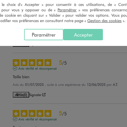
le choix d'« Accepter » pour consentir à ces utilisations, de « Con
» pour vous y opposer ou de «
Paramétrer
» vos préférences concern
5
/
5
de cookie en cliquant sur « Valider » pour valider vos options. Vous po
Avis vérifié et récompensé
ifier vos préférences en consultant notre page «
Gestion des cookies
».
Parfait taille très bien
Paramétrer
Accepter
Avis du
06/06/2026
, suite à une expérience du
19/05/2026
par
Melanie 
Utile
(0)
Signaler
5
/
5
Avis vérifié et récompensé
Taille bien
Avis du
01/07/2025
, suite à une expérience du
12/06/2025
par
A.T.
Utile
(0)
Signaler
5
/
5
Avis vérifié et récompensé