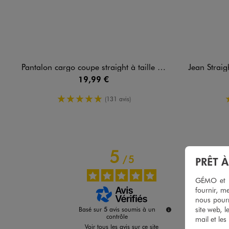
Pantalon cargo coupe straight à taille ajustable fille
Jean Straight 
19,99 €
5/5 de moyenne
(131 avis)
5
/
5
PRÊT 
GÉMO et no
fournir, me
nous pourr
site web, l
Basé sur
5
avis soumis à un
contrôle
mail et les
Voir tous les avis sur ce site