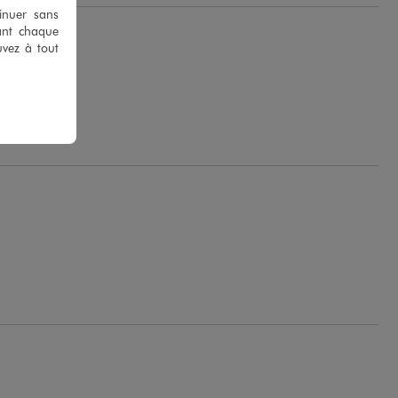
tinuer sans
ant chaque
uvez à tout
M.