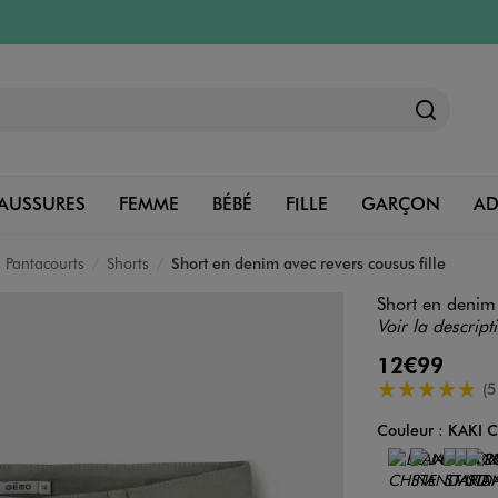
AUSSURES
FEMME
BÉBÉ
FILLE
GARÇON
A
 Pantacourts
Shorts
Short en denim avec revers cousus fille
Short en denim 
Voir la descript
12€99
5/5 de moyenn
(5
Couleur :
KAKI C
Couleur
Choisissez votre 