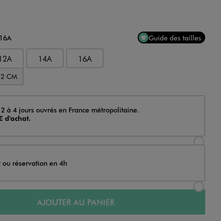
 16A
Guide des tailles
12A
14A
16A
52 CM
 2 à 4 jours ouvrés en France métropolitaine.
€ d'achat.
Sélectionner l’option de livraison Achat et li
t ou réservation en 4h
Sélectionner l’option de livraison Achat et r
AJOUTER AU PANIER