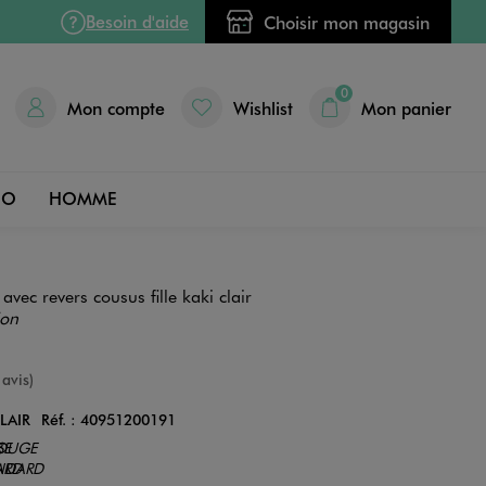
Besoin d'aide
Choisir mon magasin
0
Mon compte
Wishlist
Mon panier
DO
HOMME
avec revers cousus fille kaki clair
ion
e
 avis)
LAIR
Réf. :
40951200191
Couleur