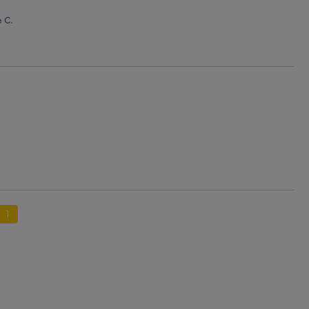
e C.
1