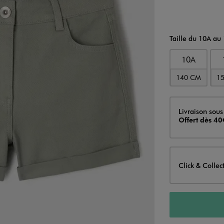
Taille du 10A au
10A
140 CM
1
Livraison
Livraison sous
Offert dès 40
Click & Collec