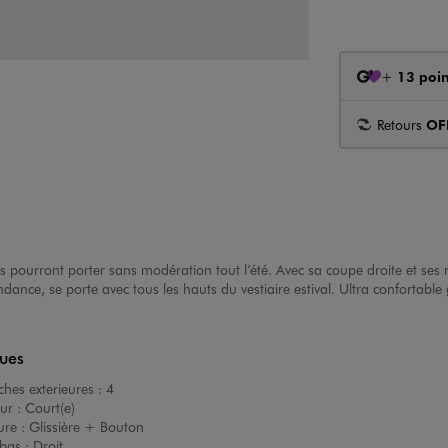
+
13 poin
Retours
OF
es pourront porter sans modération tout l’été. Avec sa coupe droite et ses 
ance, se porte avec tous les hauts du vestiaire estival. Ultra confortable g
ques
hes exterieures :
4
ur :
Court(e)
ure :
Glissière + Bouton
bas :
Droit