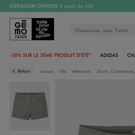
LIVRAISON OFFERTE
A partir de 40€
Aller au contenu principal
Aller à la navigation
RETRAIT ET LIVRAISON OFFERTE
en magasin
Votre recherche
RÉSERVATION GRATUITE
4h en magasin
Retours OFFERTS
pendant 30 jours
-50% SUR LE 2ÈME PRODUIT D'ÉTÉ*
ADIDAS
CH
Retour
Accueil
Fille
Vêtements
Shorts, Combishorts,
Image 1 sur 3