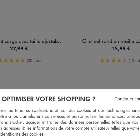
cargo avec taille ajustable fille
Gilet col rond en maille côt
27,99 €
15,99 €
5/5 de moyenne
4/5 de moy
(30 avis)
(12 avi
5
/
5
À OPTIMISER VOTRE SHOPPING ?
Continuer sa
Avis vérifié et récompensé
s partenaires souhaitons utiliser des cookies et des technologies simi
Short très agréable à porter.
ttre à jour, améliorer nos services et personnaliser les annonces. Si vous
Avis du
08/07/2026
, suite à une expérience du
25/06/2026
par
Valerie T.
ons stocker, accéder et traiter des données personnelles telles que vos v
es adresses IP, les informations de votre compte utilisateur telles que votr
Utile
(0)
Signaler
 identifiants des cookies.