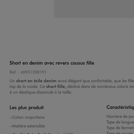
Short en denim avec revers cousus fille
Réf. :
40951200191
Un
short en toile denim
aussi élégant que confortable, que les fill
top de la mode. Ce
short fille
,
décliné dans de nombreux coloris tend
à un élastique dissimulé à la taille.
Caractéristi
Les plus produit
Nombre de poc
Coton majoritaire
Type de longue
Matière extensible
Type de fermet
Type de coupe 