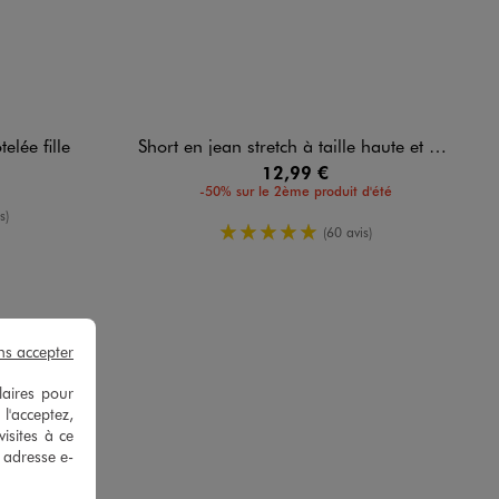
elée fille
Short en jean stretch à taille haute et revers fille
12,99 €
-50% sur le 2ème produit d'été
enne
s)
5/5 de moyenne
(60 avis)
ns accepter
laires pour
 l'acceptez,
isites à ce
e adresse e-