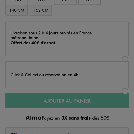
140 CM
152 CM
Livraison
Livraison sous 2 à 4 jours ouvrés en France
métropolitaine.
Offert dès 40€ d'achat.
Sélectionner l’option de livraison
Click & Collect ou réservation en 4h
Sélectionner l’option de livraiso
AJOUTER AU PANIER
Payez en
3X sans frais
dès 50€