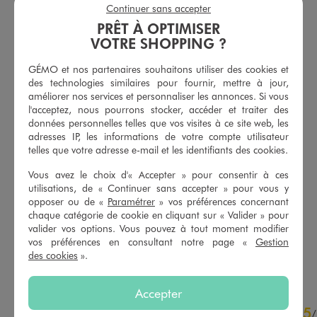
Continuer sans accepter
PRÊT À OPTIMISER
VOTRE SHOPPING ?
GÉMO et nos partenaires souhaitons utiliser des cookies et
des technologies similaires pour fournir, mettre à jour,
améliorer nos services et personnaliser les annonces. Si vous
l'acceptez, nous pourrons stocker, accéder et traiter des
données personnelles telles que vos visites à ce site web, les
adresses IP, les informations de votre compte utilisateur
telles que votre adresse e-mail et les identifiants des cookies.
Vous avez le choix d'« Accepter » pour consentir à ces
Jean Straight cargo avec taille ajustable fille
Gilet col rond en maille côtelée fille
utilisations, de « Continuer sans accepter » pour vous y
27,99 €
15,99 €
opposer ou de «
Paramétrer
» vos préférences concernant
chaque catégorie de cookie en cliquant sur « Valider » pour
5/5 de moyenne
4/5 de moyenne
(30 avis)
(12 avis)
valider vos options. Vous pouvez à tout moment modifier
vos préférences en consultant notre page «
Gestion
des cookies
».
AU PANIER
AU PANIER
AJOUTER
AJOUTER
Accepter
5
5
/
5
/