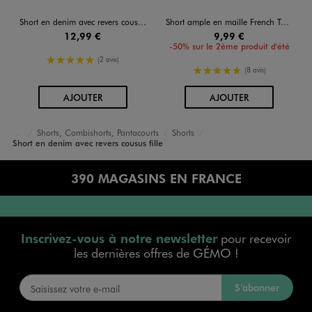
Short en denim avec revers cousus fille
Short ample en maille French Terry fille
12,99 €
9,99 €
-50% sur le 2ème produit d'été
5/5 de moyenne
(2 avis)
5/5 de moyenne
(8 avis)
AU PANIER
AU PANIER
AJOUTER
AJOUTER
Shorts, Combishorts, Pantacourts
Shorts
Accueil
Fille
Vêtements
Short en denim avec revers cousus fille
390 MAGASINS EN FRANCE
Inscrivez-vous à notre newsletter
pour recevoir
les dernières offres de GÉMO !
S’abonner