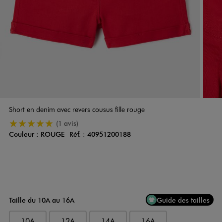
Short en denim avec revers cousus fille rouge
5/5 de moyenne
(1 avis)
Couleur :
ROUGE
Réf. :
40951200188
Couleur
Choisissez votre Couleur
Taille du 10A au 16A
Guide des tailles
10A
12A
14A
16A