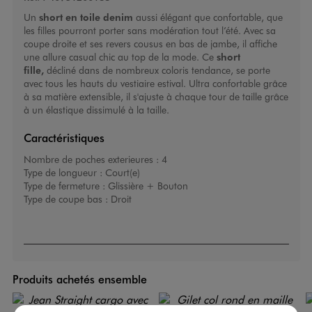
Un
short en toile denim
aussi élégant que confortable, que
les filles pourront porter sans modération tout l’été. Avec sa
coupe droite et ses revers cousus en bas de jambe, il affiche
une allure casual chic au top de la mode. Ce
short
fille
,
décliné dans de nombreux coloris tendance, se porte
avec tous les hauts du vestiaire estival. Ultra confortable grâce
à sa matière extensible, il s'ajuste à chaque tour de taille grâce
à un élastique dissimulé à la taille.
Caractéristiques
Nombre de poches exterieures :
4
Type de longueur :
Court(e)
Type de fermeture :
Glissière + Bouton
Type de coupe bas :
Droit
Produits achetés ensemble