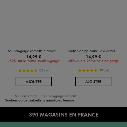
Soutien-gorge corbeille à armatures femme
Soutien-gorge corbeille à armatures femme
14,99 €
14,99 €
-50% sur le 2ème soutien-gorge
-50% sur le 2ème soutien-gorge
4.5/5 de moyenne
5/5 de moyenne
(33 avis)
(79 avis)
AU PANIER
AU PANIER
AJOUTER
AJOUTER
Soutiens-gorge
Soutien-gorge corbeille
Accueil
Femme
Lingerie
Soutien-gorge corbeille à armatures femme
390 MAGASINS EN FRANCE