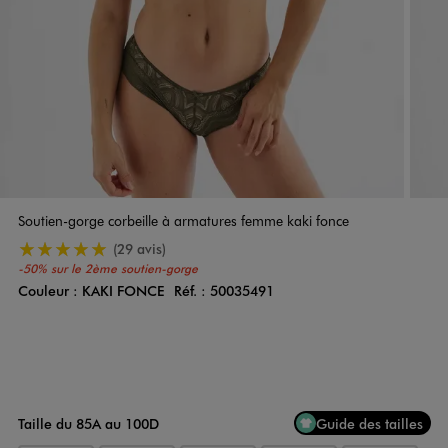
Soutien-gorge corbeille à armatures femme kaki fonce
5/5 de moyenne
(29 avis)
-50% sur le 2ème soutien-gorge
Couleur :
KAKI FONCE
Réf. :
50035491
Couleur
Choisissez votre Couleur
Taille du 85A au 100D
Guide des tailles