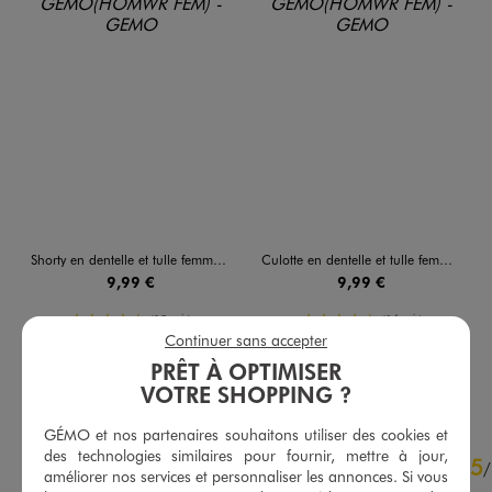
Shorty en dentelle et tulle femme (lot de 2)
Culotte en dentelle et tulle femme (lot de 2)
9,99 €
9,99 €
4.5/5 de moyenne
4.5/5 de moyenne
(15 avis)
(14 avis)
Continuer sans accepter
PRÊT À OPTIMISER
AU PANIER
AU PANIER
AJOUTER
AJOUTER
VOTRE SHOPPING ?
GÉMO et nos partenaires souhaitons utiliser des cookies et
4.8
des technologies similaires pour fournir, mettre à jour,
5
/
5
/
améliorer nos services et personnaliser les annonces. Si vous
Avis vérifié et récompensé