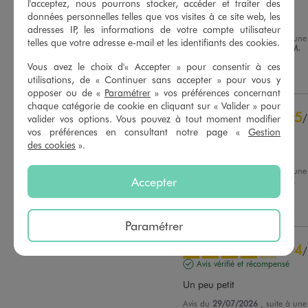
l'acceptez, nous pourrons stocker, accéder et traiter des
données personnelles telles que vos visites à ce site web, les
Bon rapport qualité prix
adresses IP, les informations de votre compte utilisateur
Avis du
07/08/2026
, suite à une
telles que votre adresse e-mail et les identifiants des cookies.
du
25/07/2026
par
Corinne M.
Basé sur
30
avis soumis à un
contrôle
Vous avez le choix d'« Accepter » pour consentir à ces
Utile
(0)
Signaler
Voir tous les avis sur ce site
utilisations, de « Continuer sans accepter » pour vous y
opposer ou de «
Paramétrer
» vos préférences concernant
5
étoiles
23
chaque catégorie de cookie en cliquant sur « Valider » pour
5
/
4
étoiles
7
valider vos options. Vous pouvez à tout moment modifier
vos préférences en consultant notre page «
Gestion
Avis vérifié et récompensé
3
étoiles
0
des cookies
».
2
étoiles
0
Très bien
1
étoile
0
Avis du
03/08/2026
, suite à une
Accepter
du
21/07/2026
par
Sandra D.
Trier les avis
Utile
(0)
Signaler
Paramétrer
4
/
Avis vérifié et récompensé
Un peu petit
Avis du
29/07/2026
, suite à une