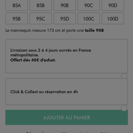
85A
85B
90B
90C
90D
95B
95C
95D
100C
100D
Le mannequin mesure 173 cm et porte une
taille 90B
Livraison
Livraison sous 2 à 4 jours ouvrés en France
métropolitaine.
Offert dès 40€ d'achat.
Sélectionner l’option de livraison
Click & Collect ou réservation en 4h
Sélectionner l’option de livraiso
AJOUTER AU PANIER