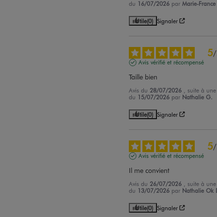
du
16/07/2026
par
Marie-France
Utile
(0)
Signaler
5
/
Avis vérifié et récompensé
Taille bien
Avis du
28/07/2026
, suite à une
du
15/07/2026
par
Nathalie G.
Utile
(0)
Signaler
5
/
Avis vérifié et récompensé
Il me convient
Avis du
26/07/2026
, suite à une
du
13/07/2026
par
Nathalie Ok 
Utile
(0)
Signaler