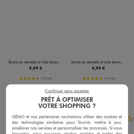
Shorty en dentelle et tulle femme (lot de 2)
Shorty en dentelle et tulle femme (lot de 2)
9,99 €
9,99 €
4.5/5 de moyenne
5/5 de moyenne
(13 avis)
(14 avis)
Continuer sans accepter
AU PANIER
AU PANIER
AJOUTER
AJOUTER
PRÊT À OPTIMISER
VOTRE SHOPPING ?
4.7
GÉMO et nos partenaires souhaitons utiliser des cookies et
5
/
5
/
des technologies similaires pour fournir, mettre à jour,
Avis vérifié et récompensé
améliorer nos services et personnaliser les annonces. Si vous
Modèle sympa
l'acceptez, nous pourrons stocker, accéder et traiter des