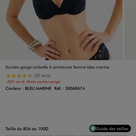
Soutien-gorge corbeille à armatures femme bleu marine
4.5/5 de moyenne
(37 avis)
-50% sur le 2ème soutien-gorge
Couleur :
BLEU MARINE
Réf. :
50060674
Couleur
Choisissez votre Couleur
Taille du 85A au 100D
Guide des tailles