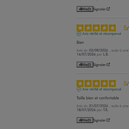
Utile
(0)
Signaler
5
/
Avis vérifié et récompensé
Bien
Avis du
02/08/2026
, suite à un
16/07/2026
par
L.B.
Utile
(0)
Signaler
5
/
Avis vérifié et récompensé
Taille bien et confortable
Avis du
31/07/2026
, suite à un
18/07/2026
par
T.R.
Utile
(0)
Signaler