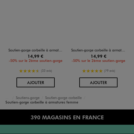
Soutien-gorge corbeille à armatures femme
Soutien-gorge corbeille à armatures femme
14,99 €
14,99 €
-50% sur le 2ème soutien-gorge
-50% sur le 2ème soutien-gorge
4.5/5 de moyenne
5/5 de moyenne
(33 avis)
(79 avis)
AU PANIER
AU PANIER
AJOUTER
AJOUTER
Soutiens-gorge
Soutien-gorge corbeille
Accueil
Femme
Lingerie
Soutien-gorge corbeille à armatures femme
390 MAGASINS EN FRANCE