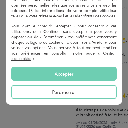
données personnelles telles que vos visites à ce site web, les
Avis du
07/08/2026
, suite à un
adresses IP, les informations de votre compte utilisateur
24/07/2026
par
Noemie B.
Basé sur
38
avis soumis à un
telles que votre adresse e-mail et les identifiants des cookies.
contrôle
Utile
(0)
Signaler
Voir tous les avis sur ce site
Vous avez le choix d'« Accepter » pour consentir à ces
utilisations, de « Continuer sans accepter » pour vous y
5
étoiles
27
opposer ou de «
Paramétrer
» vos préférences concernant
5
/
4
étoiles
11
chaque catégorie de cookie en cliquant sur « Valider » pour
Avis vérifié et récompensé
3
étoiles
0
valider vos options. Vous pouvez à tout moment modifier
vos préférences en consultant notre page «
Gestion
2
étoiles
0
Très bon rapport qualité prix
des cookies
».
1
étoile
0
Avis du
05/08/2026
, suite à un
22/07/2026
par
Adeline B.
Trier les avis
Accepter
Utile
(0)
Signaler
Paramétrer
4
/
Avis vérifié et récompensé
Il faudrait plus de coloris et d
cela soit destiné à toute les t
Avis du
03/08/2026
, suite à un
21/07/2026
par
Cécile C.