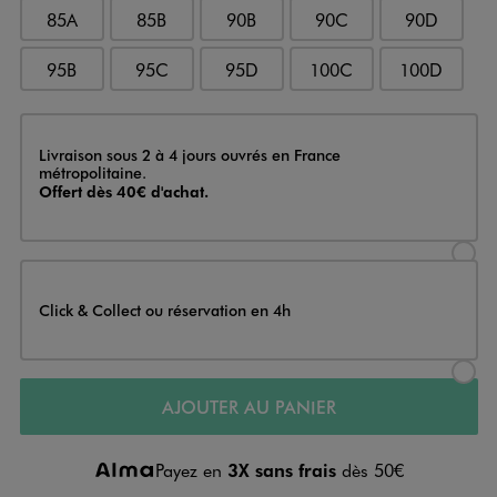
85A
85B
90B
90C
90D
95B
95C
95D
100C
100D
Livraison
Livraison sous 2 à 4 jours ouvrés en France
métropolitaine.
Offert dès 40€ d'achat.
Sélectionner l’option de livraison
Click & Collect ou réservation en 4h
Sélectionner l’option de livraiso
AJOUTER AU PANIER
Payez en
3X sans frais
dès 50€