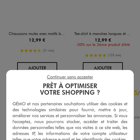
Chaussons mules avec motifs brodés femme
Tee-shirt à manches longues et col V en maille texturée femme
12,99 €
12,99 €
-50% sur le 2ème produit d'été
4.5/5 de moyenne
(21 avis)
5/5 de moyenne
(133 avis)
AU PANIER
AU PANIER
AJOUTER
AJOUTER
Continuer sans accepter
PRÊT À OPTIMISER
4.6
VOTRE SHOPPING ?
5
/
5
/
Avis vérifié et récompensé
GÉMO et nos partenaires souhaitons utiliser des cookies et
Très beau
des technologies similaires pour fournir, mettre à jour,
améliorer nos services et personnaliser les annonces. Si vous
Avis du
01/04/2026
, suite à un
l'acceptez, nous pourrons stocker, accéder et traiter des
19/03/2026
par
Blandine G.
Basé sur
35
avis soumis à un
données personnelles telles que vos visites à ce site web, les
contrôle
Utile
(0)
Signaler
adresses IP, les informations de votre compte utilisateur
Voir tous les avis sur ce site
telles que votre adresse e-mail et les identifiants des cookies.