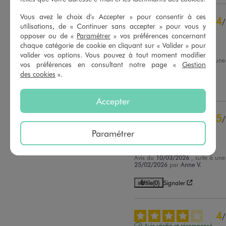
5
étoiles
23
Vous avez le choix d'« Accepter » pour consentir à ces
4
/
4
étoiles
11
utilisations, de « Continuer sans accepter » pour vous y
Avis vérifié et récompensé
3
étoiles
1
opposer ou de «
Paramétrer
» vos préférences concernant
2
étoiles
0
chaque catégorie de cookie en cliquant sur « Valider » pour
Super
valider vos options. Vous pouvez à tout moment modifier
1
étoile
0
Avis du
11/03/2026
, suite à un
vos préférences en consultant notre page «
Gestion
25/02/2026
par
C.P.
des cookies
».
Trier les avis
Utile
(0)
Signaler
Accepter
5
/
Avis vérifié et récompensé
Paramétrer
parfait
Avis du
10/03/2026
, suite à un
25/02/2026
par
Anne V.
Utile
(0)
Signaler
4
/
Avis vérifié et récompensé