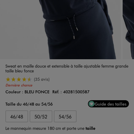
Sweat en maille douce et extensible à taille ajustable femme grande
taille bleu fonce
4.5/5 de moyenne
(35 avis)
Dernière chance
Couleur :
BLEU FONCE
Réf. :
40281500587
Couleur
Choisissez votre Couleur
Taille du 46/48 au 54/56
Guide des tailles
46/48
50/52
54/56
Le mannequin mesure 180 cm et porte une
taille