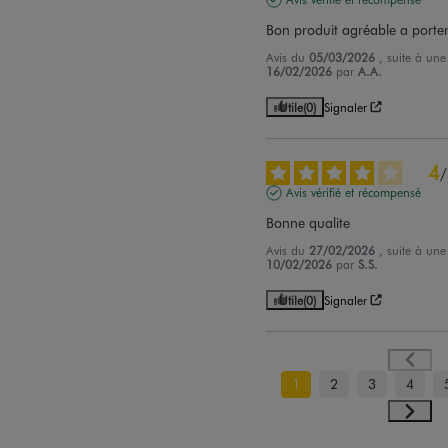
Bon produit agréable a porte
Avis du
05/03/2026
, suite à un
16/02/2026
par
A.A.
Utile
(0)
Signaler
4
/
Avis vérifié et récompensé
Bonne qualite
Avis du
27/02/2026
, suite à un
10/02/2026
par
S.S.
Utile
(0)
Signaler
1
2
3
4