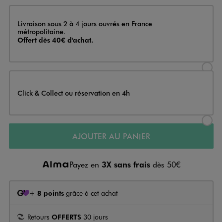
Livraison
Livraison sous 2 à 4 jours ouvrés en France
métropolitaine.
Offert dès 40€ d'achat.
Sélectionner l’option de livraison
Click & Collect ou réservation en 4h
Sélectionner l’option de livraiso
AJOUTER AU PANIER
Payez en
3X sans frais
dès 50€
+
8 points
grâce à cet achat
Retours
OFFERTS
30 jours