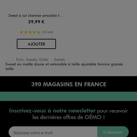
Sweat à col chemise amovible femme grande taille - LuluCastagnette
29,99 €
5/5 de moyenne
(10 avis)
AU PANIER
AJOUTER
Pulls, Sweats, Gilets
Sweats
Vêtements
Sweat en maille douce et extensible à taille ajustable femme grande
Accueil
Femme
taille
390 MAGASINS EN FRANCE
Inscrivez-vous à notre newsletter
pour recevoir
les dernières offres de GÉMO !
S’abonner