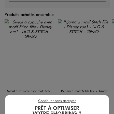
Produits achetés ensemble
Sweat à capuche avec motif Stitch fille - Disney
Pyjama à motif Stitch fille - Disney
22,99 €
14,99 €
Continuer sans accepter
5/5 de moyenne
4.5/5 de moyenne
(53 avis)
(63 avis)
PRÊT À OPTIMISER
VOTRE SHOPPING ?