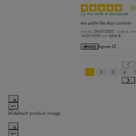
5
/
Avis vérifié et récompensé
Ma petite fille était contente
Avis du
29/07/2025
, suite à un
16/07/2025
par
Sylvie R.
Utile
(0)
Signaler
1
2
3
4