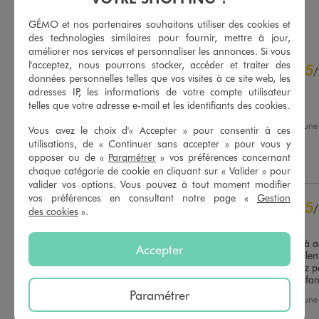
AU PANIER
AU PANIER
AJOUTER
AJOUTER
GÉMO et nos partenaires souhaitons utiliser des cookies et
des technologies similaires pour fournir, mettre à jour,
améliorer nos services et personnaliser les annonces. Si vous
4.9
l'acceptez, nous pourrons stocker, accéder et traiter des
5
/
5
/
données personnelles telles que vos visites à ce site web, les
Avis vérifié et récompensé
adresses IP, les informations de votre compte utilisateur
telles que votre adresse e-mail et les identifiants des cookies.
Taille bien
Avis du
28/02/2026
, suite à un
Vous avez le choix d'« Accepter » pour consentir à ces
10/02/2026
par
Jennifer L.
Basé sur
72
avis soumis à un
utilisations, de « Continuer sans accepter » pour vous y
contrôle
opposer ou de «
Paramétrer
» vos préférences concernant
Utile
(0)
Signaler
Voir tous les avis sur ce site
chaque catégorie de cookie en cliquant sur « Valider » pour
valider vos options. Vous pouvez à tout moment modifier
5
étoiles
64
vos préférences en consultant notre page «
Gestion
5
/
4
étoiles
8
des cookies
».
Avis vérifié et récompensé
3
étoiles
0
2
étoiles
0
Très beau dessin , ma fille à a
Accepter
Les tailles des tee-shirts taillen
1
étoile
0
des enfants; donc, n'hésitez 
taille au dessus  si votre enfa
Trier les avis
Paramétrer
Avis du
07/11/2025
, suite à un
10/10/2025
par
Christelle B.