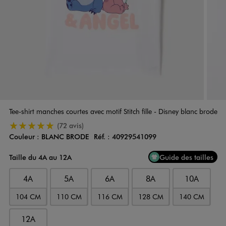
Tee-shirt manches courtes avec motif Stitch fille - Disney blanc brode
5/5 de moyenne
(72 avis)
Couleur :
BLANC BRODE
Réf. :
40929541099
Couleur
Choisissez votre Couleur
Taille du 4A au 12A
Guide des tailles
4A
5A
6A
8A
10A
104 CM
110 CM
116 CM
128 CM
140 CM
12A