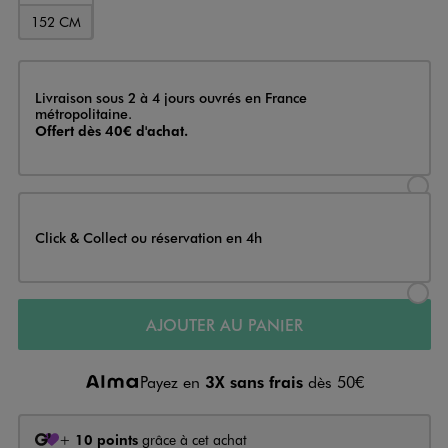
152 CM
Livraison
Livraison sous 2 à 4 jours ouvrés en France
métropolitaine.
Offert dès 40€ d'achat.
Sélectionner l’option de livraison
Click & Collect ou réservation en 4h
Sélectionner l’option de livraiso
AJOUTER AU PANIER
Payez en
3X sans frais
dès 50€
+
10 points
grâce à cet achat