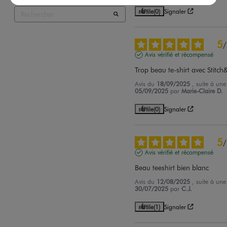
Utile
(0)
Signaler
5
/
Avis vérifié et récompensé
Trop beau te-shirt avec Stitc
Avis du
18/09/2025
, suite à un
05/09/2025
par
Marie-Claire D.
Utile
(0)
Signaler
5
/
Avis vérifié et récompensé
Beau teeshirt bien blanc
Avis du
12/08/2025
, suite à un
30/07/2025
par
C.J.
Utile
(1)
Signaler