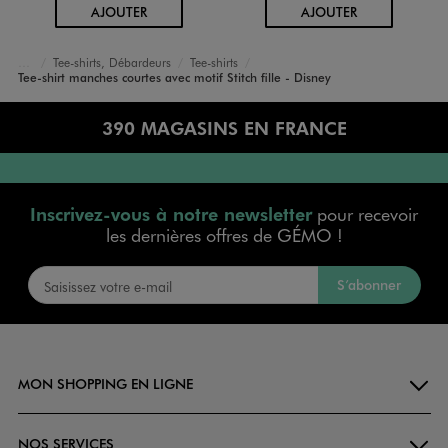
AU PANIER
AU PANIER
AJOUTER
AJOUTER
Tee-shirts, Débardeurs
Tee-shirts
Accueil
Fille
Vêtements
Tee-shirt manches courtes avec motif Stitch fille - Disney
390 MAGASINS EN FRANCE
Inscrivez-vous à notre newsletter
pour recevoir
les dernières offres de GÉMO !
S’abonner
MON SHOPPING EN LIGNE
NOS SERVICES