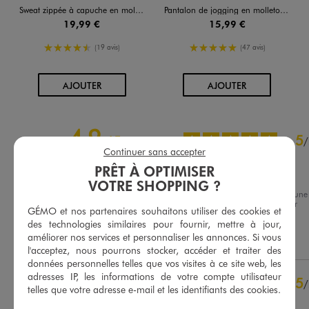
Sweat zippée à capuche en molleton femme
Pantalon de jogging en molleton uni à taille élastiquée femme
19,99 €
15,99 €
4.5/5 de moyenne
5/5 de moyenne
(19 avis)
(47 avis)
AU PANIER
AU PANIER
AJOUTER
AJOUTER
4.9
5
/
5
/
Continuer sans accepter
Avis vérifié et récompensé
PRÊT À OPTIMISER
Ma fille adore.
VOTRE SHOPPING ?
Avis du
06/08/2026
, suite à une
expérience du
22/07/2026
par
Basé sur
17
avis soumis à un
GÉMO et nos partenaires souhaitons utiliser des cookies et
Yannick L.
contrôle
des technologies similaires pour fournir, mettre à jour,
Voir tous les avis sur ce site
améliorer nos services et personnaliser les annonces. Si vous
Utile
(0)
Signaler
l'acceptez, nous pourrons stocker, accéder et traiter des
5
étoiles
15
données personnelles telles que vos visites à ce site web, les
4
étoiles
2
adresses IP, les informations de votre compte utilisateur
5
/
telles que votre adresse e-mail et les identifiants des cookies.
3
étoiles
0
Avis vérifié et récompensé
2
étoiles
0