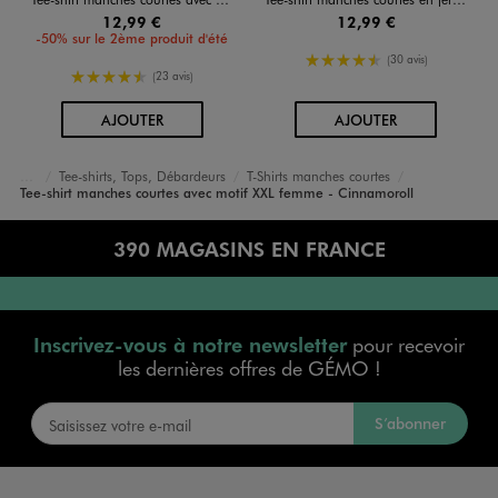
12,99 €
12,99 €
-50% sur le 2ème produit d'été
4.5/5 de moyenne
(30 avis)
4.5/5 de moyenne
(23 avis)
AU PANIER
AU PANIER
AJOUTER
AJOUTER
Tee-shirts, Tops, Débardeurs
T-Shirts manches courtes
Accueil
Femme
Vêtements
Tee-shirt manches courtes avec motif XXL femme - Cinnamoroll
390 MAGASINS EN FRANCE
Inscrivez-vous à notre newsletter
pour recevoir
les dernières offres de GÉMO !
S’abonner