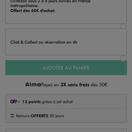
Livraison sous 2 à 4 jours ouvrés en France
métropolitaine.
Offert dès 40€ d'achat.
Sélectionner l’option de livraison
Click & Collect ou réservation en 4h
Sélectionner l’option de livraiso
AJOUTER AU PANIER
Payez en
3X sans frais
dès 50€
+
13 points
grâce à cet achat
Retours
OFFERTS
30 jours