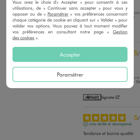
Vous avez le choix d'« Accepter » pour consentir à ces
Agréable a porter et fin
1
étoile
0
utilisations, de « Continuer sans accepter » pour vous y
Avis du
04/08/2026
, suite à une
opposer ou de «
Paramétrer
» vos préférences concernant
Trier les avis
expérience du
22/07/2026
par
chaque catégorie de cookie en cliquant sur « Valider » pour
Sophie B.
valider vos options. Vous pouvez à tout moment modifier
vos préférences en consultant notre page «
Gestion
Utile
(0)
Signaler
des cookies
».
5
/
Accepter
Avis vérifié et récompensé
Ma fille est ravie
Paramétrer
Avis du
26/07/2026
, suite à une
expérience du
13/07/2026
par
Od
T.
Utile
(0)
Signaler
5
/
Avis vérifié et récompensé
Tendance et bonne qualité