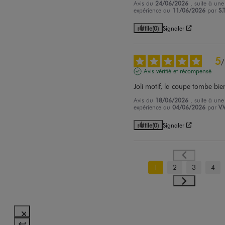
Avis du
24/06/2026
, suite à une
expérience du
11/06/2026
par
S.T
Utile
(0)
Signaler
5
/
Avis vérifié et récompensé
Joli motif, la coupe tombe bie
Avis du
18/06/2026
, suite à une
expérience du
04/06/2026
par
V.
Utile
(0)
Signaler
1
2
3
4