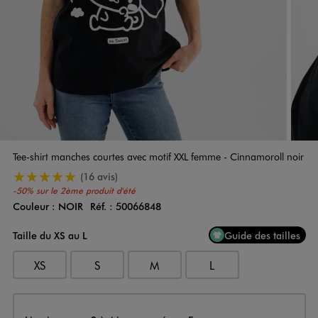
Tee-shirt manches courtes avec motif XXL femme - Cinnamoroll noir
5/5 de moyenne
(16 avis)
-50% sur le 2ème produit d'été
Couleur :
NOIR
Réf. :
50066848
Couleur
Choisissez votre Couleur
Taille du XS au L
Guide des tailles
XS
S
M
L
Livraison