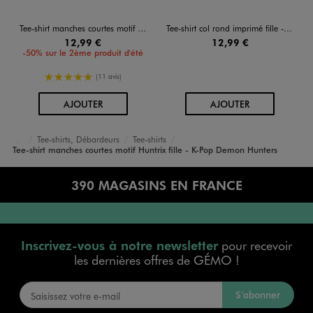
Tee-shirt manches courtes motif Derpy fille - K-Pop Demon Hunters
Tee-shirt col rond imprimé fille - KPOP DEMON HUNTERS
12,99 €
12,99 €
-50% sur le 2ème produit d'été
5/5 de moyenne
(11 avis)
AU PANIER
AU PANIER
AJOUTER
AJOUTER
Tee-shirts, Débardeurs
Tee-shirts
Accueil
Fille
Vêtements
Tee-shirt manches courtes motif Huntrix fille - K-Pop Demon Hunters
390 MAGASINS EN FRANCE
Inscrivez-vous à notre newsletter
pour recevoir
les dernières offres de GÉMO !
S’abonner