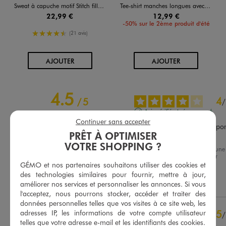
Sweat à capuche motif Stitch fille - Disney
Tee-shirt manches longues avec motif sur l’avant fille - K-Pop Demon Hunters
22,99 €
12,99 €
-50% sur le 2ème produit d'été
4.5/5 de moyenne
(21 avis)
AU PANIER
AU PANIER
AJOUTER
AJOUTER
4.5
4
/
5
/
Avis vérifié et récompensé
Continuer sans accepter
Très beau ma petite fille le por
PRÊT À OPTIMISER
très souvent.
VOTRE SHOPPING ?
Avis du
04/08/2026
, suite à une
Basé sur
14
avis soumis à un
expérience du
22/07/2026
par
contrôle
Marie-Agnes F.
GÉMO et nos partenaires souhaitons utiliser des cookies et
Voir tous les avis sur ce site
des technologies similaires pour fournir, mettre à jour,
Utile
(0)
Signaler
améliorer nos services et personnaliser les annonces. Si vous
5
étoiles
9
l'acceptez, nous pourrons stocker, accéder et traiter des
4
étoiles
3
données personnelles telles que vos visites à ce site web, les
3
étoiles
2
5
adresses IP, les informations de votre compte utilisateur
/
2
étoiles
0
telles que votre adresse e-mail et les identifiants des cookies.
Avis vérifié et récompensé