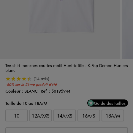
Tee-shirt manches courtes motif Huntrix fille - K-Pop Demon Hunters
blanc
4.5/5 de moyenne
(14 avis)
-50% sur le 2ème produit d'été
Couleur :
BLANC
Réf. :
50195944
Couleur
Choisissez votre Couleur
Taille du 10 au 18A/M
Guide des tailles
10
12A/XXS
14A/XS
16A/S
18A/M