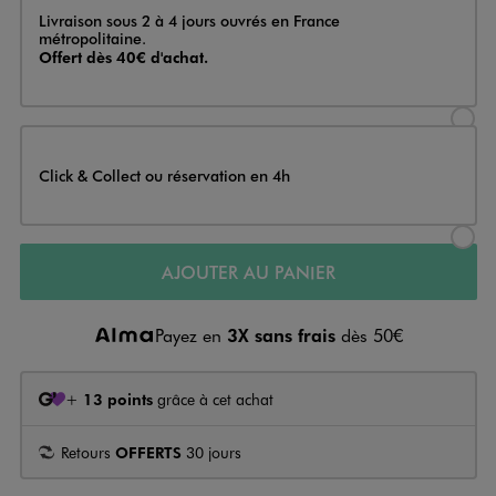
Livraison
Livraison sous 2 à 4 jours ouvrés en France
métropolitaine.
Offert dès 40€ d'achat.
Sélectionner l’option de livraison
Click & Collect ou réservation en 4h
Sélectionner l’option de livraiso
AJOUTER AU PANIER
Payez en
3X sans frais
dès 50€
+
13 points
grâce à cet achat
Retours
OFFERTS
30 jours