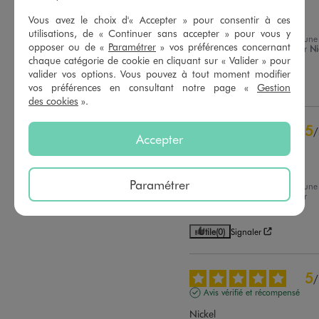
1
étoile
0
Bien
Vous avez le choix d'« Accepter » pour consentir à ces
utilisations, de « Continuer sans accepter » pour vous y
Trier les avis
Avis du
01/08/2026
, suite à une
opposer ou de «
Paramétrer
» vos préférences concernant
expérience du
08/07/2026
par
Ni
D.
chaque catégorie de cookie en cliquant sur « Valider » pour
valider vos options. Vous pouvez à tout moment modifier
Utile
(0)
Signaler
vos préférences en consultant notre page «
Gestion
des cookies
».
5
/
Accepter
Avis vérifié et récompensé
Ma fille l'adore
Paramétrer
Avis du
21/07/2026
, suite à une
expérience du
08/07/2026
par
Chrystelle J.
Utile
(0)
Signaler
5
/
Avis vérifié et récompensé
Nickel