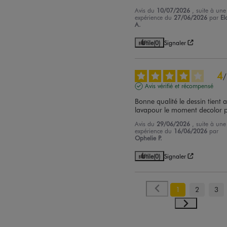
Avis du
10/07/2026
, suite à une
expérience du
27/06/2026
par
El
A.
Utile
(0)
Signaler
4
/
Avis vérifié et récompensé
Bonne qualité le dessin tient a
lavapour le moment decolor 
Avis du
29/06/2026
, suite à une
expérience du
16/06/2026
par
Ophelie P.
Utile
(0)
Signaler
1
2
3