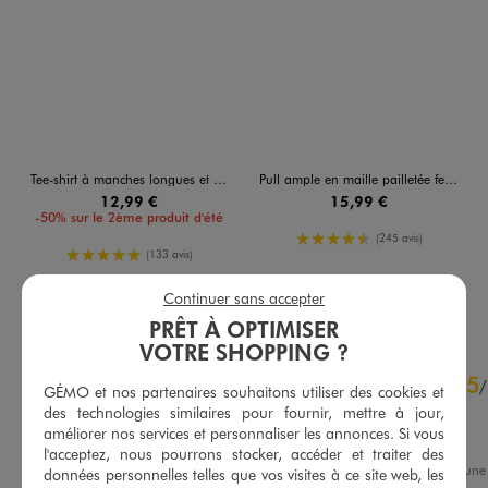
Tee-shirt à manches longues et col V en maille texturée femme
Pull ample en maille pailletée femme
12,99 €
15,99 €
-50% sur le 2ème produit d'été
4.5/5 de moyenne
(245 avis)
5/5 de moyenne
(133 avis)
AU PANIER
AU PANIER
Continuer sans accepter
AJOUTER
AJOUTER
PRÊT À OPTIMISER
VOTRE SHOPPING ?
4.6
5
/
5
/
GÉMO et nos partenaires souhaitons utiliser des cookies et
Avis vérifié et récompensé
des technologies similaires pour fournir, mettre à jour,
améliorer nos services et personnaliser les annonces. Si vous
veste confortable
l'acceptez, nous pourrons stocker, accéder et traiter des
Avis du
23/04/2026
, suite à un
données personnelles telles que vos visites à ce site web, les
13/01/2026
par
Evelyne D.