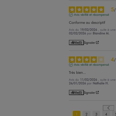
5
/
Avis vérifié et récompensé
Conforme au descriptif
Avis du
19/02/2026
, suite à un
02/02/2026
par
Blandine M.
Utile
(0)
Signaler
4
/
Avis vérifié et récompensé
Très bien...
Avis du
11/02/2026
, suite à un
26/01/2026
par
Nathalie H.
Utile
(0)
Signaler
1
2
3
4