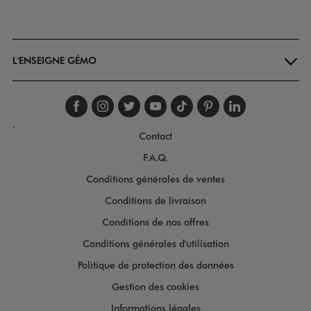
Goodays
L'ENSEIGNE GÉMO
Suivez-nous sur faceboo
Suivez-nous sur inst
Suivez-nous sur twi
Suivez-nous sur
Suivez-nous s
Suivez-nou
Suivez-
.
Contact
F.A.Q.
Conditions générales de ventes
Conditions de livraison
Conditions de nos offres
Conditions générales d'utilisation
Politique de protection des données
Gestion des cookies
Informations légales