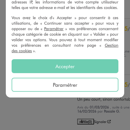
Basé sur
42
avis soumis à un
adresses IP, les informations de votre compte utilisateur
contrôle
telles que votre adresse e-mail et les identifiants des cookies.
Utile
(0)
Signaler
Voir tous les avis sur ce site
Vous avez le choix d'« Accepter » pour consentir à ces
5
étoiles
28
utilisations, de « Continuer sans accepter » pour vous y
5
/
opposer ou de «
Paramétrer
» vos préférences concernant
4
étoiles
12
chaque catégorie de cookie en cliquant sur « Valider » pour
Avis vérifié et récompensé
3
étoiles
2
valider vos options. Vous pouvez à tout moment modifier
2
étoiles
0
Jolie et confort
vos préférences en consultant notre page «
Gestion
1
étoile
0
des cookies
».
Avis du
24/03/2026
, suite à un
11/03/2026
par
Clementine C.
Trier les avis
Accepter
Utile
(0)
Signaler
5
Paramétrer
/
Avis vérifié et récompensé
Un peu court, sinon conforta
Avis du
01/03/2026
, suite à un
16/02/2026
par
Pascale G.
Utile
(0)
Signaler