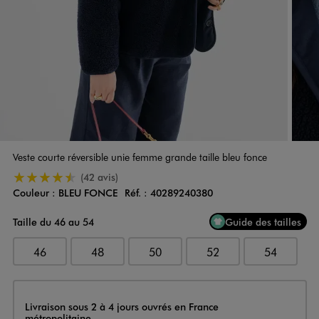
Veste courte réversible unie femme grande taille bleu fonce
4.5/5 de moyenne
(42 avis)
Couleur :
BLEU FONCE
Réf. :
40289240380
Couleur
Choisissez votre Couleur
Taille du 46 au 54
Guide des tailles
46
48
50
52
54
Livraison
Livraison sous 2 à 4 jours ouvrés en France
métropolitaine.