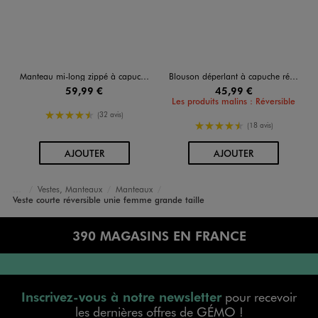
Manteau mi-long zippé à capuche fourrée femme grande taille
Blouson déperlant à capuche réversible femme grande taille
59,99 €
45,99 €
Les produits malins : Réversible
4.5/5 de moyenne
(32 avis)
4.5/5 de moyenne
(18 avis)
AU PANIER
AU PANIER
AJOUTER
AJOUTER
Vestes, Manteaux
Manteaux
Accueil
Femme
Vêtements
Veste courte réversible unie femme grande taille
390 MAGASINS EN FRANCE
Inscrivez-vous à notre newsletter
pour recevoir
les dernières offres de GÉMO !