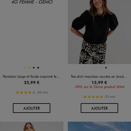
Disponible en 4 coloris
Disponible en 4 coloris
BEIGE
JAUNE FONCE
MARRON
NOIR
BLANC STANDARD
JAUNE FONCE
NOIR STANDARD
ROUGE FONCE
Pantalon large et fluide imprimé femme
Tee-shirt manches courtes en broderie anglaise femme
25,99 €
15,99 €
-50% sur le 2ème produit d'été
4.5/5 de moyenne
(66 avis)
5/5 de moyenne
(24 avis)
AU PANIER
AU PANIER
AJOUTER
AJOUTER