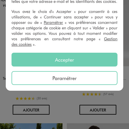
telles que votre adresse e-mail et les identifiants des cookies.
Vous avez le choix d'« Accepter » pour consentir à ces
utilisations, de « Continuer sans accepter » pour vous y
opposer ou de «
Paramétrer
» vos préférences concernant
chaque catégorie de cookie en cliquant sur « Valider » pour
valider vos options. Vous pouvez à tout moment modifier
vos préférences en consultant notre page «
Gestion
des cookies
».
Accepter
Disponible en 2 coloris
Disponible en 4 coloris
BLEU
VERT STANDARD
BEIGE
JAUNE
MARRON
NOIR
Paramétrer
Tee-shirt sans manches loose en maille plissée femme
Robe longue et fluide à manches courtes imprimée femme
15,99 €
29,99 €
-50% sur le 2ème produit d'été
4.5/5 de moyenne
(57 avis)
4.5/5 de moyenne
(30 avis)
AU PANIER
AU PANIER
AJOUTER
AJOUTER