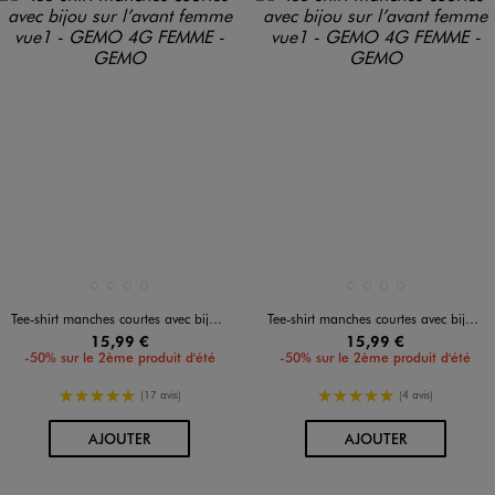
Disponible en 4 coloris
Disponible en 4 coloris
BLANC STANDARD
MARRON FONCE
NOIR STANDARD
VERT STANDARD
BLANC STANDARD
MARRON FONCE
NOIR STANDARD
VERT STANDARD
Tee-shirt manches courtes avec bijou sur l’avant femme
Tee-shirt manches courtes avec bijou sur l’avant femme
15,99 €
15,99 €
-50% sur le 2ème produit d'été
-50% sur le 2ème produit d'été
5/5 de moyenne
5/5 de moyenne
(17 avis)
(4 avis)
AU PANIER
AU PANIER
AJOUTER
AJOUTER