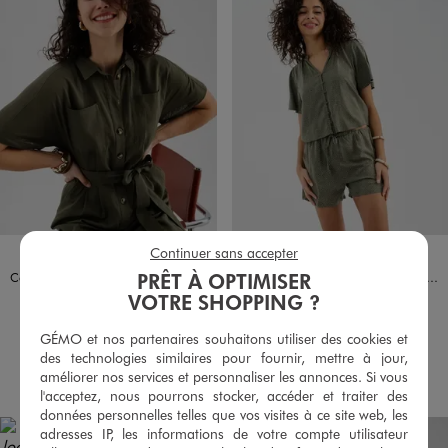
Continuer sans accepter
Disponible en 1 coloris
Disponible en 2 coloris
KAKI FONCE
VERT
VERT
PRÊT À OPTIMISER
Combinaison pantalon inspiration saharienne en lin et viscose femme
Blouse manches courtes en viscose fluide imprimée femme
35,99 €
15,99 €
VOTRE SHOPPING ?
4.5/5 de moyenne
4.5/5 de moyenne
(19 avis)
(55 avis)
GÉMO et nos partenaires souhaitons utiliser des cookies et
des technologies similaires pour fournir, mettre à jour,
AU PANIER
AU PANIER
AJOUTER
AJOUTER
améliorer nos services et personnaliser les annonces. Si vous
l'acceptez, nous pourrons stocker, accéder et traiter des
données personnelles telles que vos visites à ce site web, les
adresses IP, les informations de votre compte utilisateur