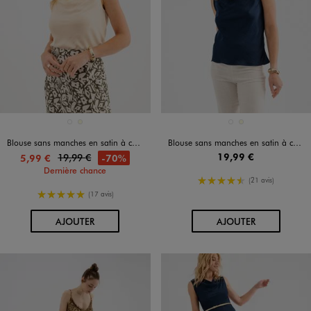
Disponible en 2 coloris
Disponible en 2 coloris
BLEU STANDARD
ECRU
BLEU STANDARD
ECRU
Blouse sans manches en satin à col bénitier femme
Blouse sans manches en satin à col bénitier femme
19,99 €
19,99 €
-70%
5,99 €
Dernière chance
4.5/5 de moyenne
(21 avis)
5/5 de moyenne
(17 avis)
AU PANIER
AU PANIER
AJOUTER
AJOUTER