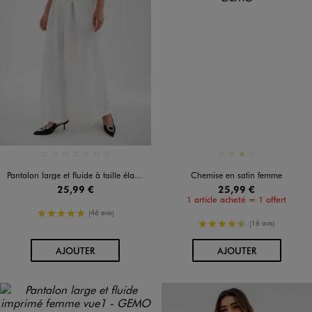
Disponible en 7 coloris
Disponible en 4 coloris
BLANC STANDARD
BLEU FONCE
KAKI STANDARD
NOIR STANDARD
ROSE STANDARD
ROUGE FONCE
VERT CLAIR
BLEU STANDARD
ECRU
KAKI
VERT STANDARD
Pantalon large et fluide à taille élastiquée et liens à nouer femme
Chemise en satin femme
25,99 €
25,99 €
1 article acheté = 1 offert
5/5 de moyenne
(46 avis)
4.5/5 de moyenne
(16 avis)
AU PANIER
AU PANIER
AJOUTER
AJOUTER