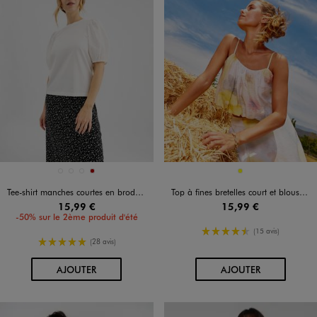
Disponible en 4 coloris
Disponible en 1 coloris
BLANC STANDARD
JAUNE FONCE
NOIR STANDARD
ROUGE FONCE
JAUNE
Tee-shirt manches courtes en broderie anglaise femme
Top à fines bretelles court et blousant femme
15,99 €
15,99 €
-50% sur le 2ème produit d'été
4.5/5 de moyenne
(15 avis)
5/5 de moyenne
(28 avis)
AU PANIER
AU PANIER
AJOUTER
AJOUTER