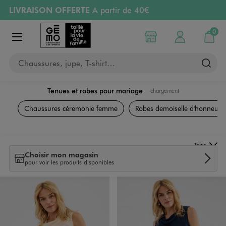
LIVRAISON OFFERTE
A partir de 40€
Aller au contenu principal
Aller à la navigation
RETRAIT ET LIVRAISON OFFERTE
en magasin
0
Choisir mon magasin
Mon compte
Mon pa
Afficher le menu
PAYEZ EN 3x SANS FRAIS
dès 50€
Chaussures, jupe, T-shirt…
Retours OFFERTS
pendant 30 jours
Tenues et robes pour mariage
chargement
Chaussures céremonie femme
Robes demoiselle d'honneur
Trier
Choisir mon magasin
pour voir les produits disponibles