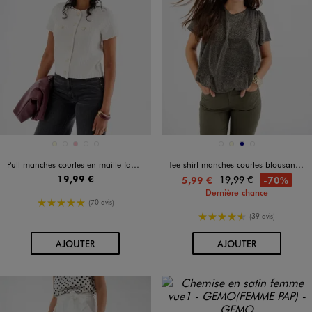
Disponible en 5 coloris
Disponible en 4 coloris
ECRU
NOIR STANDARD
ROSE
ROUGE STANDARD
VERT STANDARD
BLEU STANDARD
ECRU
MARINE
NOIR STANDARD
Pull manches courtes en maille fantaisie à boutons femme
Tee-shirt manches courtes blousant en maille fluide pailletée femme
19,99 €
19,99 €
-70%
5,99 €
Dernière chance
5/5 de moyenne
(70 avis)
4.5/5 de moyenne
(39 avis)
AU PANIER
AU PANIER
AJOUTER
AJOUTER