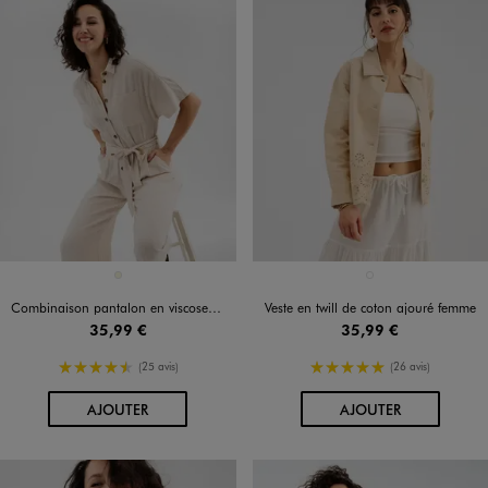
Disponible en 1 coloris
Disponible en 1 coloris
BEIGE
BEIGE CLAIR
Combinaison pantalon en viscose et lin à haut chemise femme
Veste en twill de coton ajouré femme
35,99 €
35,99 €
4.5/5 de moyenne
5/5 de moyenne
(25 avis)
(26 avis)
AU PANIER
AU PANIER
AJOUTER
AJOUTER