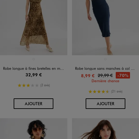
Disponible en 1 coloris
Disponible en 1 coloris
MARRON CLAIR
BLEU FONCE
Robe longue à fines bretelles en maille imprimée femme
Robe longue sans manches à col bénitier en satin avec ceinture brillante femme
32,99 €
29,99 €
-70%
8,99 €
Dernière chance
3/5 de moyenne
(2 avis)
4.5/5 de moyenne
(21 avis)
AU PANIER
AU PANIER
AJOUTER
AJOUTER