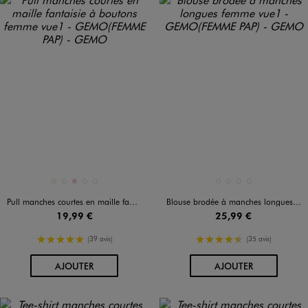
Disponible en 5 coloris
Disponible en 4 coloris
ECRU
NOIR STANDARD
ROSE
ROUGE STANDARD
VERT STANDARD
BLANC STANDARD
BLEU STANDARD
MARRON FONCE
NOIR STANDARD
Pull manches courtes en maille fantaisie à boutons femme
Blouse brodée à manches longues femme
19,99 €
25,99 €
5/5 de moyenne
4.5/5 de moyenne
(39 avis)
(35 avis)
AU PANIER
AU PANIER
AJOUTER
AJOUTER