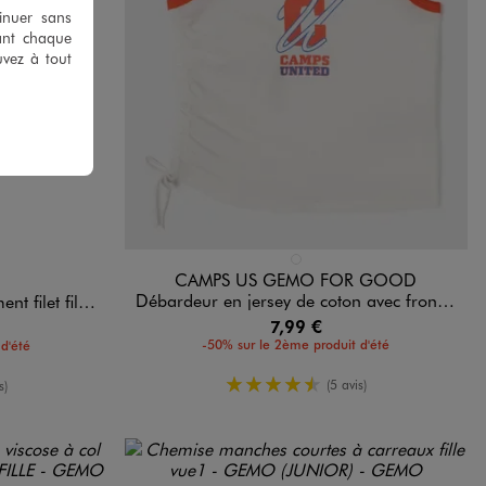
tinuer sans
ant chaque
uvez à tout
Disponible en 1 coloris
DARD
BLANC STANDARD
CAMPS US GEMO FOR GOOD
Débardeur en jersey de coton avec fronce ajustable sur le côté fille - Camps United
e - Camps United
7,99 €
-50% sur le 2ème produit d'été
d'été
4.5/5 de moyenne
yenne
(5 avis)
s)