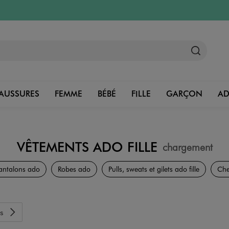
AUSSURES
FEMME
BÉBÉ
FILLE
GARÇON
A
VÊTEMENTS ADO FILLE
chargement
Collection Ado Fille
antalons ado
Robes ado
Pulls, sweats et gilets ado fille
Che
s