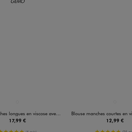
n 1 coloris
Disponible en 1 coloris
BLANC STANDARD
BLANC STAN
ngues en viscose avec bas volanté fille
Blouse manches courtes en viscose à co
17,99 €
12,99 €
5/5 de moyenne
5/5 de moy
(4 avis)
(25 av