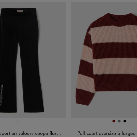
n 1 coloris
Disponible en 3 coloris
NOIR STANDARD
BORDEAUX
GRIS
NOIR
n velours coupe flare fille - Camps United
Pull court oversize à larges 