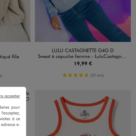
Disponible en 1 coloris
DARD
BLEU CLAIR
LULU CASTAGNETTE G4G D
Sweat à capuche femme - LuluCastagnette X Alizée
iqué fille
19,99 €
5/5 de moyenne
yenne
(23 avis)
s)
ns accepter
laires pour
 l'acceptez,
isites à ce
e adresse e-