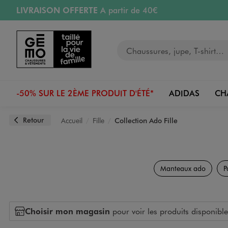
LIVRAISON OFFERTE
A partir de 40€
Aller au contenu principal
Aller à la navigation
RETRAIT ET LIVRAISON OFFERTE
en magasin
Votre recherche
PAYEZ EN 3x SANS FRAIS
dès 50€
Retours OFFERTS
pendant 30 jours
-50% SUR LE 2ÈME PRODUIT D'ÉTÉ*
ADIDAS
CH
Retour
Accueil
Fille
Collection Ado Fille
Manteaux ado
P
Choisir mon magasin
pour voir les produits disponible