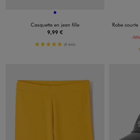
Disponible en 1 coloris
Disponible e
BLEU
Casquette en jean fille
Robe courte à taille
9,99 €
-50%
5/5 de moyenne
(4 avis)