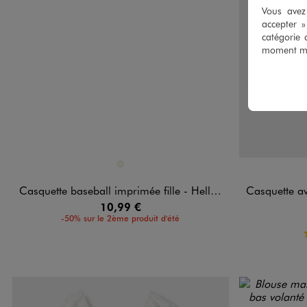
Vous avez 
accepter 
catégorie 
moment mod
Disponible en 1 coloris
Disponible e
BEIGE
Casquette baseball imprimée fille - Hello Kitty
Casquette avec in
10,99 €
-50% sur le 2ème produit d'été