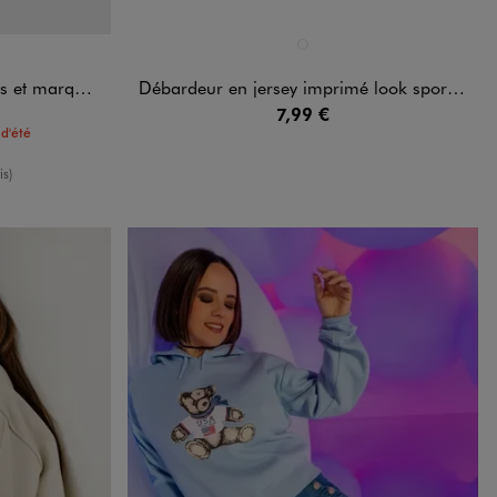
Disponible en 1 coloris
BLANC STANDARD
lle - Camps United
Débardeur en jersey imprimé look sport fille
7,99 €
d'été
oyenne
is)