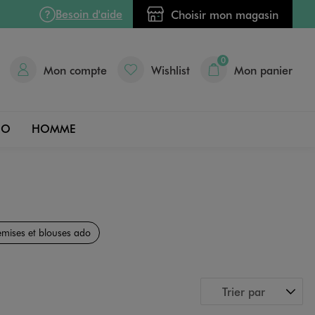
Besoin d'aide
Choisir mon magasin
0
Mon compte
Wishlist
Mon panier
DO
HOMME
mises et blouses ado
Trier par