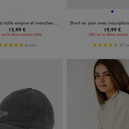
n 1 coloris
Disponible en 1 coloris
NOIR STANDARD
BLEU
 empire et manches courtes bouffantes fille
Short en jean avec inscriptions et marques d’usure fi
15,99 €
19,99 €
 sur le 2ème produit d'été
-50% sur le 2ème produit 
5/5 de moyenne
4.5/5 de m
(6 avis)
(21 av