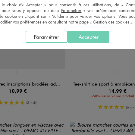
le choix d'« Accepter » pour consentir à ces utilisations, de « Con
» pour vous y opposer ou de «
Paramétrer
» vos préférences concern
de cookie en cliquant sur « Valider » pour valider vos options. Vous po
ifier vos préférences en consultant notre page «
Gestion des cookies
».
Paramétrer
Accepter
n 1 coloris
Disponible en 1 coloris
BLANC STANDARD
BLANC STAN
scriptions brodées ados - Camps United
Tee-shirt de sport à empiècement filet fill
10,99 €
14,99 €
-50% sur le 2ème produit 
5/5 de moyenne
(3 avis)
5/5 de mo
(6 avi