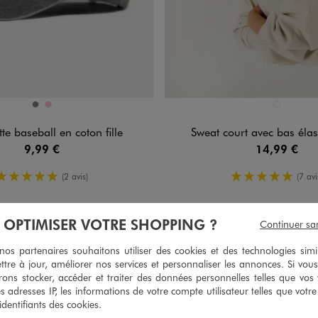
n 2 coloris
Disponible en 1 coloris
GRIS
ROSE
BEIGE STAN
e baseball en coton fille
Sweat court avec bas élast
9,99 €
14,99 €
5/5 de moyenne
5/5 de mo
(2 avis)
(7 avi
À OPTIMISER VOTRE SHOPPING ?
Continuer sa
s partenaires souhaitons utiliser des cookies et des technologies simi
ttre à jour, améliorer nos services et personnaliser les annonces. Si vous
ons stocker, accéder et traiter des données personnelles telles que vos v
es adresses IP, les informations de votre compte utilisateur telles que votr
 identifiants des cookies.