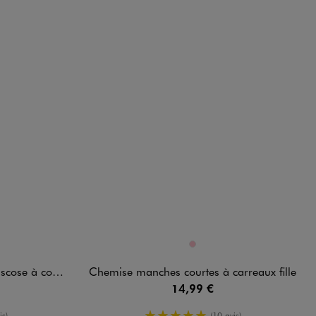
Disponible en 1 coloris
DARD
ROSE
l Bardot fille
Chemise manches courtes à carreaux fille
14,99 €
enne
5/5 de moyenne
is)
(10 avis)