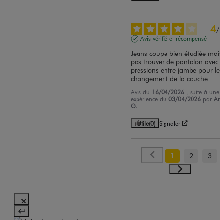
4
/
Avis vérifié et récompensé
Jeans coupe bien étudiée mais
pas trouver de pantalon avec 
pressions entre jambe pour le 
changement de la couche
Avis du
16/04/2026
, suite à une
expérience du
03/04/2026
par
A
G.
Utile
(0)
Signaler
1
2
3