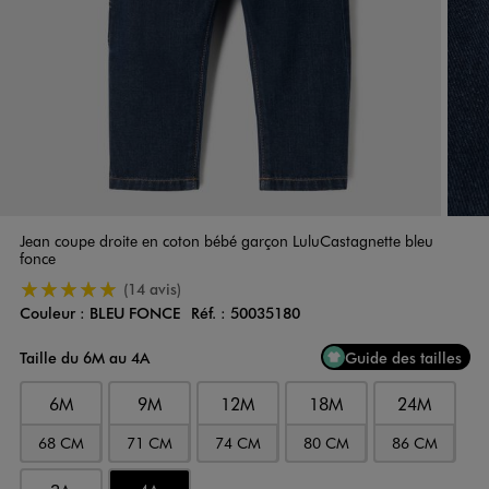
Jean coupe droite en coton bébé garçon LuluCastagnette bleu
fonce
5/5 de moyenne
(14 avis)
Couleur :
BLEU FONCE
Réf. :
50035180
Couleur
Choisissez votre Couleur
Taille du 6M au 4A
Guide des tailles
6M
9M
12M
18M
24M
68 CM
71 CM
74 CM
80 CM
86 CM