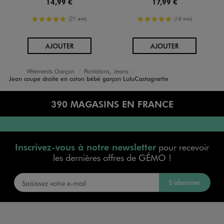
14,99 €
17,99 €
5/5 de moyenne
5/5 de moyenne
(27 avis)
(16 avis)
AU PANIER
AU PANIER
AJOUTER
AJOUTER
Vêtements Garçon
Pantalons, Jeans
Accueil
Bébé
Jean coupe droite en coton bébé garçon LuluCastagnette
390 MAGASINS EN FRANCE
Inscrivez-vous à notre newsletter
pour recevoir
les dernières offres de GÉMO !
S’abonner