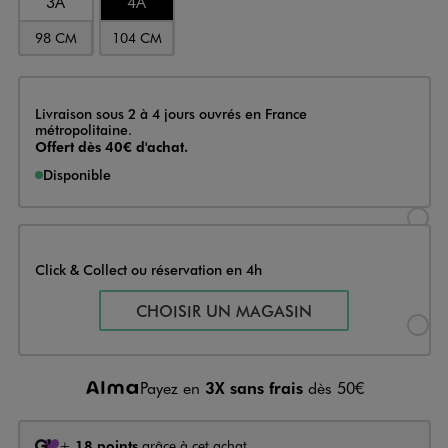
3A
4A
98 CM
104 CM
Livraison
Livraison sous 2 à 4 jours ouvrés en France
métropolitaine.
Offert dès 40€ d'achat.
Disponible
Sélectionner l’option de livraison
Click & Collect ou réservation en 4h
Sélectionner l’option de livraiso
CHOISIR UN MAGASIN
Payez en
3X sans frais
dès 50€
+
18 points
grâce à cet achat