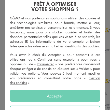
5/5 de moyenne
(21 avis)
PRÊT À OPTIMISER
VOTRE SHOPPING ?
AU PANIER
AU PANIER
AJOUTER
AJOUTER
GÉMO et nos partenaires souhaitons utiliser des cookies et
des technologies similaires pour fournir, mettre à jour,
4.9
améliorer nos services et personnaliser les annonces. Si vous
5
/
5
/
l'acceptez, nous pourrons stocker, accéder et traiter des
Avis vérifié et récompensé
données personnelles telles que vos visites à ce site web, les
adresses IP, les informations de votre compte utilisateur
Très bon produit
telles que votre adresse e-mail et les identifiants des cookies.
Avis du
10/08/2026
, suite à une
expérience du
28/07/2026
par
Vous avez le choix d'« Accepter » pour consentir à ces
Basé sur
15
avis soumis à un
Karolanne W.
contrôle
utilisations, de « Continuer sans accepter » pour vous y
Voir tous les avis sur ce site
opposer ou de «
Paramétrer
» vos préférences concernant
Utile
(0)
Signaler
chaque catégorie de cookie en cliquant sur « Valider » pour
5
étoiles
13
valider vos options. Vous pouvez à tout moment modifier
vos préférences en consultant notre page «
Gestion
4
étoiles
2
5
/
des cookies
».
3
étoiles
0
Avis vérifié et récompensé
2
étoiles
0
article de bonne qualité je le 
1
étoile
0
Accepter
recommande.
Trier les avis
Avis du
28/05/2026
, suite à une
expérience du
15/05/2026
par
Sy