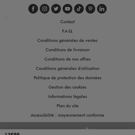
Suivez-nous sur faceboo
Suivez-nous sur inst
Suivez-nous sur twi
Suivez-nous sur
Suivez-nous s
Suivez-nou
Suivez-
.
Contact
F.A.Q.
Conditions générales de ventes
Conditions de livraison
Conditions de nos offres
Conditions générales d'utilisation
Politique de protection des données
Gestion des cookies
Informations légales
Plan du site
Accessibilité : moyennement conforme
Copyright © 2026
17€99