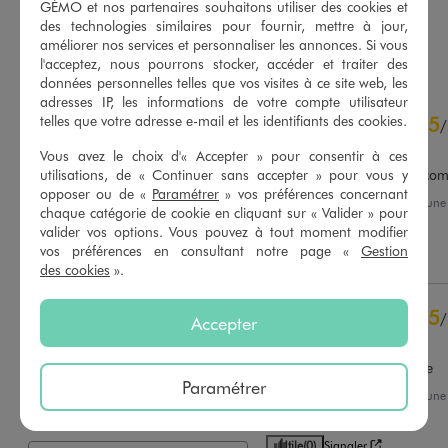
4.5/5 de moyenne
GÉMO et nos partenaires souhaitons utiliser des cookies et
(62 avis)
des technologies similaires pour fournir, mettre à jour,
AU PANIER
AU PANIER
améliorer nos services et personnaliser les annonces. Si vous
AJOUTER
AJOUTER
l'acceptez, nous pourrons stocker, accéder et traiter des
données personnelles telles que vos visites à ce site web, les
adresses IP, les informations de votre compte utilisateur
4.8
telles que votre adresse e-mail et les identifiants des cookies.
5
/
5
/
Avis vérifié et récompensé
Vous avez le choix d'« Accepter » pour consentir à ces
utilisations, de « Continuer sans accepter » pour vous y
Super jean,taille bien.je re
opposer ou de «
Paramétrer
» vos préférences concernant
Avis du
07/08/2026
, suite à un
chaque catégorie de cookie en cliquant sur « Valider » pour
25/07/2026
par
Patricia F.
Basé sur
53
avis soumis à un
valider vos options. Vous pouvez à tout moment modifier
contrôle
vos préférences en consultant notre page «
Gestion
Utile
(0)
Signaler
Voir tous les avis sur ce site
des cookies
».
5
étoiles
44
5
/
4
étoiles
8
Accepter
Avis vérifié et récompensé
3
étoiles
1
2
étoiles
0
Super pantalon confortable
Paramétrer
1
étoile
0
Avis du
11/06/2026
, suite à un
29/05/2026
par
Claudia M.
Trier les avis
Utile
(0)
Signaler