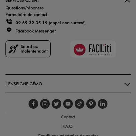
SERVICES CLIENT
Questions/réponses
Formulaire de contact
09 69 32 35 19
(appel non surtaxé)
Facebook Messenger
Faciliti
Goodays
L'ENSEIGNE GÉMO
Suivez-nous sur faceboo
Suivez-nous sur inst
Suivez-nous sur twi
Suivez-nous sur
Suivez-nous s
Suivez-nou
Suivez-
.
Contact
F.A.Q.
Conditions générales de ventes