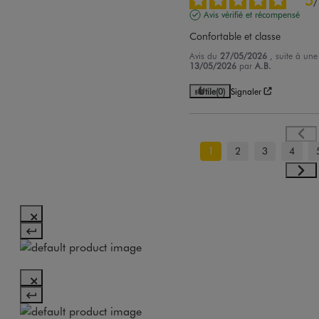
/
Avis vérifié et récompensé
Confortable et classe
Avis du
27/05/2026
, suite à un
13/05/2026
par
A.B.
Utile
(0)
Signaler
1
2
3
4