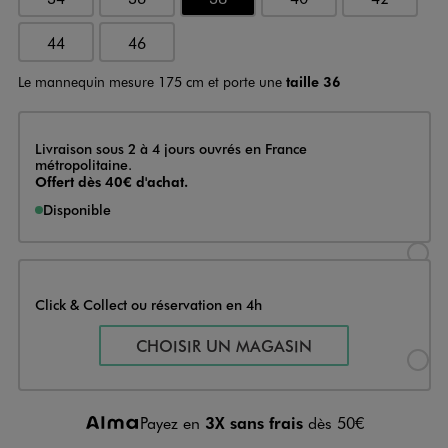
44
46
Le mannequin mesure 175 cm et porte une
taille 36
Livraison
Livraison sous 2 à 4 jours ouvrés en France
métropolitaine.
Offert dès 40€ d'achat.
Disponible
Sélectionner l’option de livraison
Click & Collect ou réservation en 4h
Sélectionner l’option de livraiso
CHOISIR UN MAGASIN
Payez en
3X sans frais
dès 50€