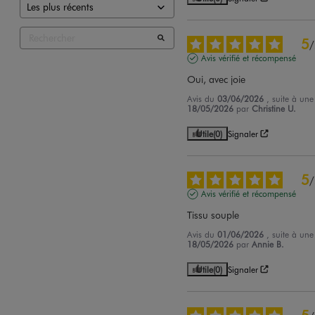
5
/
Avis vérifié et récompensé
Oui, avec joie
Avis du
03/06/2026
, suite à un
18/05/2026
par
Christine U.
Utile
(0)
Signaler
5
/
Avis vérifié et récompensé
Tissu souple
Avis du
01/06/2026
, suite à un
18/05/2026
par
Annie B.
Utile
(0)
Signaler
5