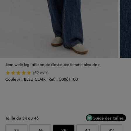
Jean wide leg taille haute élastiquée femme bleu clair
5/5 de moyenne
(52 avis)
Couleur :
BLEU CLAIR
Réf. :
50061100
Couleur
Choisissez votre Couleur
Taille du 34 au 46
Guide des tailles
34
36
38
40
42