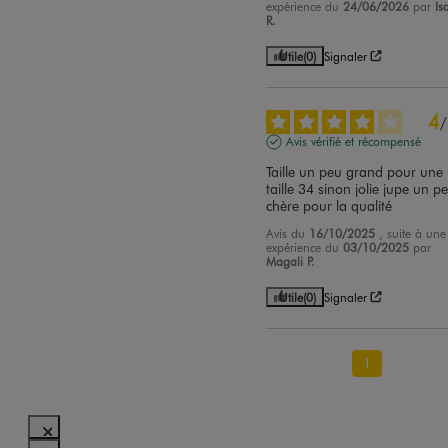
expérience du
24/06/2026
par
Is
R.
Utile
(0)
Signaler
4
/
Avis vérifié et récompensé
Taille un peu grand pour une 
taille 34 sinon jolie jupe un pe
chère pour la qualité
Avis du
16/10/2025
, suite à une
expérience du
03/10/2025
par
Magali P.
Utile
(0)
Signaler
1