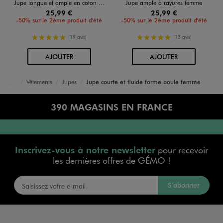
Jupe longue et ample en coton rayé femme
Jupe ample à rayures femme
25,99 €
25,99 €
-50% sur le 2ème produit d'été
-50% sur le 2ème produit d'été
5/5 de moyenne
5/5 de moyenne
(19 avis)
(13 avis)
AU PANIER
AU PANIER
AJOUTER
AJOUTER
Vêtements
Jupes
Jupe courte et fluide forme boule femme
Accueil
Femme
390 MAGASINS EN FRANCE
Inscrivez-vous à notre newsletter
pour recevoir
les dernières offres de GÉMO !
S’abonner