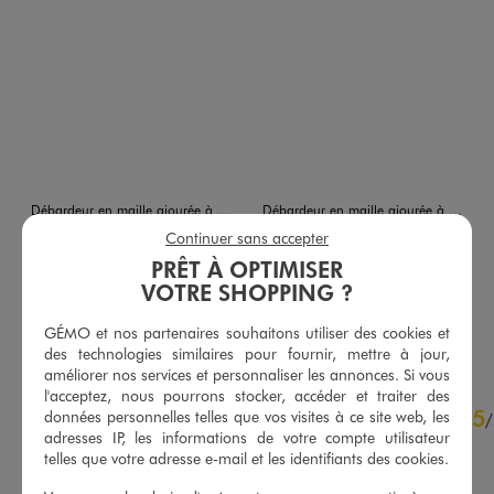
Débardeur en maille ajourée à boutonnière femme
Débardeur en maille ajourée à boutonnière femme
25,99 €
25,99 €
Continuer sans accepter
PRÊT À OPTIMISER
4.5/5 de moyenne
4.5/5 de moyenne
(23 avis)
(16 avis)
VOTRE SHOPPING ?
AU PANIER
AU PANIER
AJOUTER
AJOUTER
GÉMO et nos partenaires souhaitons utiliser des cookies et
des technologies similaires pour fournir, mettre à jour,
améliorer nos services et personnaliser les annonces. Si vous
l'acceptez, nous pourrons stocker, accéder et traiter des
4.8
5
données personnelles telles que vos visites à ce site web, les
/
5
/
adresses IP, les informations de votre compte utilisateur
Avis vérifié et récompensé
telles que votre adresse e-mail et les identifiants des cookies.
beau rendu belle matière 
agréable à porter