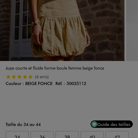
Jupe courte et fluide forme boule femme beige fonce
5/5 de moyenne
(4 avis)
Couleur :
BEIGE FONCE
Réf. :
50035112
Couleur
Choisissez votre Couleur
Taille du 34 au 44
Guide des tailles
34
36
38
40
42