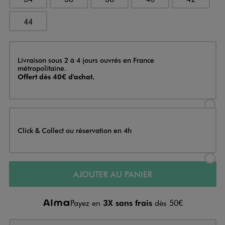
44
Livraison
Livraison sous 2 à 4 jours ouvrés en France
métropolitaine.
Offert dès 40€ d'achat.
Sélectionner l’option de livraison
Click & Collect ou réservation en 4h
Sélectionner l’option de livraiso
AJOUTER AU PANIER
Payez en
3X sans frais
dès 50€