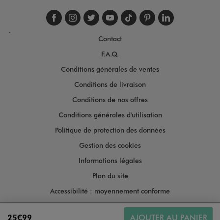
Suivez-nous sur faceboo
Suivez-nous sur inst
Suivez-nous sur twi
Suivez-nous sur
Suivez-nous s
Suivez-nou
Suivez-
.
Contact
F.A.Q.
Conditions générales de ventes
Conditions de livraison
Conditions de nos offres
Conditions générales d'utilisation
Politique de protection des données
Gestion des cookies
Informations légales
Plan du site
Accessibilité : moyennement conforme
25€99
AJOUTER AU PANIER
Copyright © 2026