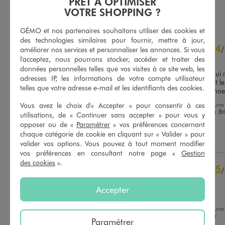
PRÊT À OPTIMISER
AU PANIER
AU PANIER
AJOUTER
AJOUTER
VOTRE SHOPPING ?
GÉMO et nos partenaires souhaitons utiliser des cookies et
des technologies similaires pour fournir, mettre à jour,
4.8
4
/
5
/
améliorer nos services et personnaliser les annonces. Si vous
l'acceptez, nous pourrons stocker, accéder et traiter des
Avis vérifié et récompensé
données personnelles telles que vos visites à ce site web, les
Jupe Confortable et tissu qui n
adresses IP, les informations de votre compte utilisateur
froisse pas Seul petit défaut le 
telles que votre adresse e-mail et les identifiants des cookies.
système de fermeture par no
Basé sur
25
avis soumis à un
Avis du
05/08/2026
, suite à une
Vous avez le choix d'« Accepter » pour consentir à ces
contrôle
expérience du
23/07/2026
par
Br
utilisations, de « Continuer sans accepter » pour vous y
Voir tous les avis sur ce site
L.
opposer ou de «
Paramétrer
» vos préférences concernant
chaque catégorie de cookie en cliquant sur « Valider » pour
5
étoiles
20
Utile
(0)
Signaler
valider vos options. Vous pouvez à tout moment modifier
4
étoiles
5
vos préférences en consultant notre page «
Gestion
3
étoiles
0
des cookies
».
5
2
étoiles
0
/
1
étoile
0
Avis vérifié et récompensé
Accepter
Facile à porter
Trier les avis
Avis du
03/08/2026
, suite à une
expérience du
21/07/2026
par
Paramétrer
Catherine D.