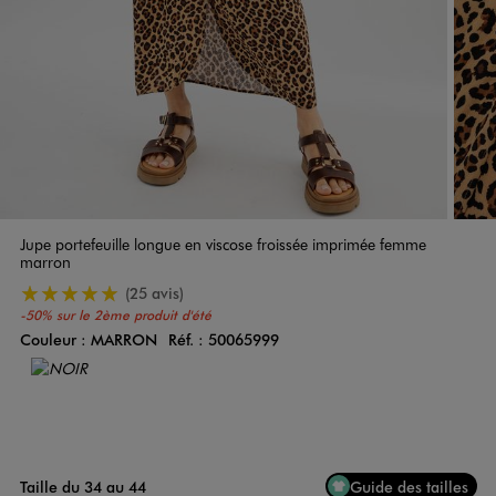
Jupe portefeuille longue en viscose froissée imprimée femme
marron
5/5 de moyenne
(25 avis)
-50% sur le 2ème produit d'été
Couleur :
MARRON
Réf. :
50065999
Couleur
Choisissez votre Couleur
Taille du 34 au 44
Guide des tailles