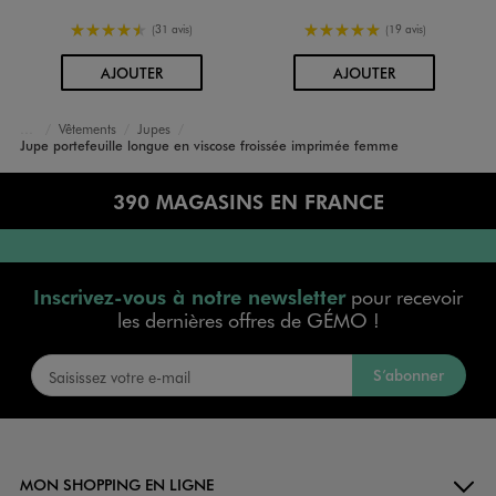
4.5/5 de moyenne
5/5 de moyenne
(31 avis)
(19 avis)
AU PANIER
AU PANIER
AJOUTER
AJOUTER
Vêtements
Jupes
Accueil
Femme
Jupe portefeuille longue en viscose froissée imprimée femme
390 MAGASINS EN FRANCE
Inscrivez-vous à notre newsletter
pour recevoir
les dernières offres de GÉMO !
S’abonner
MON SHOPPING EN LIGNE