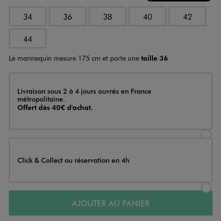
34
36
38
40
42
44
Le mannequin mesure 175 cm et porte une
taille 36
Livraison
Livraison sous 2 à 4 jours ouvrés en France
métropolitaine.
Offert dès 40€ d'achat.
Sélectionner l’option de livraison
Click & Collect ou réservation en 4h
Sélectionner l’option de livraiso
AJOUTER AU PANIER