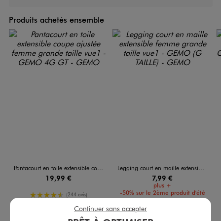
Produits achetés ensemble
Pantacourt en toile extensible coupe ajustée femme grande taille
Legging court en maille extensible femme grande taille
19,99 €
7,99 €
plus +
-50% sur le 2ème produit d'été
4.5/5 de moyenne
(244 avis)
Continuer sans accepter
4.5/5 de moyenne
(62 avis)