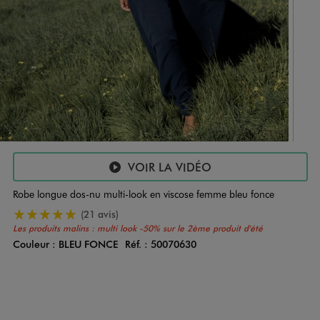
VOIR LA VIDÉO
Robe longue dos-nu multi-look en viscose femme bleu fonce
5/5 de moyenne
(21 avis)
Les produits malins : multi look
-50% sur le 2ème produit d'été
Couleur :
BLEU FONCE
Réf. :
50070630
Couleur
Choisissez votre Couleur