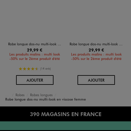
Robe longue dos-nu multi-look en viscose femme
Robe longue dos-nu multi-look en viscose femme
29,99 €
29,99 €
Les produits malins : multi look
Les produits malins : multi look
-50% sur le 2ème produit d'été
-50% sur le 2ème produit d'été
4.5/5 de moyenne
(14 avis)
AU PANIER
AU PANIER
AJOUTER
AJOUTER
Robes
Robes longues
Accueil
Femme
Vêtements
Robe longue dos-nu multi-look en viscose femme
390 MAGASINS EN FRANCE