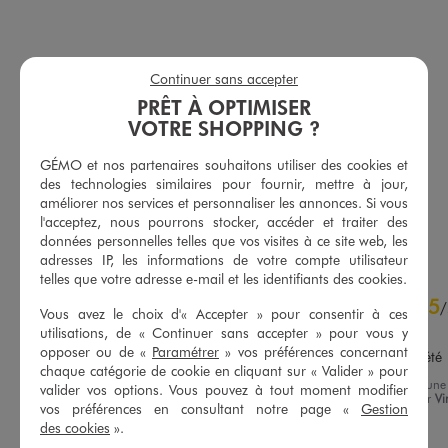
Continuer sans accepter
PRÊT À OPTIMISER
Combinaison pantalon multi-look en viscose femme
Combinaison pantalon multi-look en viscose femme
VOTRE SHOPPING ?
29,99 €
29,99 €
Les produits malins : multi look
Les produits malins : multi look
GÉMO et nos partenaires souhaitons utiliser des cookies et
des technologies similaires pour fournir, mettre à jour,
5/5 de moyenne
(4 avis)
améliorer nos services et personnaliser les annonces. Si vous
l'acceptez, nous pourrons stocker, accéder et traiter des
AU PANIER
AU PANIER
AJOUTER
AJOUTER
données personnelles telles que vos visites à ce site web, les
adresses IP, les informations de votre compte utilisateur
telles que votre adresse e-mail et les identifiants des cookies.
4.9
5
/
5
/
Vous avez le choix d'« Accepter » pour consentir à ces
Avis vérifié et récompensé
utilisations, de « Continuer sans accepter » pour vous y
opposer ou de «
Paramétrer
» vos préférences concernant
robe légère adapté pour l'été
chaque catégorie de cookie en cliquant sur « Valider » pour
Avis du
30/07/2026
, suite à une
valider vos options. Vous pouvez à tout moment modifier
expérience du
16/07/2026
par
Vi
Basé sur
21
avis soumis à un
vos préférences en consultant notre page «
Gestion
B.
contrôle
des cookies
».
Voir tous les avis sur ce site
Utile
(0)
Signaler