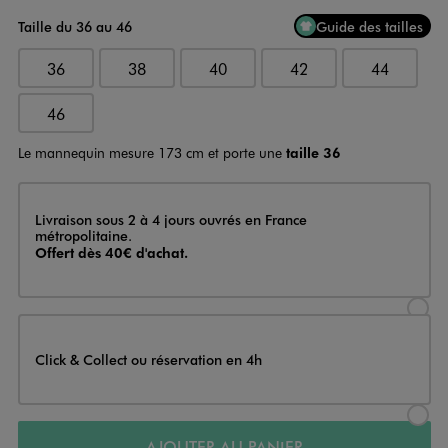
Taille du 36 au 46
Guide des tailles
36
38
40
42
44
46
Le mannequin mesure 173 cm et porte une
taille 36
Livraison
Livraison sous 2 à 4 jours ouvrés en France
métropolitaine.
Offert dès 40€ d'achat.
Sélectionner l’option de livraison
Click & Collect ou réservation en 4h
Sélectionner l’option de livraiso
AJOUTER AU PANIER