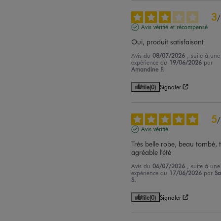
3
/
Avis vérifié et récompensé
Oui, produit satisfaisant
Avis du
08/07/2026
, suite à une
expérience du
19/06/2026
par
Amandine F.
Utile
(0)
Signaler
5
/
Avis vérifié
Très belle robe, beau tombé, t
agréable l'été
Avis du
06/07/2026
, suite à une
expérience du
17/06/2026
par
S
S.
Utile
(0)
Signaler