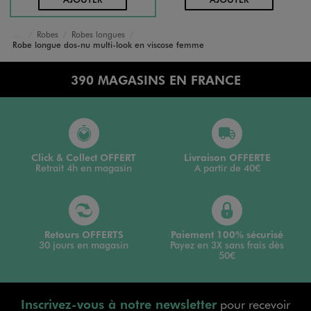
Robes
Robes longues
Accueil
Femme
Vêtements
Robe longue dos-nu multi-look en viscose femme
390 MAGASINS EN FRANCE
Click & Collect OFFERT
Livraison OFFERTE
Retrait 4h en magasin
A partir de 40€
Retours OFFERTS
Paiement 100% sécurisé
30 jours en magasin
Payez en 3X sans frais dès
50€
Inscrivez-vous à notre newsletter
pour recevoir