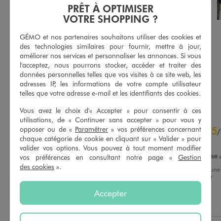
S
PRÊT À OPTIMISER
VOTRE SHOPPING ?
GÉMO et nos partenaires souhaitons utiliser des cookies et
Combinaison pantalon multi-look en viscose femme
Combinaison pantalon multi-look en viscose femme
des technologies similaires pour fournir, mettre à jour,
29,99 €
29,99 €
améliorer nos services et personnaliser les annonces. Si vous
Les produits malins : multi look
Les produits malins : multi look
l'acceptez, nous pourrons stocker, accéder et traiter des
données personnelles telles que vos visites à ce site web, les
adresses IP, les informations de votre compte utilisateur
AU PANIER
AU PANIER
AJOUTER
AJOUTER
telles que votre adresse e-mail et les identifiants des cookies.
Vous avez le choix d'« Accepter » pour consentir à ces
utilisations, de « Continuer sans accepter » pour vous y
5
opposer ou de «
Paramétrer
» vos préférences concernant
5
/
5
/
chaque catégorie de cookie en cliquant sur « Valider » pour
Avis vérifié et récompensé
valider vos options. Vous pouvez à tout moment modifier
Super accueil de la vendeuse 
vos préférences en consultant notre page «
Gestion
des cookies
».
Avis du
31/07/2026
, suite à une
expérience du
18/07/2026
par
Basé sur
2
avis soumis à un
Harivony R.
contrôle
Accepter
Voir tous les avis sur ce site
Utile
(0)
Signaler
5
étoiles
2