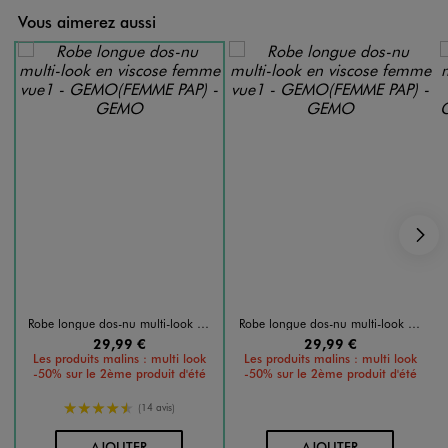
Vous aimerez aussi
S
Robe longue dos-nu multi-look en viscose femme
Robe longue dos-nu multi-look en viscose femme
29,99 €
29,99 €
Les produits malins : multi look
Les produits malins : multi look
-50% sur le 2ème produit d'été
-50% sur le 2ème produit d'été
4.5/5 de moyenne
(14 avis)
AU PANIER
AU PANIER
AJOUTER
AJOUTER