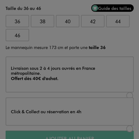
Taille du 36 au 46
Guide des tailles
36
38
40
42
44
46
Le mannequin mesure 173 cm et porte une
taille 36
Livraison
Livraison sous 2 à 4 jours ouvrés en France
métropolitaine.
Offert dès 40€ d'achat.
Sélectionner l’option de livraison
Click & Collect ou réservation en 4h
Sélectionner l’option de livraiso
AJOUTER AU PANIER