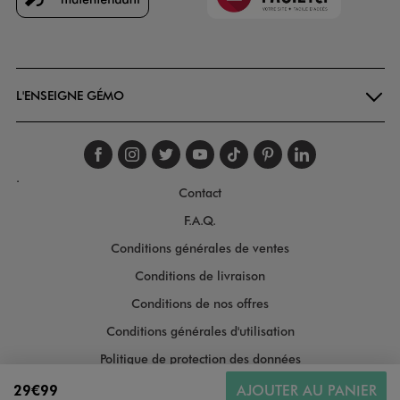
Goodays
L'ENSEIGNE GÉMO
Suivez-nous sur faceboo
Suivez-nous sur inst
Suivez-nous sur twi
Suivez-nous sur
Suivez-nous s
Suivez-nou
Suivez-
.
Contact
F.A.Q.
Conditions générales de ventes
Conditions de livraison
Conditions de nos offres
Conditions générales d'utilisation
Politique de protection des données
Gestion des cookies
29€99
AJOUTER AU PANIER