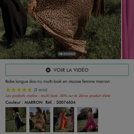
1
Sur 7
2
Sur 7
3
Sur 7
4
Sur 7
5
Sur 7
6
Sur 7
7
Sur 7
VOIR LA VIDÉO
Robe longue dos-nu multi-look en viscose femme marron
5/5 de moyenne
(2 avis)
Les produits malins : multi look
-50% sur le 2ème produit d'été
Couleur :
MARRON
Réf. :
50074604
Couleur
Choisissez votre Couleur