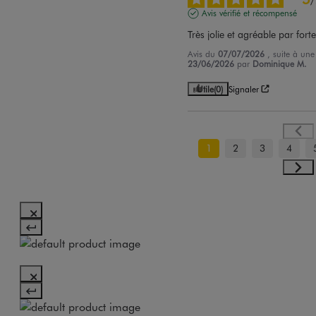
Avis vérifié et récompensé
Très jolie et agréable par fort
Avis du
07/07/2026
, suite à un
23/06/2026
par
Dominique M.
Utile
(0)
Signaler
1
2
3
4