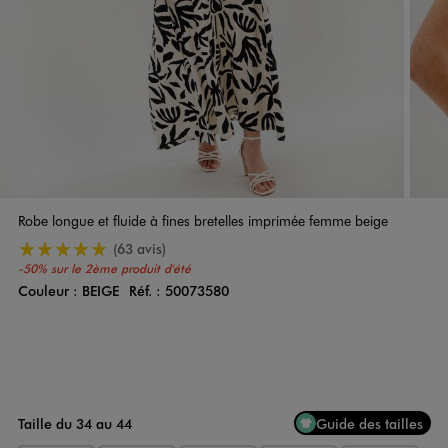
Robe longue et fluide à fines bretelles imprimée femme beige
5/5 de moyenne
(63 avis)
-50% sur le 2ème produit d'été
Couleur :
BEIGE
Réf. :
50073580
Couleur
Choisissez votre Couleur
Taille du 34 au 44
Guide des tailles