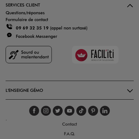
SERVICES CLIENT
Questions/réponses
Formulaire de contact
09 69 32 35 19
(appel non surtaxé)
Facebook Messenger
Faciliti
Goodays
L'ENSEIGNE GÉMO
Suivez-nous sur faceboo
Suivez-nous sur inst
Suivez-nous sur twi
Suivez-nous sur
Suivez-nous s
Suivez-nou
Suivez-
.
Contact
F.A.Q.