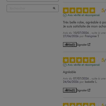
5
/
Avis vérifié et récompensé
Très belle robe, agréable à por
Je suis satisfaite de mon acha
Avis du
10/07/2026
, suite à un
27/06/2026
par
Françoise T.
Utile
(0)
Signaler
5
/
Avis vérifié et récompensé
Agréable
Avis du
07/07/2026
, suite à un
24/06/2026
par
Isabelle L.
Utile
(0)
Signaler
5
/