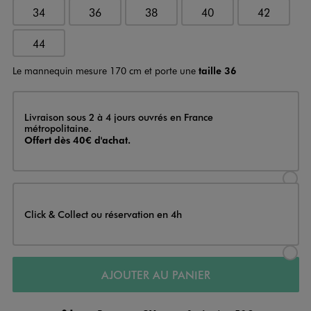
34
36
38
40
42
44
Le mannequin mesure 170 cm et porte une
taille 36
Livraison
Livraison sous 2 à 4 jours ouvrés en France
métropolitaine.
Offert dès 40€ d'achat.
Sélectionner l’option de livraison
Click & Collect ou réservation en 4h
Sélectionner l’option de livraiso
AJOUTER AU PANIER