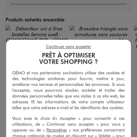
Produits achetés ensemble
Continuer sans accepter
PRÊT À OPTIMISER
VOTRE SHOPPING ?
GÉMO et nos partenaires souhaitons utiliser des cookies et
des technologies similaires pour fournir, mettre à jour,
améliorer nos services et personnaliser les annonces. Si vous
l'acceptez, nous pourrons stocker, accéder et traiter des
données personnelles telles que vos visites à ce site web, les
adresses IP, les informations de votre compte utilisateur
telles que votre adresse e-mail et les identifiants des cookies.
Débardeur uni à fines bretelles femme
Brassière triangle sans armatures sans coutures avec mousses amovibles
3,99 €
12,99 €
Vous avez le choix d'« Accepter » pour consentir à ces
-50% sur le 2ème produit d'été
utilisations, de « Continuer sans accepter » pour vous y
4.5/5 de moyenne
(76 avis)
opposer ou de «
Paramétrer
» vos préférences concernant
4.5/5 de moyenne
(1628 avis)
chaque catégorie de cookie en cliquant sur « Valider » pour