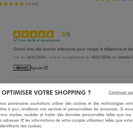
5/5 de moyenne
(13 avis)
5
/
5
Avis vérifié et récompensé
Grand avec des poches intérieures pour ranger le téléphone et des
Avis du
16/07/2026
, suite à une expérience du
03/07/2026
par
Isabelle 
Utile
(0)
Signaler
5
/
5
À OPTIMISER VOTRE SHOPPING ?
Continuer sa
Avis vérifié et récompensé
Grand et pratique avec ses deux poches à l'intérieur
s partenaires souhaitons utiliser des cookies et des technologies simi
ttre à jour, améliorer nos services et personnaliser les annonces. Si vous
Avis du
29/06/2026
, suite à une expérience du
16/06/2026
par
Catherin
ons stocker, accéder et traiter des données personnelles telles que vos v
es adresses IP, les informations de votre compte utilisateur telles que votr
Utile
(0)
Signaler
 identifiants des cookies.