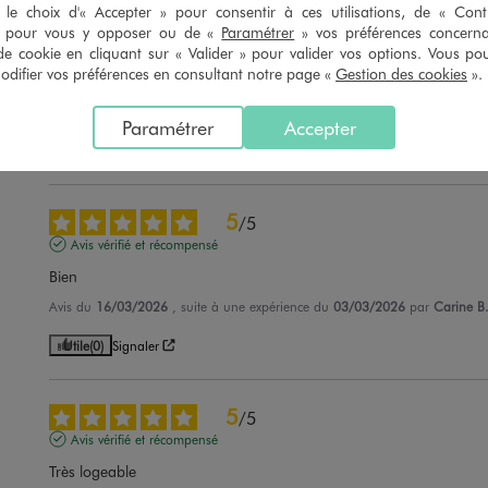
le choix d'« Accepter » pour consentir à ces utilisations, de « Con
5
/
5
» pour vous y opposer ou de «
Paramétrer
» vos préférences concern
Avis vérifié et récompensé
de cookie en cliquant sur « Valider » pour valider vos options. Vous po
ifier vos préférences en consultant notre page «
Gestion des cookies
».
Très joli et pratique
Avis du
13/04/2026
, suite à une expérience du
31/03/2026
par
C.G.
Paramétrer
Accepter
Utile
(0)
Signaler
5
/
5
Avis vérifié et récompensé
Bien
Avis du
16/03/2026
, suite à une expérience du
03/03/2026
par
Carine B
Utile
(0)
Signaler
5
/
5
Avis vérifié et récompensé
Très logeable