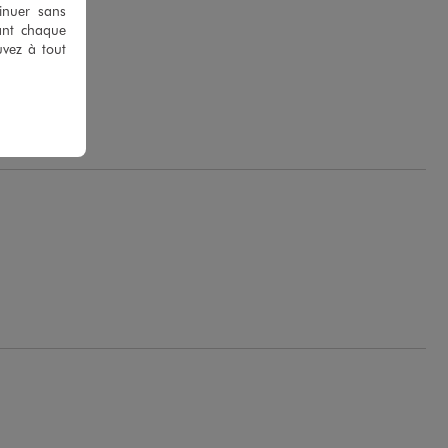
tinuer sans
ant chaque
uvez à tout
.