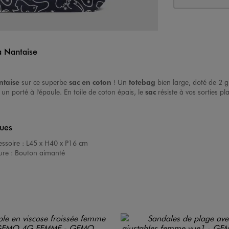
a Nantaise
ntaise
sur ce superbe
sac en coton
! Un
totebag
bien large, doté de 2 
n porté à l'épaule. En toile de coton épais, le
sac
résiste à vos sorties p
ques
ssoire :
L45 x H40 x P16 cm
ure :
Bouton aimanté