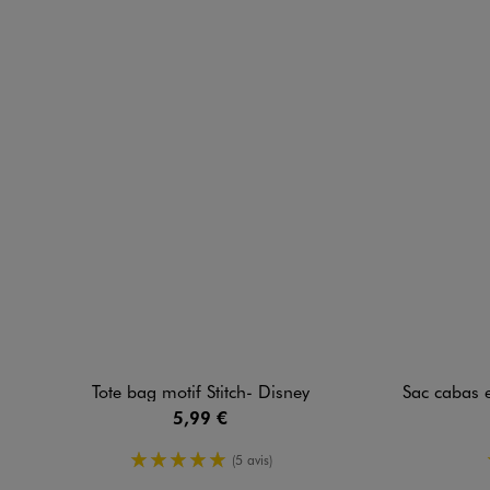
Tote bag motif Stitch- Disney
Sac cabas en
5,99 €
5/5 de moyenne
(5 avis)