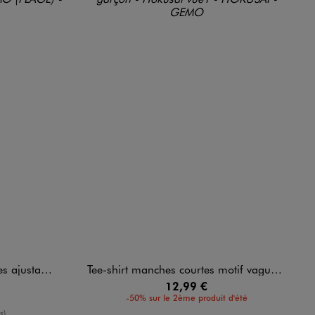
ables femme
Tee-shirt manches courtes motif vague garçon - Hokusai
12,99 €
-50% sur le 2ème produit d'été
oyenne
s)