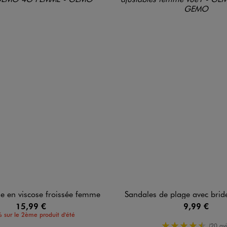
e en viscose froissée femme
Sandales de plage avec brides ajust
15,99 €
9,99 €
 sur le 2ème produit d'été
4.5/5 de m
(20 avi