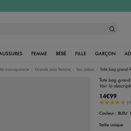
AUSSURES
FEMME
BÉBÉ
FILLE
GARÇON
A
tite maroquinerie
Grands sacs femme
Sac cabas
Tote bag grand 
Tote bag grand
Voir la descript
14€99
5/5 de moyenn
(1
Couleur :
BLEU
Couleur
Choisissez votre 
Taille unique