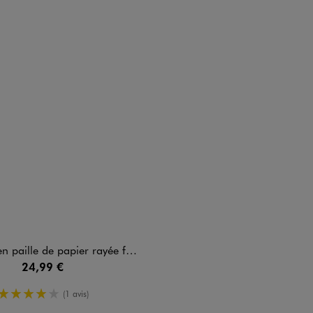
 paille de papier rayée femme
24,99 €
4/5 de moyenne
(1 avis)