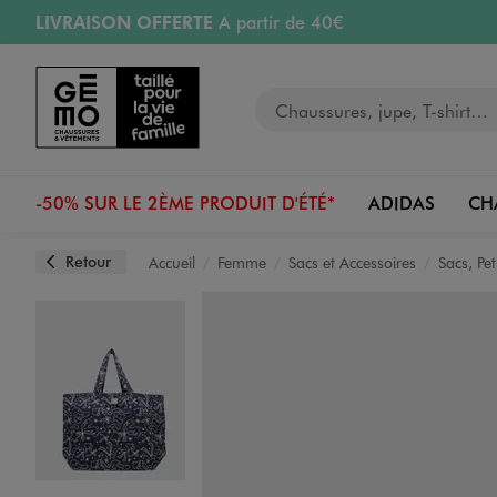
LIVRAISON OFFERTE
A partir de 40€
Aller au contenu principal
Aller à la navigation
RETRAIT ET LIVRAISON OFFERTE
en magasin
Votre recherche
RÉSERVATION GRATUITE
4h en magasin
Retours OFFERTS
pendant 30 jours
-50% SUR LE 2ÈME PRODUIT D'ÉTÉ*
ADIDAS
CH
Retour
Accueil
Femme
Sacs et Accessoires
Sacs, Pe
Image 1 sur 4