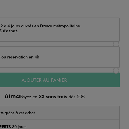
 2 à 4 jours ouvrés en France métropolitaine.
€ d'achat.
Sélectionner l’option de livraison Achat et li
t ou réservation en 4h
Sélectionner l’option de livraison Achat et r
AJOUTER AU PANIER
Payez en
3X sans frais
dès 50€
ts
grâce à cet achat
FERTS
30 jours