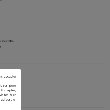
 papiers.
G.
ns accepter
laires pour
 l'acceptez,
e D.
isites à ce
e adresse e-