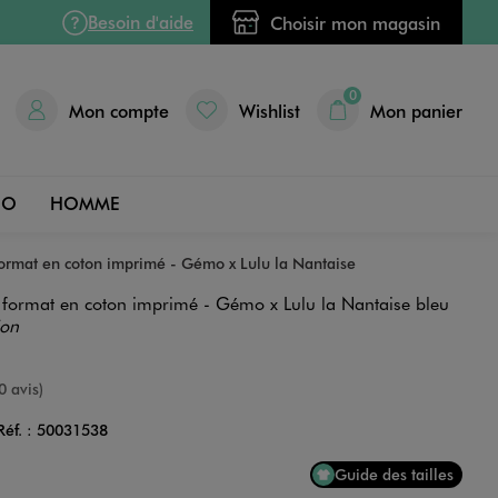
Besoin d'aide
Choisir mon magasin
0
Mon compte
Wishlist
Mon panier
DO
HOMME
format en coton imprimé - Gémo x Lulu la Nantaise
 format en coton imprimé - Gémo x Lulu la Nantaise bleu
ion
e
0 avis)
Réf. :
50031538
Couleur
Guide des tailles