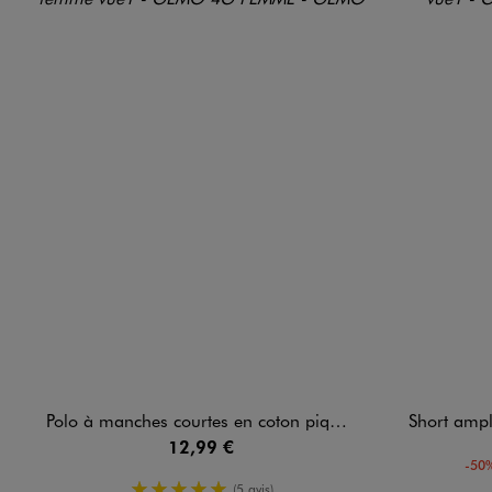
Polo à manches courtes en coton piqué femme
Short ampl
12,99 €
-50%
5/5 de moyenne
(5 avis)