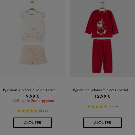
Disponible en 1 coloris
Disponible en 1 coloris
ECRU
ROUGE STANDARD
Pyjashort 2 pièces à volants avec motif chaton bébé fille
Pyjama en velours 2 pièces spécial Noël bébé
9,99 €
12,99 €
-50% sur le 2ème pyjama
5/5 de moyenne
(2 avis)
5/5 de moyenne
(3 avis)
AU PANIER
AU PANIER
AJOUTER
AJOUTER