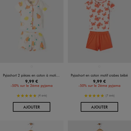
Disponible en 1 coloris
Disponible en 1 coloris
BLANC
BLANC
Pyjashort 2 pièces en coton à motifs fruits bébé fille
Pyjashort en coton motif crabes bébé
9,99 €
9,99 €
-50% sur le 2ème pyjama
-50% sur le 2ème pyjama
5/5 de moyenne
5/5 de moyenne
(4 avis)
(7 avis)
AU PANIER
AU PANIER
AJOUTER
AJOUTER