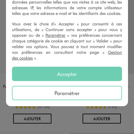
données personnelles telles que vos visites à ce site web, les
adresses IP, les informations de votre compte utilisateur
telles que votre adresse e-mail et les identifiants des cookies.
Vous avez le choix d'« Accepter » pour consentir à ces
utilisations, de « Continuer sans accepter » pour vous y
opposer ou de «
Paramétrer
» vos préférences concernant
chaque catégorie de cookie en cliquant sur « Valider » pour
valider vos options. Vous pouvez à tout moment modifier
vos préférences en consultant notre page «
Gestion
des cookies
».
Accepter
Disponible en 1 coloris
Disponible en 1 coloris
ECRU
ORANGE
Pyjama en velours à motif lapin bébé fille
Pyjashort 2 pièces à motifs lions bébé garçon
11,99 €
9,99 €
Paramétrer
-50% sur le 2ème pyjama
-50% sur le 2ème pyjama
5/5 de moyenne
5/5 de moyenne
(357 avis)
(4 avis)
AU PANIER
AU PANIER
AJOUTER
AJOUTER