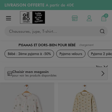
LIVRAISON OFFERTE
A partir de 40€
Aller au contenu principal
Aller à la navigation
RETRAIT ET LIVRAISON OFFERTE
en magasin
0
Choisir mon magasin
Mon compte
Mon pa
Afficher le menu
PAYEZ EN 3x SANS FRAIS
dès 50€
Chaussures, jupe, T-shirt…
Retours OFFERTS
pendant 30 jours
PYJAMAS ET DORS-BIEN POUR BÉBÉ
chargement
Naissance
Bébé : 2ème pyjama à -50%
Pyjama velours
Pyjama 2 pièc
Trier
Choisir mon magasin
pour voir les produits disponibles