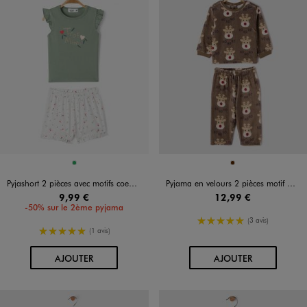
Disponible en 1 coloris
Disponible en 1 coloris
VERT
MARRON
Pyjashort 2 pièces avec motifs coeurs bébé fille
Pyjama en velours 2 pièces motif Noël bébé garçon
9,99 €
12,99 €
-50% sur le 2ème pyjama
5/5 de moyenne
(3 avis)
5/5 de moyenne
(1 avis)
AU PANIER
AU PANIER
AJOUTER
AJOUTER