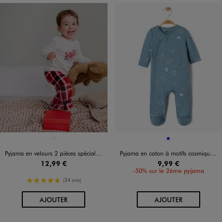
Disponible en 1 coloris
Disponible en 1 coloris
ECRU
BLEU
Pyjama en velours 2 pièces spécial Noël bébé
Pyjama en coton à motifs cosmiques bébé garçon
12,99 €
9,99 €
-50% sur le 2ème pyjama
5/5 de moyenne
(34 avis)
AU PANIER
AU PANIER
AJOUTER
AJOUTER