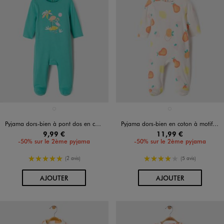
Disponible en 1 coloris
Disponible en 1 coloris
VERT STANDARD
BLANC
Pyjama dors-bien à pont dos en coton à motif bébé
Pyjama dors-bien en coton à motifs fruits bébé fille
9,99 €
11,99 €
-50% sur le 2ème pyjama
-50% sur le 2ème pyjama
5/5 de moyenne
4/5 de moyenne
(2 avis)
(5 avis)
AU PANIER
AU PANIER
AJOUTER
AJOUTER