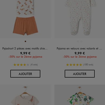
Disponible en 1 coloris
Disponible en 2 coloris
MARRON
BLANC
BLANC
Pyjashort 2 pièces avec motifs chiens bébé garçon
Pyjama en velours avec volants et motifs coeurs bébé fille
9,99 €
9,99 €
-50% sur le 2ème pyjama
-50% sur le 2ème pyjama
4/5 de moyenne
5/5 de moyenne
(4 avis)
(180 avis)
AU PANIER
AU PANIER
AJOUTER
AJOUTER