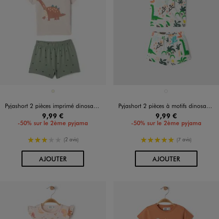
Disponible en 1 coloris
Disponible en 1 coloris
BEIGE
BLANC
Pyjashort 2 pièces imprimé dinosaures bébé
Pyjashort 2 pièces à motifs dinosaures bébé garçon
9,99 €
9,99 €
-50% sur le 2ème pyjama
-50% sur le 2ème pyjama
3/5 de moyenne
5/5 de moyenne
(2 avis)
(7 avis)
AU PANIER
AU PANIER
AJOUTER
AJOUTER