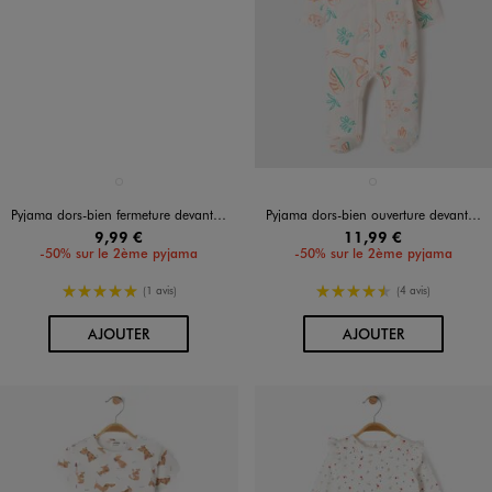
Disponible en 1 coloris
Disponible en 1 coloris
VERT STANDARD
BLANC
Pyjama dors-bien fermeture devant avec motifs dinosaures bébé
Pyjama dors-bien ouverture devant imprimé tropical bébé
9,99 €
11,99 €
-50% sur le 2ème pyjama
-50% sur le 2ème pyjama
5/5 de moyenne
4.5/5 de moyenne
(1 avis)
(4 avis)
AU PANIER
AU PANIER
AJOUTER
AJOUTER