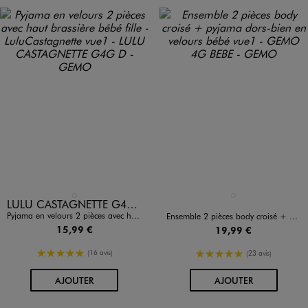
Disponible en 1 coloris
Disponible en 1 coloris
BLANC
BLANC
LULU CASTAGNETTE G4G D
Pyjama en velours 2 pièces avec haut brassière bébé fille - LuluCastagnette
Ensemble 2 pièces body croisé + pyjama dors-bien en velours bébé
15,99 €
19,99 €
5/5 de moyenne
5/5 de moyenne
(16 avis)
(23 avis)
AU PANIER
AU PANIER
AJOUTER
AJOUTER