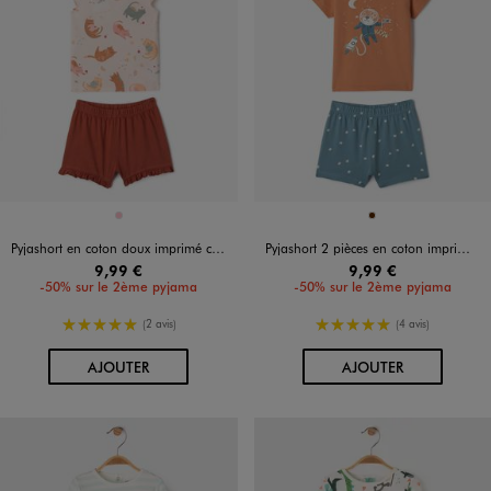
Disponible en 1 coloris
Disponible en 1 coloris
ROSE
MARRON
Pyjashort en coton doux imprimé chats bébé
Pyjashort 2 pièces en coton imprimé bébé
9,99 €
9,99 €
-50% sur le 2ème pyjama
-50% sur le 2ème pyjama
5/5 de moyenne
5/5 de moyenne
(2 avis)
(4 avis)
AU PANIER
AU PANIER
AJOUTER
AJOUTER