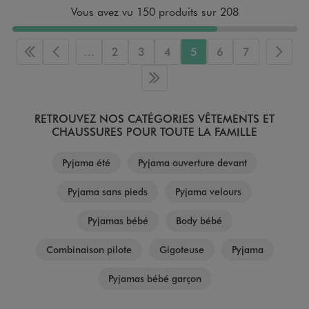
Vous avez vu 150 produits sur 208
...
2
3
4
5
6
7
Première page
Page précédente
Page 
Dernière page
RETROUVEZ NOS CATÉGORIES VÊTEMENTS ET
CHAUSSURES POUR TOUTE LA FAMILLE
Pyjama été
Pyjama ouverture devant
Pyjama sans pieds
Pyjama velours
Pyjamas bébé
Body bébé
Combinaison pilote
Gigoteuse
Pyjama
Pyjamas bébé garçon