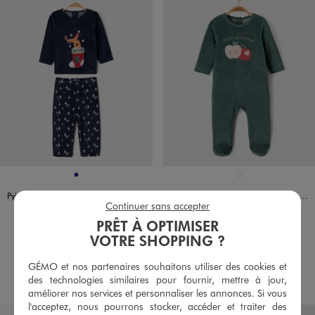
Disponible en 1 coloris
Disponible en 1 coloris
MARINE
VERT STANDARD
Pyjama en velours 2 pièces spécial Noël bébé
Pyjama en velours motifs pommes bébé fille
Continuer sans accepter
12,99 €
11,99 €
-50% sur le 2ème pyjama
PRÊT À OPTIMISER
4.5/5 de moyenne
(3 avis)
VOTRE SHOPPING ?
5/5 de moyenne
(24 avis)
GÉMO et nos partenaires souhaitons utiliser des cookies et
AU PANIER
AU PANIER
AJOUTER
AJOUTER
des technologies similaires pour fournir, mettre à jour,
améliorer nos services et personnaliser les annonces. Si vous
l'acceptez, nous pourrons stocker, accéder et traiter des