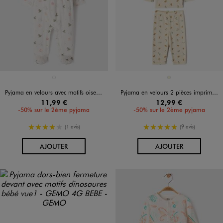
Disponible en 1 coloris
Disponible en 1 coloris
BLANC
BEIGE
Pyjama en velours avec motifs oiseaux et fronces bébé
Pyjama en velours 2 pièces imprimées dinosaures bébé
11,99 €
12,99 €
-50% sur le 2ème pyjama
-50% sur le 2ème pyjama
4/5 de moyenne
5/5 de moyenne
(1 avis)
(9 avis)
AU PANIER
AU PANIER
AJOUTER
AJOUTER