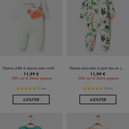
Disponible en 1 coloris
Disponible en 1 coloris
BLEU STANDARD
BLANC
Pyjama d’été à rayures avec motif crabe bébé garçon
Pyjama dors-bien à pont dos en coton à motif bébé
11,99 €
11,99 €
-50% sur le 2ème pyjama
-50% sur le 2ème pyjama
5/5 de moyenne
5/5 de moyenne
(7 avis)
(3 avis)
AU PANIER
AU PANIER
AJOUTER
AJOUTER