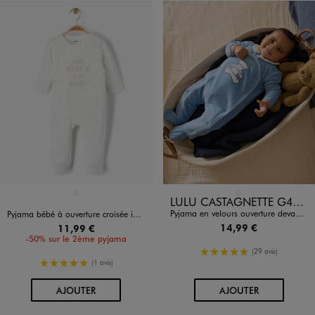
Disponible en 1 coloris
Disponible en 1 coloris
ECRU
BLEU STANDARD
LULU CASTAGNETTE G4G D
Pyjama en velours ouverture devant bébé garçon - LuluCastagnette
Pyjama bébé à ouverture croisée imprimé étoiles
14,99 €
11,99 €
-50% sur le 2ème pyjama
5/5 de moyenne
(29 avis)
5/5 de moyenne
(1 avis)
AU PANIER
AU PANIER
AJOUTER
AJOUTER