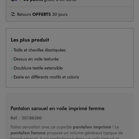
Retours
OFFERTS
30 jours
Les plus produit
Taille et chevilles élastiquées
Dessus en voile texturée
Doublure textile extensible
Existe en différents motifs et coloris
Pantalon sarouel en voile imprimé femme
Réf. :
50186360
Faites sensation avec ce superbe
pantalon imprimé
! Le
pantalon femme
propose un volume généreux typique de
l'esprit sarouel. Il est confectionné dans un voile texturé et