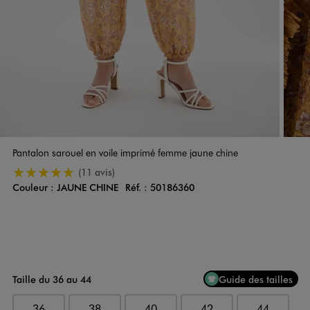
Pantalon sarouel en voile imprimé femme jaune chine
5/5 de moyenne
(11 avis)
Couleur :
JAUNE CHINE
Réf. :
50186360
Couleur
Choisissez votre Couleur
Taille du 36 au 44
Guide des tailles
36
38
40
42
44