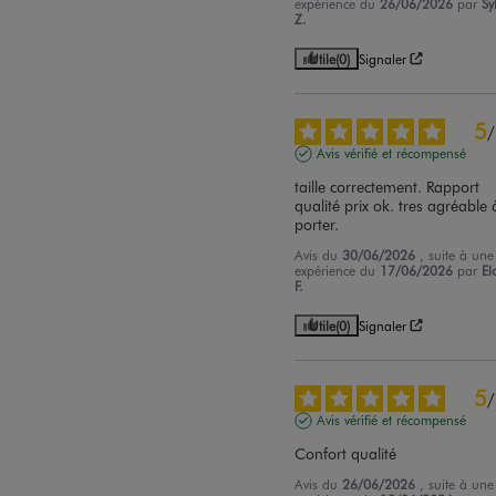
expérience du
26/06/2026
par
Sy
Z.
Utile
(0)
Signaler
5
/
Avis vérifié et récompensé
taille correctement. Rapport 
qualité prix ok. tres agréable à
porter.
Avis du
30/06/2026
, suite à une
expérience du
17/06/2026
par
El
F.
Utile
(0)
Signaler
5
/
Avis vérifié et récompensé
Confort qualité
Avis du
26/06/2026
, suite à une