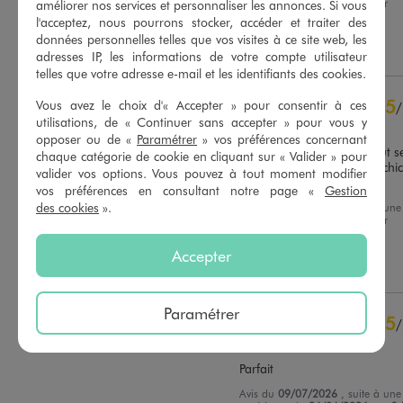
expérience du
24/07/2026
par
améliorer nos services et personnaliser les annonces. Si vous
Basé sur
11
avis soumis à un
Florence B.
l'acceptez, nous pourrons stocker, accéder et traiter des
contrôle
données personnelles telles que vos visites à ce site web, les
Voir tous les avis sur ce site
Utile
(0)
Signaler
adresses IP, les informations de votre compte utilisateur
telles que votre adresse e-mail et les identifiants des cookies.
5
étoiles
11
4
étoiles
0
5
Vous avez le choix d'« Accepter » pour consentir à ces
/
3
étoiles
0
utilisations, de « Continuer sans accepter » pour vous y
Avis vérifié et récompensé
2
étoiles
0
opposer ou de «
Paramétrer
» vos préférences concernant
très léger, et doublure, peut se
1
étoile
0
chaque catégorie de cookie en cliquant sur « Valider » pour
porter cool en baskets ou chic
valider vos options. Vous pouvez à tout moment modifier
avec talon,
vos préférences en consultant notre page «
Gestion
Trier les avis
des cookies
».
Avis du
01/08/2026
, suite à une
expérience du
19/07/2026
par
Corinne H.
Accepter
Utile
(0)
Signaler
Paramétrer
5
/
Avis vérifié et récompensé
Parfait
Avis du
09/07/2026
, suite à une