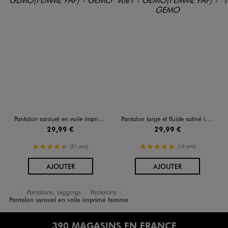
Pantalon sarouel en voile imprimé femme
Pantalon large et fluide satiné look sarouel femme
29,99 €
29,99 €
4.5/5 de moyenne
5/5 de moyenne
(31 avis)
(16 avis)
AU PANIER
AU PANIER
AJOUTER
AJOUTER
Pantalons, Leggings
Pantalons
Accueil
Femme
Vêtements
Pantalon sarouel en voile imprimé femme
390 MAGASINS EN FRANCE