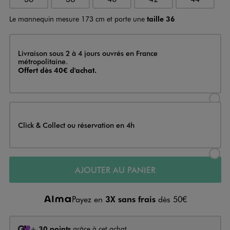
Le mannequin mesure 173 cm et porte une
taille 36
Livraison
Livraison sous 2 à 4 jours ouvrés en France
métropolitaine.
Offert dès 40€ d'achat.
Sélectionner l’option de livraison
Click & Collect ou réservation en 4h
Sélectionner l’option de livraiso
AJOUTER AU PANIER
Payez en
3X sans frais
dès 50€
+
30 points
grâce à cet achat