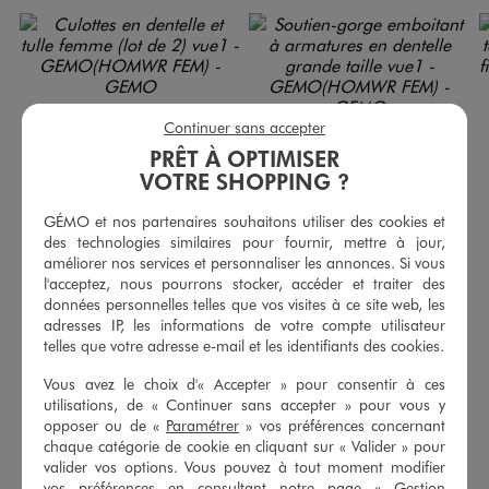
Continuer sans accepter
PRÊT À OPTIMISER
VOTRE SHOPPING ?
GÉMO et nos partenaires souhaitons utiliser des cookies et
des technologies similaires pour fournir, mettre à jour,
améliorer nos services et personnaliser les annonces. Si vous
l'acceptez, nous pourrons stocker, accéder et traiter des
données personnelles telles que vos visites à ce site web, les
Culottes en dentelle et tulle femme (lot de 2)
Soutien-gorge emboitant à armatures en dentelle grande taille
adresses IP, les informations de votre compte utilisateur
9,99 €
17,99 €
telles que votre adresse e-mail et les identifiants des cookies.
-50% sur le 2ème soutien-gorge
4.5/5 de moyenne
(14 avis)
Vous avez le choix d'« Accepter » pour consentir à ces
4.5/5 de moyenne
(311 avis)
utilisations, de « Continuer sans accepter » pour vous y
opposer ou de «
Paramétrer
» vos préférences concernant
AU PANIER
AU PANIER
AJOUTER
AJOUTER
chaque catégorie de cookie en cliquant sur « Valider » pour
valider vos options. Vous pouvez à tout moment modifier
vos préférences en consultant notre page «
Gestion