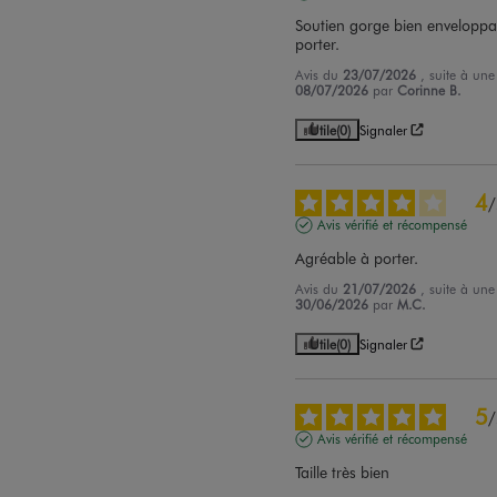
Soutien gorge bien enveloppan
porter.
Avis du
23/07/2026
, suite à un
08/07/2026
par
Corinne B.
Utile
(0)
Signaler
4
/
Avis vérifié et récompensé
Agréable à porter.
Avis du
21/07/2026
, suite à un
30/06/2026
par
M.C.
Utile
(0)
Signaler
5
/
Avis vérifié et récompensé
Taille très bien