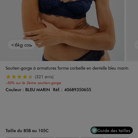
<6kg
CO2e
Soutien-gorge à armatures forme corbeille en dentelle bleu marin
4.5/5 de moyenne
(321 avis)
-50% sur le 2ème soutien-gorge
Couleur :
BLEU MARIN
Réf. :
40689350655
Couleur
Choisissez votre Couleur
Taille du 85B au 105C
Guide des tailles