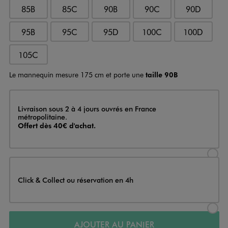
85B
85C
90B
90C
90D
95B
95C
95D
100C
100D
105C
Le mannequin mesure 175 cm et porte une
taille 90B
Livraison
Livraison sous 2 à 4 jours ouvrés en France
métropolitaine.
Offert dès 40€ d'achat.
Sélectionner l’option de livraison
Click & Collect ou réservation en 4h
Sélectionner l’option de livraiso
AJOUTER AU PANIER