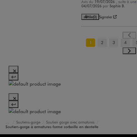
Avis du
19/07/2026
, suite à un
04/07/2026
par
Sophie B.
Utile
(0)
Signaler
1
2
3
4
Soutiens-gorge
Soutien gorge avec armatures
Accueil
Femme
Lingerie
Soutien-gorge à armatures forme corbeille en dentelle