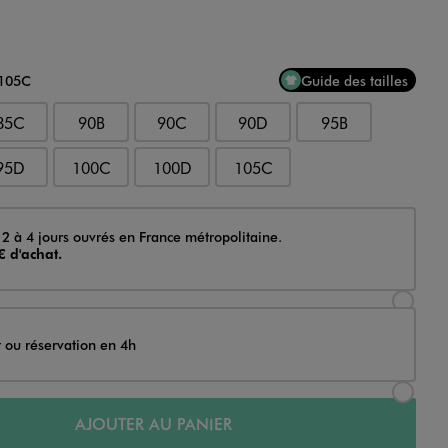
 105C
Guide des tailles
85C
90B
90C
90D
95B
95D
100C
100D
105C
 2 à 4 jours ouvrés en France métropolitaine.
€ d'achat.
Sélectionner l’option de livraison Achat et li
t ou réservation en 4h
Sélectionner l’option de livraison Achat et r
AJOUTER AU PANIER