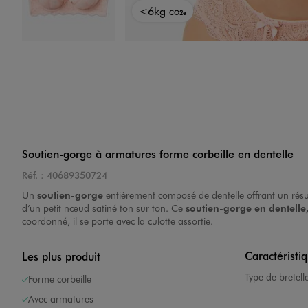
<6kg
CO2e
Image 4 sur 4
Soutien-gorge à armatures forme corbeille en dentelle
Réf. :
40689350724
Un
soutien-gorge
entièrement composé de dentelle offrant un résu
d’un petit nœud satiné ton sur ton. Ce
soutien-gorge
en dentelle
coordonné, il se porte avec la culotte assortie.
Caractéristi
Les plus produit
Type de bretell
Forme corbeille
Avec armatures