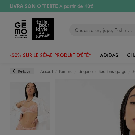
LIVRAISON OFFERTE
A partir de 40€
Aller au contenu principal
Aller à la navigation
RETRAIT ET LIVRAISON OFFERTE
en magasin
Votre recherche
RÉSERVATION GRATUITE
4h en magasin
Retours OFFERTS
pendant 30 jours
-50% SUR LE 2ÈME PRODUIT D'ÉTÉ*
ADIDAS
CH
Retour
Accueil
Femme
Lingerie
Soutiens-gorge
S
Image 1 sur 4