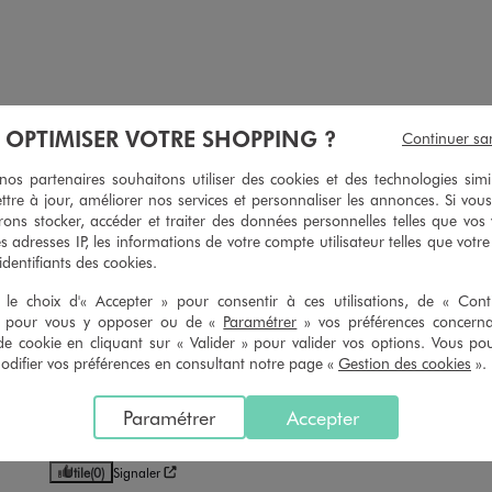
À OPTIMISER VOTRE SHOPPING ?
Continuer sa
oton stretch femme grande taille Plus +
Sac besace à bandouliè
8,99 €
19,99 €
s partenaires souhaitons utiliser des cookies et des technologies simi
ttre à jour, améliorer nos services et personnaliser les annonces. Si vous
4.5/5 de moyenne
4.5/5 de mo
ons stocker, accéder et traiter des données personnelles telles que vos v
(141 avis)
(496 av
es adresses IP, les informations de votre compte utilisateur telles que votr
 identifiants des cookies.
le choix d'« Accepter » pour consentir à ces utilisations, de « Con
» pour vous y opposer ou de «
Paramétrer
» vos préférences concern
de cookie en cliquant sur « Valider » pour valider vos options. Vous po
5
/
5
ifier vos préférences en consultant notre page «
Gestion des cookies
».
Avis vérifié et récompensé
Parfait  et jolie
Paramétrer
Accepter
Avis du
13/07/2026
, suite à une expérience du
30/06/2026
par
Veroniqu
Utile
(0)
Signaler