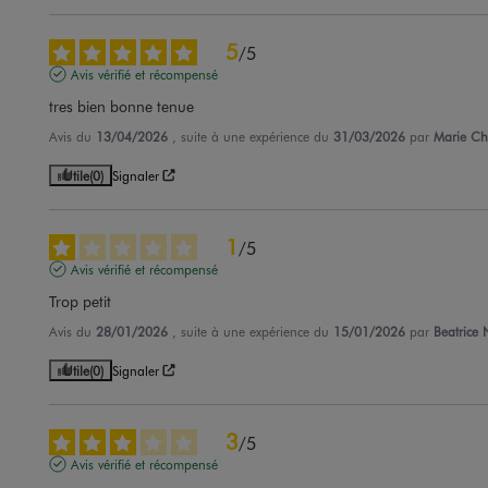
5
/
5
Avis vérifié et récompensé
tres bien bonne tenue
Avis du
13/04/2026
, suite à une expérience du
31/03/2026
par
Marie Chr
Utile
(0)
Signaler
1
/
5
Avis vérifié et récompensé
Trop petit
Avis du
28/01/2026
, suite à une expérience du
15/01/2026
par
Beatrice 
Utile
(0)
Signaler
3
/
5
Avis vérifié et récompensé