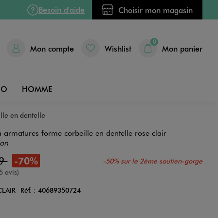
Besoin d'aide
Choisir mon magasin
0
Mon compte
Wishlist
Mon panier
DO
HOMME
lle en dentelle
 armatures forme corbeille en dentelle rose clair
ion
99
-70%
-50% sur le 2ème soutien-gorge
e
5 avis)
CLAIR
Réf. :
40689350724
Couleur