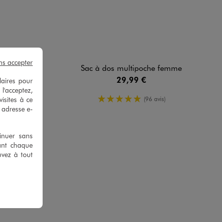
ns accepter
re femme
Sac à dos multipoche femme
29,99 €
laires pour
 l'acceptez,
yenne
5/5 de moyenne
isites à ce
is)
(96 avis)
e adresse e-
tinuer sans
ant chaque
uvez à tout
e G.