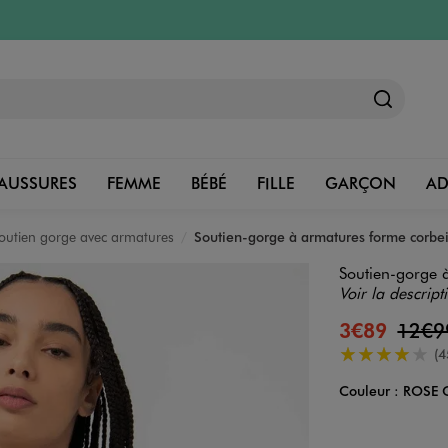
AUSSURES
FEMME
BÉBÉ
FILLE
GARÇON
A
outien gorge avec armatures
Soutien-gorge à armatures forme corbei
Soutien-gorge à
Voir la descript
3€89
12€
4/5 de moyenn
(4
Couleur :
ROSE 
Couleur
Choisissez votre 