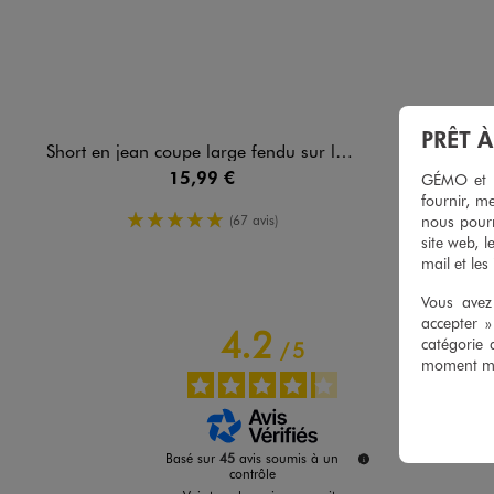
PRÊT 
Short en jean coupe large fendu sur les côtés femme
Legging 7/8e en c
15,99 €
GÉMO et no
fournir, me
5/5 de moyenne
nous pourr
(67 avis)
site web, l
mail et les
Vous avez 
accepter 
4.2
catégorie 
/
5
moment mod
Basé sur
45
avis soumis à un
contrôle