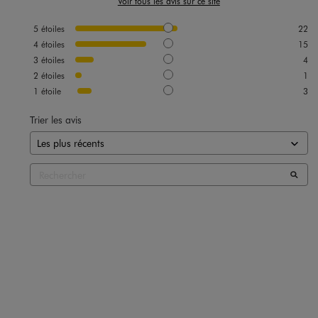
Voir tous les avis sur ce site
5
étoiles
22
<6kg
4
étoiles
15
CO2e
3
étoiles
4
2
étoiles
1
1
étoile
3
Trier les avis