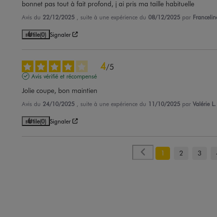
bonnet pas tout à fait profond, j ai pris ma taille habituelle
Avis du
22/12/2025
, suite à une expérience du
08/12/2025
par
Francelin
Utile
(0)
Signaler
4
/
5
Avis vérifié et récompensé
Jolie coupe, bon maintien
Avis du
24/10/2025
, suite à une expérience du
11/10/2025
par
Valérie L.
Utile
(0)
Signaler
1
2
3