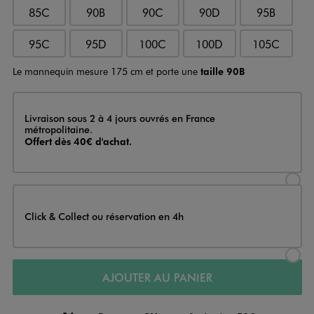
85C
90B
90C
90D
95B
95C
95D
100C
100D
105C
Le mannequin mesure 175 cm et porte une
taille 90B
Livraison
Livraison sous 2 à 4 jours ouvrés en France
métropolitaine.
Offert dès 40€ d'achat.
Sélectionner l’option de livraison
Click & Collect ou réservation en 4h
Sélectionner l’option de livraiso
AJOUTER AU PANIER