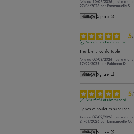
Avis du
10/07/2026
, suite à un
27/06/2026
par
Emmanuelle S.
Utile
(0)
Signaler
5
/
Avis vérifié et récompensé
Très bien,  confortable
Avis du
02/03/2026
, suite à un
17/02/2026
par
Fabienne D.
Utile
(0)
Signaler
5
/
Avis vérifié et récompensé
Lignes et couleurs superbes
Avis du
07/02/2026
, suite à un
21/01/2026
par
Emmanuelle G.
Utile
(0)
Signaler