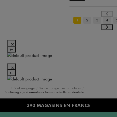
1
2
3
4
Soutiens-gorge
Soutien gorge avec armatures
Accueil
Femme
Lingerie
Soutien-gorge à armatures forme corbeille en dentelle
390 MAGASINS EN FRANCE