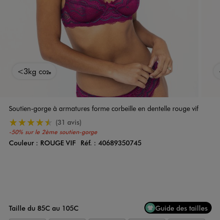
<3kg
CO2e
Soutien-gorge à armatures forme corbeille en dentelle rouge vif
4.5/5 de moyenne
(31 avis)
-50% sur le 2ème soutien-gorge
Couleur :
ROUGE VIF
Réf. :
40689350745
Couleur
Choisissez votre Couleur
Taille du 85C au 105C
Guide des tailles