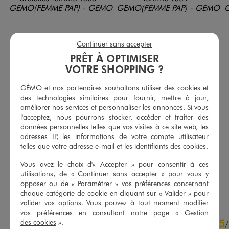
Continuer sans accepter
PRÊT À OPTIMISER
VOTRE SHOPPING ?
GÉMO et nos partenaires souhaitons utiliser des cookies et
des technologies similaires pour fournir, mettre à jour,
améliorer nos services et personnaliser les annonces. Si vous
l'acceptez, nous pourrons stocker, accéder et traiter des
données personnelles telles que vos visites à ce site web, les
Débardeur uni à fines bretelles femme
Jean Regular taille haute femme
adresses IP, les informations de votre compte utilisateur
3,99 €
15,99 €
-50% sur le 2ème produit d'été
telles que votre adresse e-mail et les identifiants des cookies.
4.5/5 de moyenne
(1369 avis)
4.5/5 de moyenne
Vous avez le choix d'« Accepter » pour consentir à ces
(1626 avis)
utilisations, de « Continuer sans accepter » pour vous y
AU PANIER
AU PANIER
AJOUTER
AJOUTER
opposer ou de «
Paramétrer
» vos préférences concernant
chaque catégorie de cookie en cliquant sur « Valider » pour
valider vos options. Vous pouvez à tout moment modifier
vos préférences en consultant notre page «
Gestion
4.5
5
des cookies
».
/
5
/