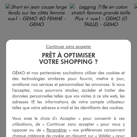
Continuer sans accepter
PRÊT À OPTIMISER
VOTRE SHOPPING ?
GÉMO et nos partenaires souhaitons utiliser des cookies et
des technologies similaires pour fournir, mettre à jour,
améliorer nos services et personnaliser les annonces. Si vous
l'acceptez, nous pourrons stocker, accéder et traiter des
Short en jean coupe large fendu sur les côtés femme
Legging 7/8e en coton stretch femme grande taille Plus +
données personnelles telles que vos visites à ce site web, les
15,99 €
8,99 €
adresses IP, les informations de votre compte utilisateur
5/5 de moyenne
4.5/5 de moyenne
(67 avis)
(141 avis)
telles que votre adresse e-mail et les identifiants des cookies.
Vous avez le choix d'« Accepter » pour consentir à ces
AU PANIER
AU PANIER
AJOUTER
AJOUTER
utilisations, de « Continuer sans accepter » pour vous y
opposer ou de «
Paramétrer
» vos préférences concernant
chaque catégorie de cookie en cliquant sur « Valider » pour