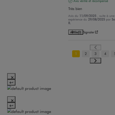
Avis vérifié et récompensé
Très bien
Avis du
11/09/2025
, suite à une
expérience du
29/08/2025
par
So
R.
Utile
(0)
Signaler
1
2
3
4