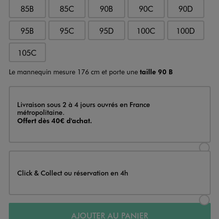
85B
85C
90B
90C
90D
95B
95C
95D
100C
100D
105C
Le mannequin mesure 176 cm et porte une
taille 90 B
Livraison
Livraison sous 2 à 4 jours ouvrés en France
métropolitaine.
Offert dès 40€ d'achat.
Sélectionner l’option de livraison
Click & Collect ou réservation en 4h
Sélectionner l’option de livraiso
AJOUTER AU PANIER