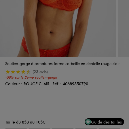
Soutien-gorge à armatures forme corbeille en dentelle rouge clair
4.5/5 de moyenne
(23 avis)
-50% sur le 2ème soutien-gorge
Couleur :
ROUGE CLAIR
Réf. :
40689350790
Couleur
Choisissez votre Couleur
Taille du 85B au 105C
Guide des tailles