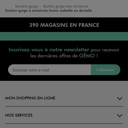
Soutiens-gorge
Soutien gorge avec armatures
Accueil
Femme
Lingerie
Soutien-gorge à armatures forme corbeille en dentelle
390 MAGASINS EN FRANCE
Inscrivez-vous à notre newsletter
pour recevoir
les dernières offres de GÉMO !
S’abonner
MON SHOPPING EN LIGNE
NOS SERVICES