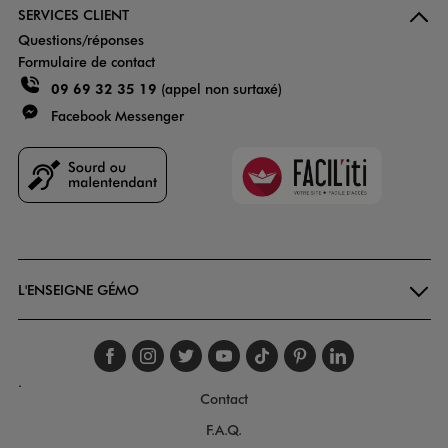
SERVICES CLIENT
Questions/réponses
Formulaire de contact
09 69 32 35 19
(appel non surtaxé)
Facebook Messenger
Faciliti
Goodays
L'ENSEIGNE GÉMO
Suivez-nous sur faceboo
Suivez-nous sur inst
Suivez-nous sur twi
Suivez-nous sur
Suivez-nous s
Suivez-nou
Suivez-
.
Contact
F.A.Q.