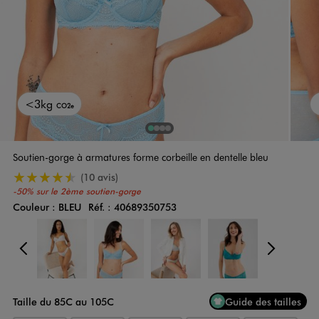
<3kg
CO2e
1
Sur 4
2
Sur 4
3
Sur 4
4
Sur 4
Soutien-gorge à armatures forme corbeille en dentelle bleu
4.5/5 de moyenne
(10 avis)
-50% sur le 2ème soutien-gorge
Couleur :
BLEU
Réf. :
40689350753
Couleur
Choisissez votre Couleur
Précédent
Suiv
Taille du 85C au 105C
Guide des tailles