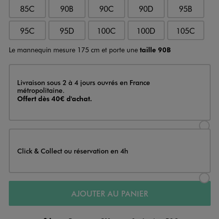
85C
90B
90C
90D
95B
95C
95D
100C
100D
105C
Le mannequin mesure 175 cm et porte une
taille 90B
Livraison
Livraison sous 2 à 4 jours ouvrés en France
métropolitaine.
Offert dès 40€ d'achat.
Sélectionner l’option de livraison
Click & Collect ou réservation en 4h
Sélectionner l’option de livraiso
AJOUTER AU PANIER