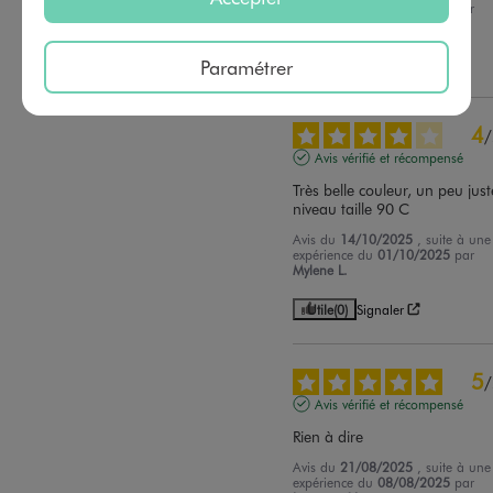
Trier les avis
expérience du
10/01/2026
par
Gabrielle D.
Paramétrer
Utile
(0)
Signaler
4
/
Avis vérifié et récompensé
Très belle couleur, un peu juste
niveau taille 90 C
Avis du
14/10/2025
, suite à une
expérience du
01/10/2025
par
Mylene L.
Utile
(0)
Signaler
5
/
Avis vérifié et récompensé
Rien à dire
Avis du
21/08/2025
, suite à une
expérience du
08/08/2025
par