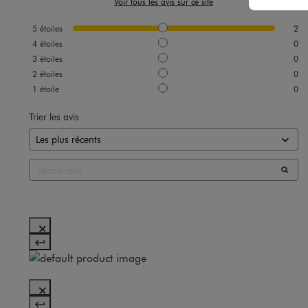
Voir tous les avis sur ce site
5
étoiles
2
4
étoiles
0
3
étoiles
0
2
étoiles
0
1
étoile
0
Trier les avis