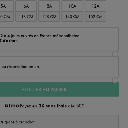
5A
6A
8A
10A
12A
10 CM
116 CM
128 CM
140 CM
152 CM
 2 à 4 jours ouvrés en France métropolitaine.
€ d'achat.
Sélectionner l’option de livraison Achat et li
t ou réservation en 4h
Sélectionner l’option de livraison Achat et r
AJOUTER AU PANIER
Payez en
3X sans frais
dès 50€
ts
grâce à cet achat