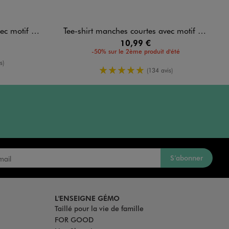
fille - Disney
Tee-shirt manches courtes avec motif Huntrix fille - K-pop Demon Hunters
10,99 €
-50% sur le 2ème produit d'été
enne
s)
5/5 de moyenne
(134 avis)
S’abonner
L'ENSEIGNE GÉMO
Taillé pour la vie de famille
FOR GOOD