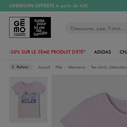
LIVRAISON OFFERTE
A partir de 40€
Aller au contenu principal
Aller à la navigation
RETRAIT ET LIVRAISON OFFERTE
en magasin
Votre recherche
RÉSERVATION GRATUITE
4h en magasin
Retours OFFERTS
pendant 30 jours
-50% SUR LE 2ÈME PRODUIT D'ÉTÉ*
ADIDAS
CH
Retour
Accueil
Fille
Vêtements
Tee-shirts, Débardeu
Image 1 sur 3