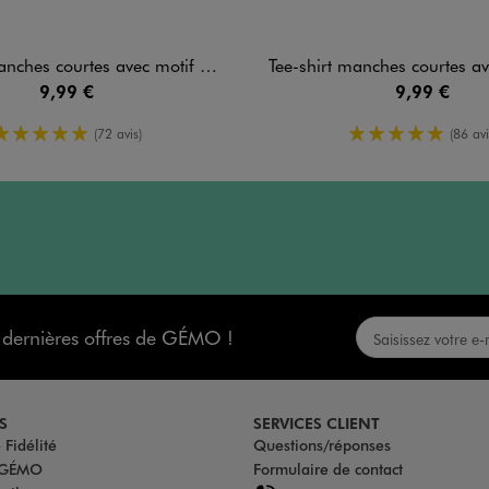
 courtes avec motif Stitch fille - Disney
Tee-shirt manches courtes avec motif Stitch 
9,99 €
9,99 €
5/5 de moyenne
5/5 de moy
(72 avis)
(86 avi
s dernières offres de GÉMO !
S
SERVICES CLIENT
Fidélité
Questions/réponses
u GÉMO
Formulaire de contact