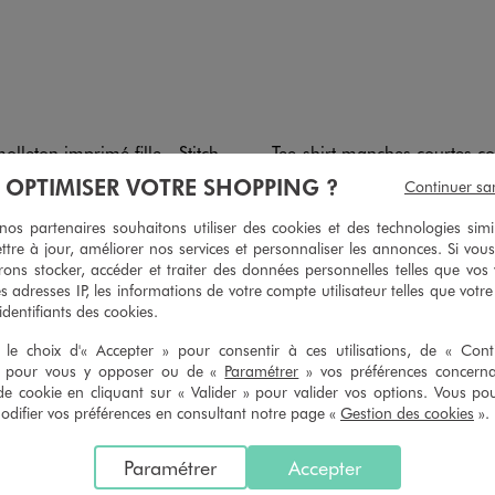
lleton imprimé fille - Stitch
Tee-shirt manches courtes coupe courte imprimé
19,99 €
9,99 €
À OPTIMISER VOTRE SHOPPING ?
Continuer sa
-50% sur le 2ème produit 
5/5 de moyenne
(100 avis)
s partenaires souhaitons utiliser des cookies et des technologies simi
5/5 de moy
(115 av
ttre à jour, améliorer nos services et personnaliser les annonces. Si vous
ons stocker, accéder et traiter des données personnelles telles que vos v
es adresses IP, les informations de votre compte utilisateur telles que votr
 identifiants des cookies.
5
le choix d'« Accepter » pour consentir à ces utilisations, de « Con
/
5
» pour vous y opposer ou de «
Paramétrer
» vos préférences concern
Avis vérifié et récompensé
de cookie en cliquant sur « Valider » pour valider vos options. Vous po
Taille parfaite pour les filles
ifier vos préférences en consultant notre page «
Gestion des cookies
».
Avis du
19/06/2025
, suite à une expérience du
04/06/2025
par
Delphine
Paramétrer
Accepter
Utile
(0)
Signaler