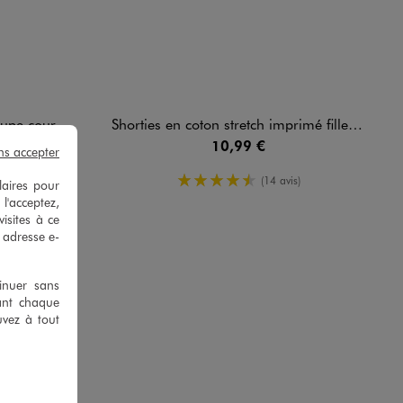
 fille - Stitch
Shorties en coton stretch imprimé fille - Stitch (lot de 3)
10,99 €
ns accepter
d'été
4.5/5 de moyenne
(14 avis)
laires pour
enne
is)
 l'acceptez,
isites à ce
e adresse e-
tinuer sans
ant chaque
uvez à tout
 D.