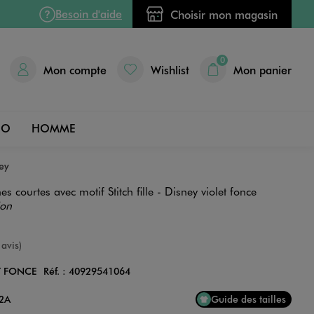
Besoin d'aide
Choisir mon magasin
0
Mon compte
Wishlist
Mon panier
DO
HOMME
ney
s courtes avec motif Stitch fille - Disney violet fonce
ion
e
 avis)
T FONCE
Réf. :
40929541064
Couleur
12A
Guide des tailles