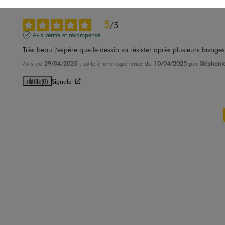
5
/
5
Avis vérifié et récompensé
Très beau j’espère que le dessin va résister après plusieurs lavages
Avis du
29/04/2025
, suite à une expérience du
10/04/2025
par
Stéphani
Utile
(0)
Signaler