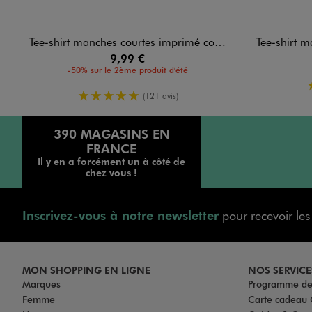
Tee-shirt manches courtes imprimé coupe loose fille - Stitch
Tee-shirt manches
9,99 €
-50% sur le 2ème produit d'été
5/5 de moyenne
(121 avis)
390 MAGASINS EN
FRANCE
Il y en a forcément un à côté de
chez vous !
Inscrivez-vous à notre newsletter
pour recevoir le
MON SHOPPING EN LIGNE
NOS SERVICE
Marques
Programme de 
Femme
Carte cadea