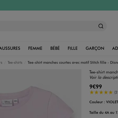
AUSSURES
FEMME
BÉBÉ
FILLE
GARÇON
A
rs
Tee-shirts
Tee-shirt manches courtes avec motif Stitch fille - Dis
Tee-shirt manche
Voir la descript
9€99
5/5 de moyenn
(2
Couleur :
VIOLE
Couleur
Choisissez votre 
Taille du 4A au 