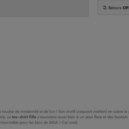
Retours
OF
e touche de modernité et de fun ! Son motif craquant mettant en scène le pe
rly, ce
tee-shirt fille
s’associera aussi bien à un jean flare et des baskets
ntournable pour les fans de Stitch ! Col rond.