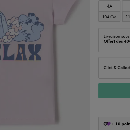
4A
104 CM
1
Livraison
Livraison sous
Offert dès 40
Click & Collec
+
10 poin