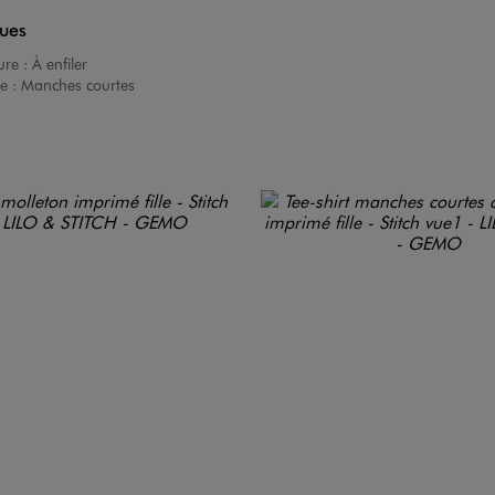
ques
ure :
À enfiler
e :
Manches courtes