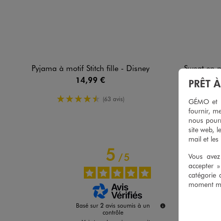
Pyjama à motif Stitch fille - Disney
Sweat en mo
14,99 €
PRÊT 
4.5/5 de moyenne
(63 avis)
GÉMO et no
fournir, me
nous pourr
site web, l
mail et les
5
/
5
Vous avez 
accepter 
catégorie 
moment mod
Basé sur
2
avis soumis à un
contrôle